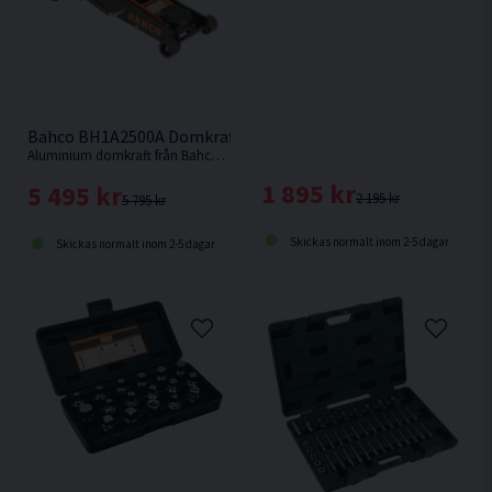
Bahco BH1A2500A Domkraft 2,5 Ton Aluminium 485mm
Aluminium domkraft från Bahco med en lyfthöjd på 485mm och en låg vikt på endast 24,4kg.
1 895 kr
5 495 kr
2 195 kr
5 795 kr
Skickas normalt inom 2-5 dagar
Skickas normalt inom 2-5 dagar