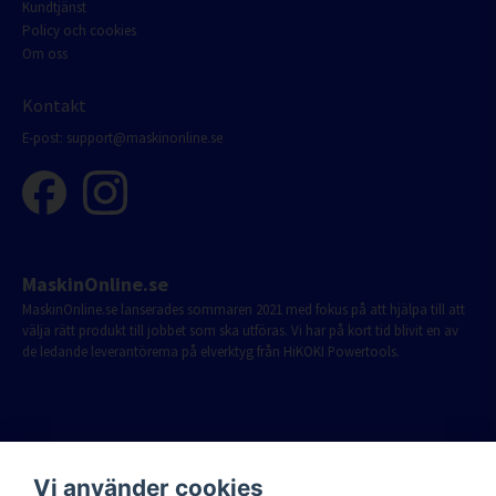
Kundtjänst
Policy och cookies
Om oss
Kontakt
E-post:
support@maskinonline.se
MaskinOnline.se
MaskinOnline.se lanserades sommaren 2021 med fokus på att hjälpa till att
välja rätt produkt till jobbet som ska utföras. Vi har på kort tid blivit en av
de ledande leverantörerna på elverktyg från HiKOKI Powertools.
Vi använder cookies