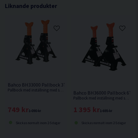
Liknande produkter
Bahco BH33000 Pallbock 3T 2-pack
Pallbock med inställning med spärrfunktion som klarar upp till 3 ton.
Bahco BH36000 Pallbock 6T 2-
Pallbock med inställning med spärrfunktion som klarar upp till 6 ton.
749 kr
1 395 kr
1 090 kr
1 695 kr
Skickas normalt inom 2-5 dagar
Skickas normalt inom 2-5 dagar