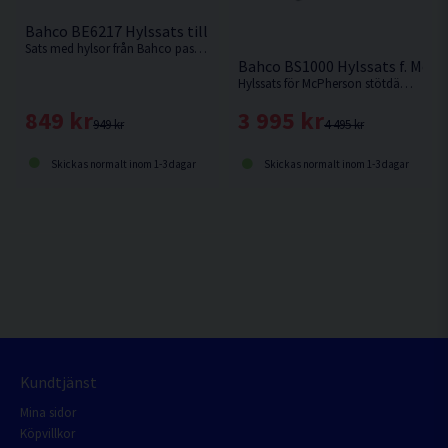
Bahco BE6217 Hylssats till Oljeplugg 3/8" 17 delar
Sats med hylsor från Bahco passande oljepluggar hos de flesta biltillverkare.
Bahco BS1000 Hylssats f. McP
Hylssats för McPherson stötdämpare från Bahco.
849 kr
3 995 kr
949 kr
4 495 kr
Skickas normalt inom 1-3 dagar
Skickas normalt inom 1-3 dagar
Kundtjänst
Mina sidor
Köpvillkor