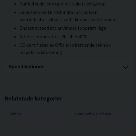
Räfflad sadel som ger ett säkert lyftgrepp
Säkerhetsventil förhindrar att kolven
överbelastas, vilket skulle kunna skada kolven
Endast avsedd att användas i upprätt läge
Arbetstemperatur: -20 till +50 °C
CE-certifierad av Officiell oberoende teknisk
inspektionsförening
Specifikationer
Ingångshöjd: 193 mm
Lyfthöjd: 373 mm
Maxvikt: 4000 kg
Relaterade kategorier
Vikt: 2,9 kg
Bahco
Domkraft & Pallbock