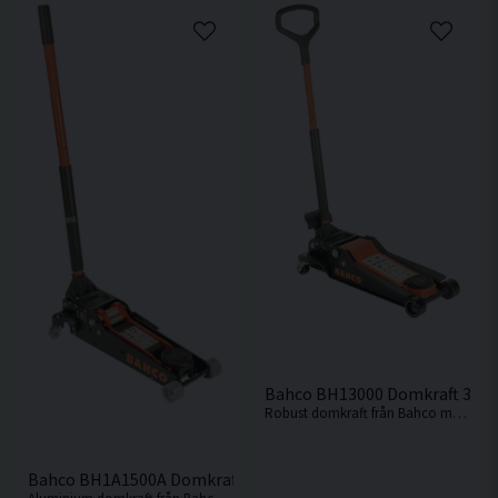
Bahco BH13000 Domkraft 3 T
Robust domkraft från Bahco med en hög lyfthöjd på 552mm.
Bahco BH1A1500A Domkraft 1,5 Ton Aluminium 415mm