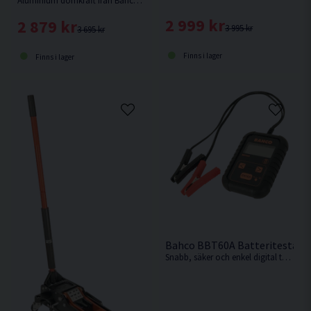
Aluminium domkraft från Bahco med en lyfthöjd på 415mm och en låg vikt på endast 12,8kg.
2 999 kr
2 879 kr
3 995 kr
3 695 kr
Finns i lager
Finns i lager
Bahco BBT60A Batteritestare D
Snabb, säker och enkel digital testare för snabb och exakt batteri- och systemtestdiagnostik från Bahco.