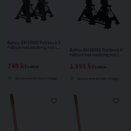
Bahco BH33000 Pallbock 3T 2-pack
Pallbock med inställning med spärrfunktion som klarar upp till 3 ton.
Bahco BH36000 Pallbock 6T 2-
Pallbock med inställning med spärrfunktion som klarar upp till 6 ton.
749 kr
1 395 kr
1 090 kr
1 695 kr
Skickas normalt inom 2-5 dagar
Skickas normalt inom 2-5 dagar