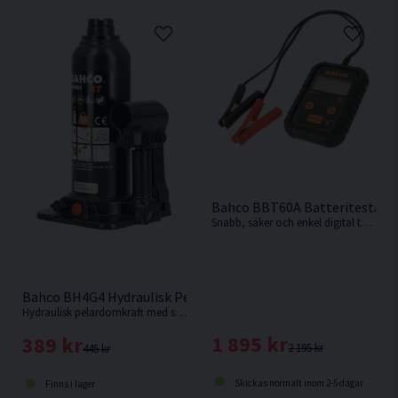
Bahco BBT60A Batteritestare D
Snabb, säker och enkel digital testare för snabb och exakt batteri- och systemtestdiagnostik från Bahco.
Bahco BH4G4 Hydraulisk Pelardomkraft 4 Ton 373mm
Hydraulisk pelardomkraft med svetsad stomme för bästa prestanda och som minskar risken för oljeläckage.
1 895 kr
389 kr
2 195 kr
445 kr
Skickas normalt inom 2-5 dagar
Finns i lager