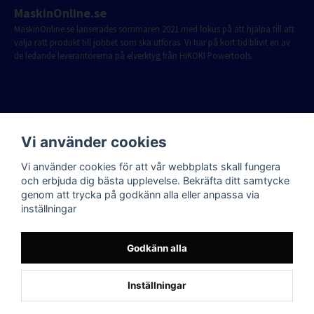
MaskinOnline.se
MaskinOnline.se lanserades sommaren 2021 med fokus på att hjälpa till att
välja rätt produkt till jobbet som ska utföras. Vi har på kort tid blivit en av
de ledande leverantörerna på elverktyg från HiKOKI Powertools.
Vi använder cookies
Vi använder cookies för att vår webbplats skall fungera
och erbjuda dig bästa upplevelse. Bekräfta ditt samtycke
genom att trycka på godkänn alla eller anpassa via
inställningar
Godkänn alla
Inställningar
Powered by Nyehandel AB