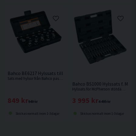
Bahco BE6217 Hylssats till Oljeplugg 3/8" 17 delar
Sats med hylsor från Bahco passande oljepluggar hos de flesta biltillverkare.
Bahco BS1000 Hylssats f. McP
Hylssats för McPherson stötdämpare från Bahco.
849 kr
3 995 kr
949 kr
4 495 kr
Skickas normalt inom 1-3 dagar
Skickas normalt inom 1-3 dagar