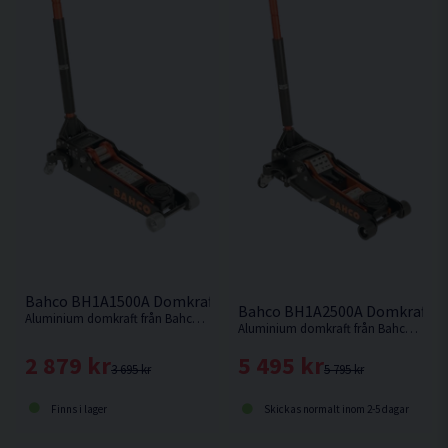
Bahco BH1A1500A Domkraft 1,5 Ton Aluminium 415mm
Bahco BH1A2500A Domkraft 2
Aluminium domkraft från Bahco med en lyfthöjd på 415mm och en låg vikt på endast 12,8kg.
Aluminium domkraft från Bahco med en lyfthöjd på 485mm och en låg vikt på endast 24,4kg.
2 879 kr
5 495 kr
3 695 kr
5 795 kr
Finns i lager
Skickas normalt inom 2-5 dagar