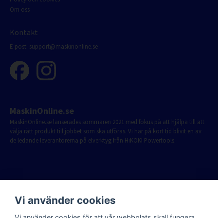
Om oss
Kontakt
E-post:
support@maskinonline.se
MaskinOnline.se
MaskinOnline.se lanserades sommaren 2021 med fokus på att hjälpa till att
välja rätt produkt till jobbet som ska utföras. Vi har på kort tid blivit en av
de ledande leverantörerna på elverktyg från HiKOKI Powertools.
Vi använder cookies
Vi använder cookies för att vår webbplats skall fungera