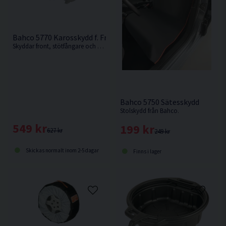
Bahco 5770 Karosskydd f. Front & Skärmar
Skyddar front, stötfångare och skärmar och minskar risken för skador på fordonskarossen.
Bahco 5750 Sätesskydd
Stolskydd från Bahco.
549 kr
199 kr
627 kr
249 kr
Skickas normalt inom 2-5 dagar
Finns i lager