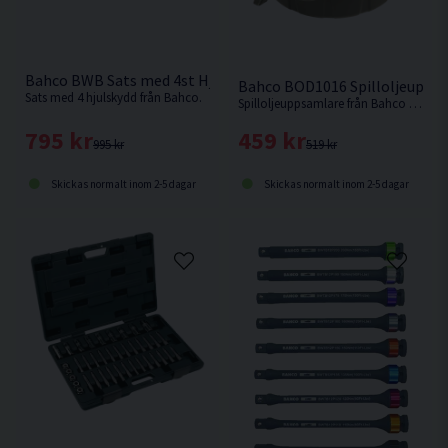
Bahco BWB Sats med 4st Hjulskydd
Bahco BOD1016 Spilloljeupps
Sats med 4 hjulskydd från Bahco.
Spilloljeuppsamlare från Bahco som underlättar ditt oljebyte genom att minska risken för spill.
795 kr
459 kr
995 kr
519 kr
Skickas normalt inom 2-5 dagar
Skickas normalt inom 2-5 dagar