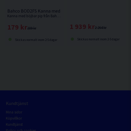
Bahco BOD2FS Kanna med böjbar pip 2L
Kanna med böjbar pip från Bahco. Underbar att använda vid påfyllning av bland annat Olja.
1 939 kr
179 kr
2 264 kr
209 kr
Skickas normalt inom 2-5 dagar
Skickas normalt inom 2-5 dagar
Kundtjänst
Mina sidor
Köpvillkor
Kundtjänst
Policy och cookies