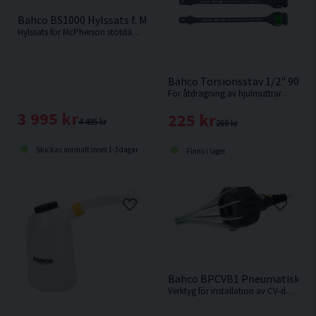
Bahco BS1000 Hylssats f. McPherson Stötdämpare 39 delar
Hylssats för McPherson stötdämpare från Bahco.
Bahco Torsionsstav 1/2" 90-
För åtdragning av hjulmuttrar med en mutterdragare utan att överskrida rekommenderat vridmoment. Välj styrka i rullmenyn.
3 995 kr
225 kr
4 495 kr
269 kr
Skickas normalt inom 1-3 dagar
Finns i lager
Bahco BPCVB1 Pneumatiskt CV
Verktyg för installation av CV-damask på kardanaxel