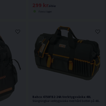
299 kr
379 kr
Finns i lager
Bahco 4750FB2-24A Verktygsväska 48L
Stängningbar verktygsväska med hård botten på 48L.