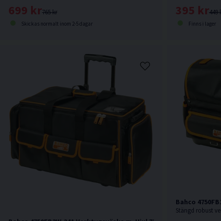
395 kr
699 kr
449 
765 kr
Finns i lager
Skickas normalt inom 2-5 dagar
Bahco 4750FB1