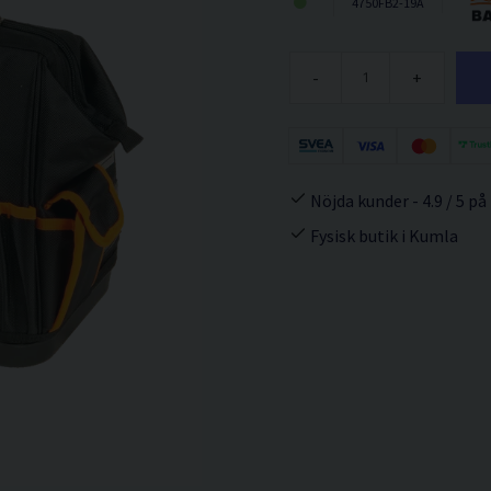
4750FB2-19A
-
+
Nöjda kunder - 4.9 / 5 på
Fysisk butik i Kumla