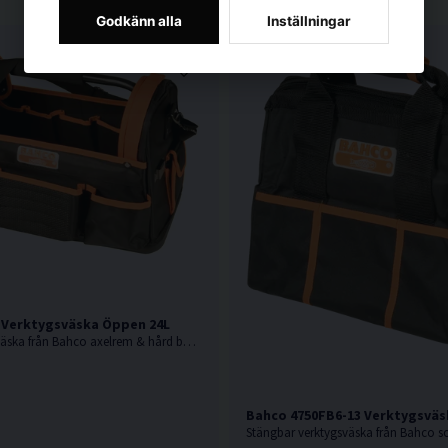
Godkänn alla
Inställningar
 Verktygsväska Öppen 24L
Robust verktygsväska från Bahco axelrem & hård botten .
Bahco 4750FB6-13 Verktygsväs
Stängbar verktygsväska från Bahco 