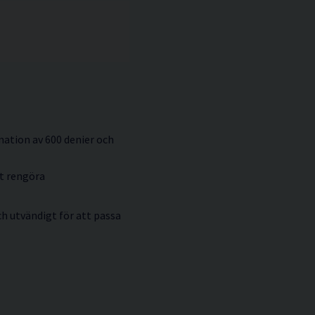
ination av 600 denier och
tt rengöra
ch utvändigt för att passa