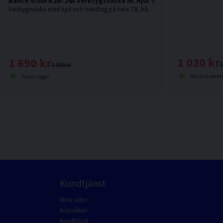
Bahco 4750FB2W-24A Verktygsväska m. Hjul 73L
Verktygsväska med hjul och handtag på hela 73L från Bahco.
1 020 kr
1 690 kr
1
1 999 kr
Skickas norma
Finns i lager
Kundtjänst
Mina sidor
Köpvillkor
Kundtjänst