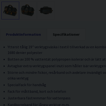
Produktinformation
Specifikationer
Ytterst tålig 19" verktygsväska i textil tillverkad av en komb
1680 denier polyester
Botten av 100 % vattentät polypropen isolerar och är lätt a
Avtagbar extra verktygspanel inuti som håller isär verktygen
Större och mindre fickor, resårband och avdelare invändigt o
olika verktyg
Specialfack för handsåg
Fack för måttband, kort och telefon
Justerbara fästremmar för vattenpass
Kardborreband för långa verktyg m.m.