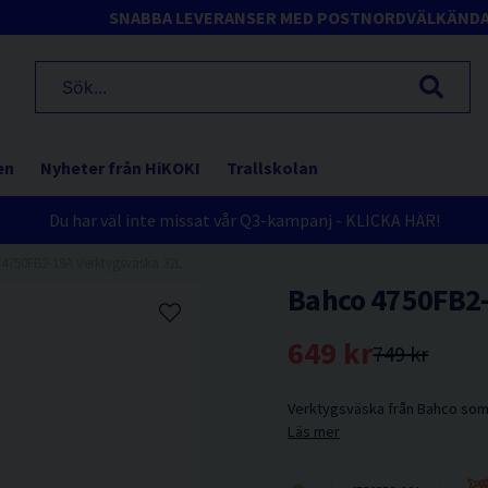
SNABBA LEVERANSER MED POSTNORD
VÄLKÄND
en
Nyheter från HiKOKI
Trallskolan
Du har väl inte missat vår Q3-kampanj - KLICKA HÄR!
4750FB2-19A Verktygsväska 32L
Bahco 4750FB2-
649 kr
749 kr
Verktygsväska från Bahco som är
Läs mer