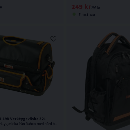
249 kr
kr
299 kr
Finns i lager
-19B Verktygsväska 32L
Stängd robust verktygsväska från Bahco med hård botten .