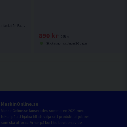
Ryggsäck med hård botten och dubbla fack från Bahco.
890 kr
1 295 kr
Skickas normalt inom 2-5 dagar
MaskinOnline.se
MaskinOnline.se lanserades sommaren 2021 med
fokus på att hjälpa till att välja rätt produkt till jobbet
som ska utföras. Vi har på kort tid blivit en av de