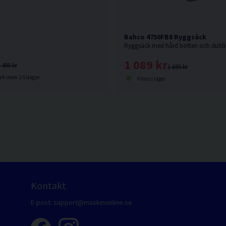
Bahco 4750FB8 Ryggsäck
1 089 kr
 495 kr
1 695 kr
lt inom 2-5 dagar
Finns i lager
Kontakt
E-post:
support@maskinonline.se