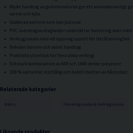
Mjukt handtag av gummimaterial ger ett användarvänligt gr
värme och kyla
Vadderad axelrem som kan justeras
PVC-överdragna dragkedjor underlättar hantering även med
Verktygsväska med vid öppning upptill för lättåtkomlighet
Bekväm bärrem och skönt handtag
Praktiska ytterfack för flera olika verktyg
Slitstark kombination av 600 och 1680 denier polyester
100 % vattentät stöttålig och halkfri botten av hård plast
Relaterade kategorier
Bahco
Förvaringsväska & Verktygsväska
Liknande produkter