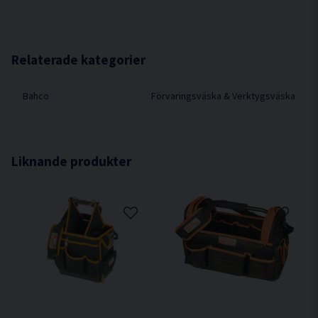
Storlek (LxBxH) 470x230x355
Maxvikt kg 25
Vikt kg 2,53
Relaterade kategorier
Bahco
Förvaringsväska & Verktygsväska
Liknande produkter