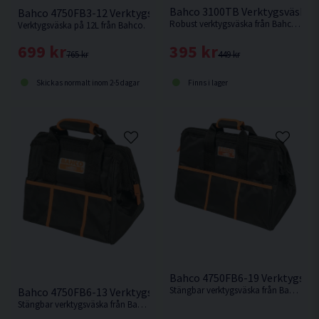
Bahco 3100TB Verktygsväska 
Bahco 4750FB3-12 Verktygsväska 12L
Robust verktygsväska från Bahco axelrem & hård botten .
Verktygsväska på 12L från Bahco.
395 kr
699 kr
449 kr
765 kr
Finns i lager
Skickas normalt inom 2-5 dagar
Bahco 4750FB6-19 Verktygsväs
Stängbar verktygsväska från Bahco som rymmer hela 36L.
Bahco 4750FB6-13 Verktygsväska 21L
Stängbar verktygsväska från Bahco som rymmer 21L.