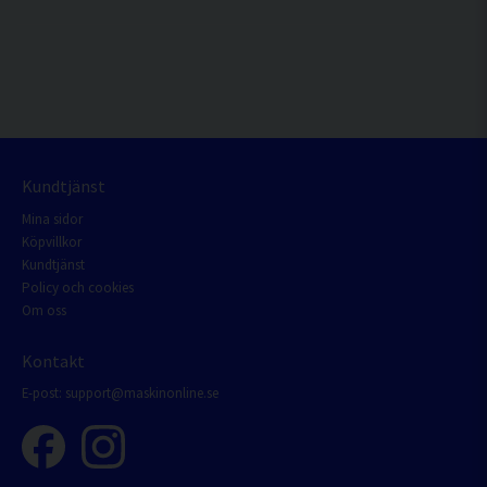
Kundtjänst
Mina sidor
Köpvillkor
Kundtjänst
Policy och cookies
Om oss
Kontakt
E-post:
support@maskinonline.se