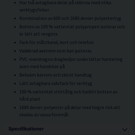
Har två avtagbara delar på sidorna med olika
verktygsfickor
Kombination av 600 och 1680 denier polyestertyg
Botten av 100 % vattentät polypropen isolerar och
är lätt att rengöra
Fack för måttband, kort och telefon
Vadderad axelrem som kan justeras
PVC-överdragna dragkedjor underlättar hantering
även med handskar på
Bekväm bärrem och skönt handtag
Lätt avtagbara sidofack för verktyg
100 % vattentät stöttålig och halkfri botten av
hård plast
1680 denier polyester på delar med högre risk att
skadas av vassa föremål
Specifikationer