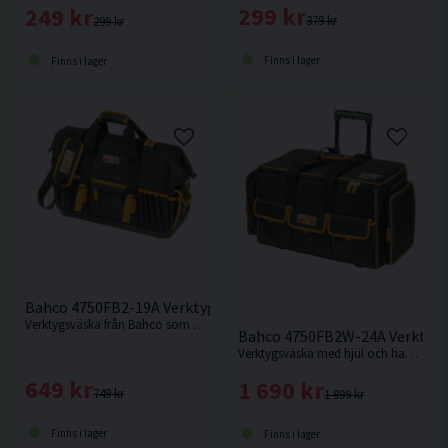
299 kr
249 kr
379 kr
299 kr
Finns i lager
Finns i lager
Bahco 4750FB2-19A Verktygsväska 32L
Verktygsväska från Bahco som är tillverkad i textil och har en hård botten.
Bahco 4750FB2W-24A Verktygsv
Verktygsväska med hjul och handtag på hela 73L från Bahco.
649 kr
1 690 kr
749 kr
1 999 kr
Finns i lager
Finns i lager