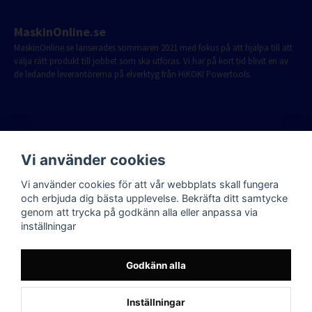
MaskinOnline.se
MaskinOnline.se lanserades sommaren 2021 med fokus på att hjälpa till att
välja rätt produkt till jobbet som ska utföras. Vi har på kort tid blivit en av
de ledande leverantörerna på elverktyg från HiKOKI Powertools.
Vi använder cookies
Vi använder cookies för att vår webbplats skall fungera
och erbjuda dig bästa upplevelse. Bekräfta ditt samtycke
genom att trycka på godkänn alla eller anpassa via
inställningar
Godkänn alla
Inställningar
Powered by Nyehandel AB