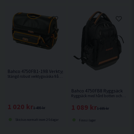
Bahco 4750FB1-19B Verktygsväska 32L
Stängd robust verktygsväska från Bahco med hård botten .
Bahco 4750FB8 Ryggsäck
Ryggsäck med hård botten och dubbla fack från Bahco.
1 020 kr
1 089 kr
1 495 kr
1 695 kr
Skickas normalt inom 2-5 dagar
Finns i lager