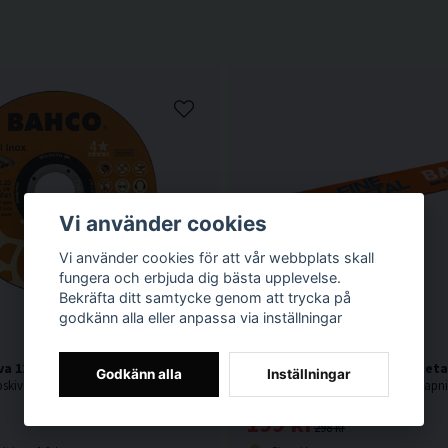
Vi använder cookies
Vi använder cookies för att vår webbplats skall
fungera och erbjuda dig bästa upplevelse.
Bekräfta ditt samtycke genom att trycka på
godkänn alla eller anpassa via inställningar
a 125x1,0mm f. Metall & Rostfritt 5-pack
Bahco 3940 Tigersågblad Meta
Godkänn alla
Inställningar
Högkvalitativ kapskiva från Bahco för allroundkapning i metall inklusive rostfritt stål.
24TPI. Metallblad för tunnmetallkapn
199 kr
298 kr