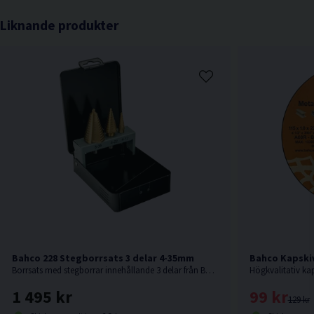
Liknande produkter
Bahco 228 Stegborrsats 3 delar 4-35mm
Bahco Kapskiv
Borrsats med stegborrar innehållande 3 delar från Bahco.
1 495 kr
99 kr
129 kr