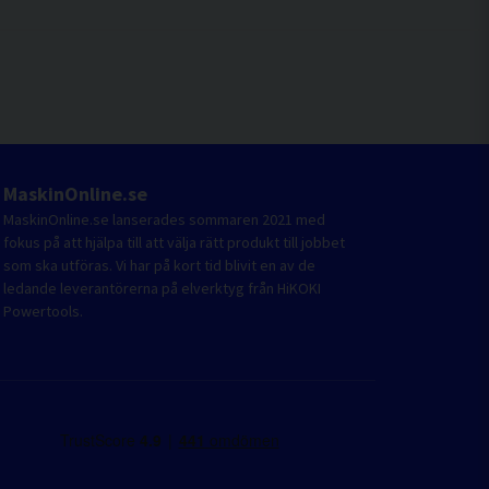
MaskinOnline.se
MaskinOnline.se lanserades sommaren 2021 med
fokus på att hjälpa till att välja rätt produkt till jobbet
som ska utföras. Vi har på kort tid blivit en av de
ledande leverantörerna på elverktyg från HiKOKI
Powertools.