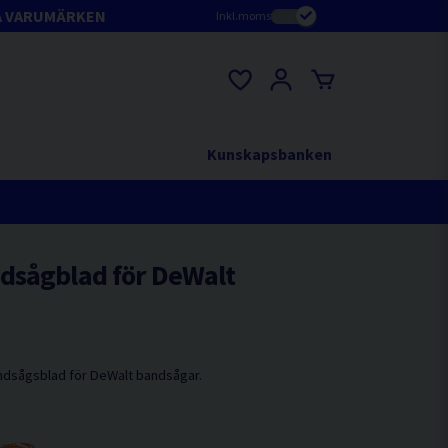
A VARUMÄRKEN
Inkl.moms
Kunskapsbanken
dsågblad för DeWalt
ndsågsblad för DeWalt bandsågar.