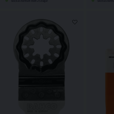
Skickas normalt inom 2-5 dagar
Skickas norma