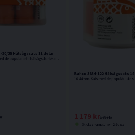
-20/25 Hålsågssats 11 delar
20-25mm. Sats med de populäraste hålsågsstorlekarna inom elinstallation, i kompakt förpackning.
Bahco 3834-122 Hålsågssats 14
1 179 kr
kr
1 369 kr
Skickas normalt inom 2-5 dagar