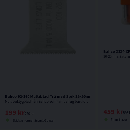
Bahco 3834-CP
Bahco 92-160 Multiblad Trä med Spik 35x50mm 1-pack
Multiverktygblad från Bahco som lämpar sig bäst för användning i rent trä och trä med spik.
459 kr
199 kr
595 
260 kr
Finns i lager
Skickas normalt inom 1-3 dagar