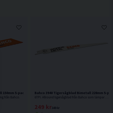
ll 150mm 5-pack
Bahco 3940 Tigersågblad Bimetall 228mm 5-pa
ing från Bahco.
6TPI. Allround tigersågblad från Bahco som lämpar sig till trä med spik.
249 kr
349 kr