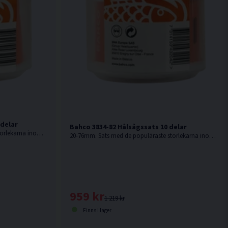
 delar
Bahco 3834-82 Hålsågssats 10 delar
16-44mm. Sats med de populäraste storlekarna inom VVS, i kompakt förpackning
20-76mm. Sats med de populäraste storlekarna inom elinstallation, i kompakt förpackning
959 kr
1 219 kr
Finns i lager