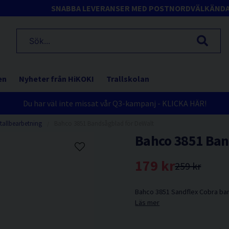
SNABBA LEVERANSER MED POSTNORD
VÄLKÄND
en
Nyheter från HiKOKI
Trallskolan
Du har väl inte missat vår Q3-kampanj - KLICKA HÄR!
tallbearbetning
Bahco 3851 Bandsågblad för DeWalt
Bahco 3851 Ban
179 kr
259 kr
Bahco 3851 Sandflex Cobra ba
Läs mer