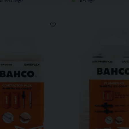
lt inom 1-3 dagar
Finns i lager