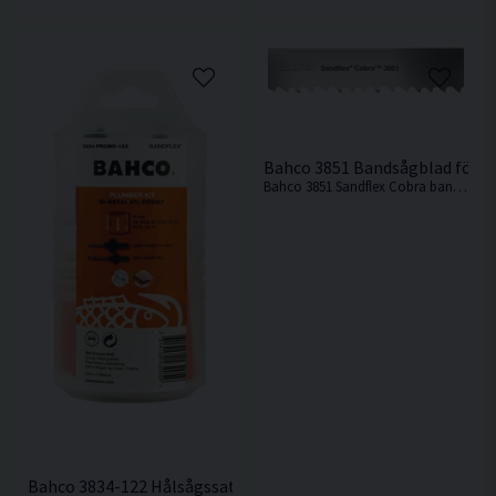
Bahco 3851 Bandsågblad för M
Bahco 3851 Sandflex Cobra bandsågsblad för Makita bandsågar.
Bahco 3834-122 Hålsågssats 14 delar