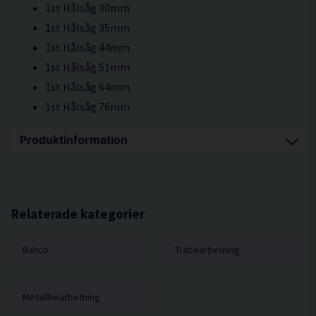
1st Hålsåg 30mm
1st Hålsåg 35mm
1st Hålsåg 44mm
1st Hålsåg 51mm
1st Hålsåg 64mm
1st Hålsåg 76mm
Produktinformation
Sats med de populäraste storlekarna inom
elinstallation, i kompakt förpackning
Sandflex® bimetallhålsågar är speciellt utformade
Relaterade kategorier
för sågning i metall men kan användas i de flesta
material såsom trä- och plastmaterial
Bahco
Träbearbetning
Hålsågarna passar för sågning i järnhaltiga
metaller (stål, rostfritt stål, gjutjärn) och icke-
järnmetaller (aluminium, mässing och koppar)
Metallbearbetning
Sågdjup max 38 mm (1 1/2")