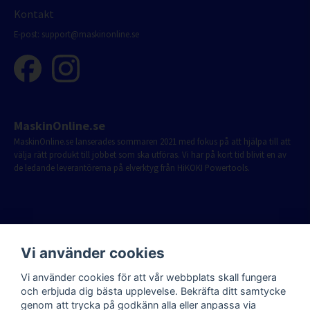
Kontakt
E-post:
support@maskinonline.se
MaskinOnline.se
MaskinOnline.se lanserades sommaren 2021 med fokus på att hjälpa till att
välja rätt produkt till jobbet som ska utföras. Vi har på kort tid blivit en av
de ledande leverantörerna på elverktyg från HiKOKI Powertools.
Vi använder cookies
Vi använder cookies för att vår webbplats skall fungera
och erbjuda dig bästa upplevelse. Bekräfta ditt samtycke
genom att trycka på godkänn alla eller anpassa via