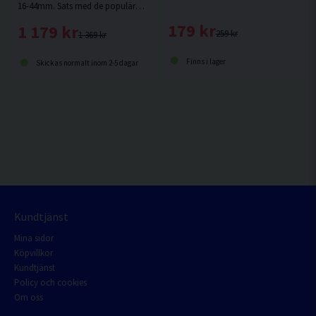
16-44mm. Sats med de populäraste storlekarna inom VVS, i kompakt förpackning
179 kr
1 179 kr
259 kr
1 369 kr
Finns i lager
Skickas normalt inom 2-5 dagar
Kundtjänst
Mina sidor
Köpvillkor
Kundtjänst
Policy och cookies
Om oss