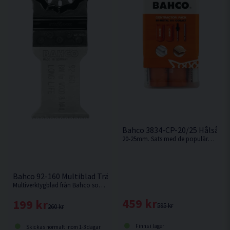
Bahco 3834-CP-20/25 Hålsågss
20-25mm. Sats med de populäraste hålsågsstorlekarna inom elinstallation, i kompakt förpackning.
Bahco 92-160 Multiblad Trä med Spik 35x50mm 1-pack
Multiverktygblad från Bahco som lämpar sig bäst för användning i rent trä och trä med spik.
459 kr
199 kr
595 kr
260 kr
Finns i lager
Skickas normalt inom 1-3 dagar