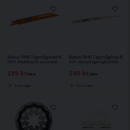
Bahco 3940 Tigersågblad Metall 150mm 5-pack
Bahco 3940 Tigersågblad Bim
24TPI. Metallblad för tunnmetallkapning från Bahco.
6TPI. Allround tigersågblad från Bahco som lämpar sig till trä med spik.
199 kr
249 kr
298 kr
349 kr
Finns i lager
Finns i lager