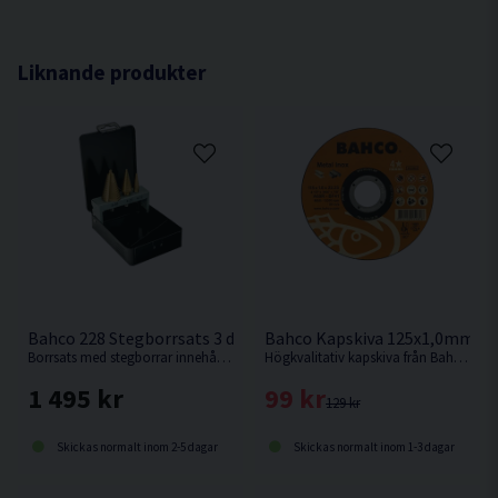
4/6 tänder per tum
Hållaren kräver en skruvdragare med minst 13 mm
Liknande produkter
fäste.
Bimetall med 8 % kobolt
Bahco 228 Stegborrsats 3 delar 4-35mm
Bahco Kapskiva 125x1,0mm f. M
Borrsats med stegborrar innehållande 3 delar från Bahco.
Högkvalitativ kapskiva från Bahco för allroundkapning i metall inklusive rostfritt stål.
1 495 kr
99 kr
129 kr
Skickas normalt inom 2-5 dagar
Skickas normalt inom 1-3 dagar