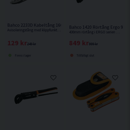
Bahco 2233D Kabeltång 160mm
Bahco 1420 Rörtång Ergo 90°
Avisoleringstång med klippfunktion och PVC-överdragna handtag för koppar- och aluminiumkablar.
430mm rörtång i ERGO serien med 70mm greppvidd .
129 kr
849 kr
249 kr
999 kr
Finns i lager
Tillfälligt slut