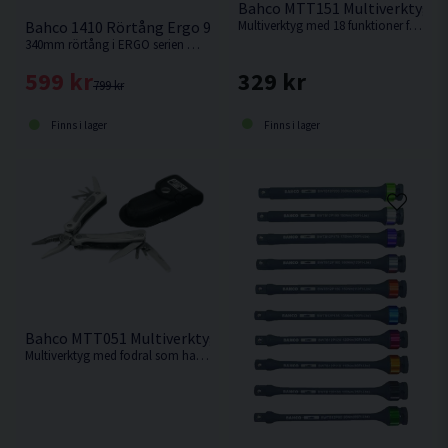
Bahco MTT151 Multiverktyg 18
Bahco 1410 Rörtång Ergo 90° <50mm
Multiverktyg med 18 funktioner från Bahco.
340mm rörtång i ERGO serien med 50mm greppvidd .
329 kr
599 kr
799 kr
Finns i lager
Finns i lager
Bahco MTT051 Multiverktyg 12-i-1
Multiverktyg med fodral som har hela 12 funktioner från Bahco.