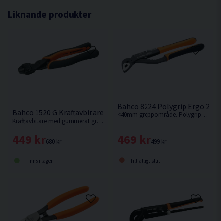
Liknande produkter
Bahco 8224 Polygrip Ergo 25
Bahco 1520 G Kraftavbitare 208mm
<40mm greppområde. Polygrip från Bahco i Ergo serien.
Kraftavbitare med gummerat grepp från Bahco.
469 kr
449 kr
499 kr
680 kr
Tillfälligt slut
Finns i lager