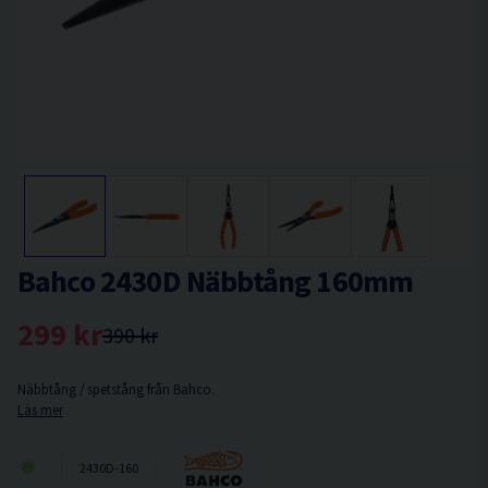
Bahco 2430D Näbbtång 160mm
299 kr
390 kr
Näbbtång / spetstång från Bahco.
Läs mer
2430D-160