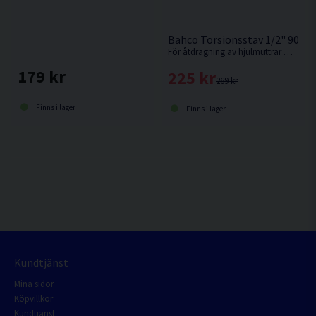
Bahco Torsionsstav 1/2" 90-
För åtdragning av hjulmuttrar med en mutterdragare utan att överskrida rekommenderat vridmoment. Välj styrka i rullmenyn.
179 kr
225 kr
269 kr
Finns i lager
Finns i lager
Kundtjänst
Mina sidor
Köpvillkor
Kundtjänst