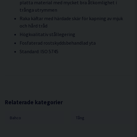
platta material med mycket bra åtkomlighet i
trånga utrymmen
Raka käftar med härdade skär för kapning av mjuk
och hård tråd
Högkvalitativ stållegering
Fosfaterad rostskyddsbehandlad yta
Standard: ISO 5745
Relaterade kategorier
Bahco
Tång