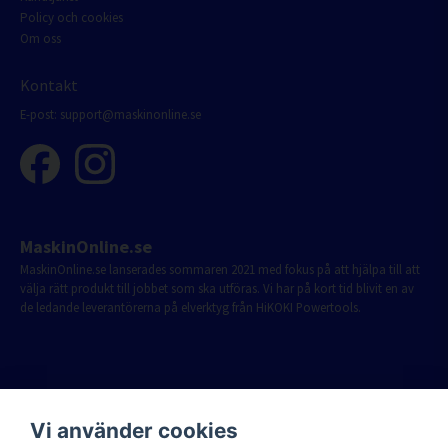
Policy och cookies
Om oss
Kontakt
E-post:
support@maskinonline.se
MaskinOnline.se
MaskinOnline.se lanserades sommaren 2021 med fokus på att hjälpa till att
välja rätt produkt till jobbet som ska utföras. Vi har på kort tid blivit en av
de ledande leverantörerna på elverktyg från HiKOKI Powertools.
Vi använder cookies