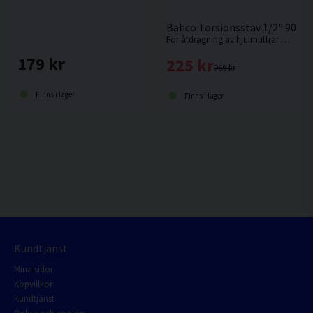
Bahco Torsionsstav 1/2" 90-
För åtdragning av hjulmuttrar med en mutterdragare utan att överskrida rekommenderat vridmoment. Välj styrka i rullmenyn.
179 kr
225 kr
269 kr
Finns i lager
Finns i lager
Kundtjänst
Mina sidor
Köpvillkor
Kundtjänst