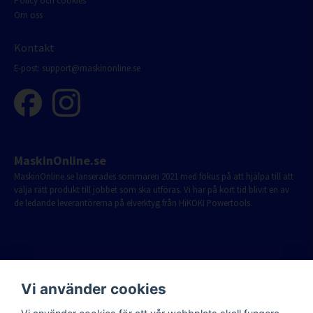
Policy och cookies
Om oss
Kontakt
E-post:
support@maskinonline.se
MaskinOnline.se
MaskinOnline.se lanserades sommaren 2021 med fokus på att hjälpa till att
välja rätt produkt till jobbet som ska utföras. Vi har på kort tid blivit en av
de ledande leverantörerna på elverktyg från HiKOKI Powertools.
Vi använder cookies