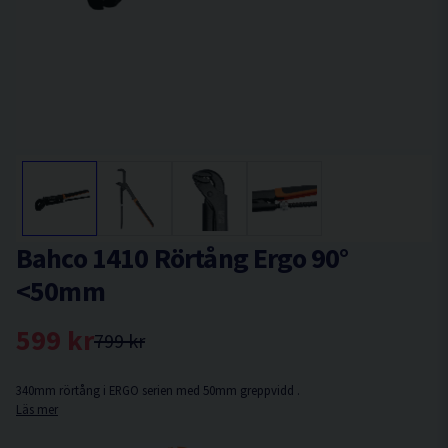
Bahco 1410 Rörtång Ergo 90°
<50mm
599 kr
799 kr
340mm rörtång i ERGO serien med 50mm greppvidd .
Läs mer