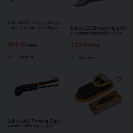
Bahco 8224 Polygrip Ergo 250mm
<40mm greppområde. Polygrip från Bahco i Ergo serien.
Bahco 2233D Kabeltång 160
Avisoleringstång med klippfunktion och PVC-överdragna handtag för koppar- och aluminiumkablar.
469 kr
129 kr
499 kr
249 kr
Tillfälligt slut
Finns i lager
Bahco 1420 Rörtång Ergo 90° <70mm
430mm rörtång i ERGO serien med 70mm greppvidd .