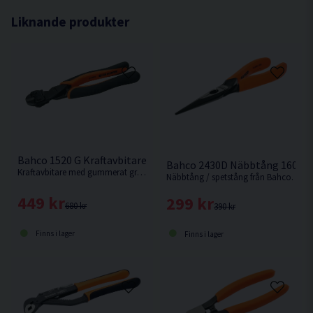
Liknande produkter
Bahco 1520 G Kraftavbitare 208mm
Bahco 2430D Näbbtång 160m
Kraftavbitare med gummerat grepp från Bahco.
Näbbtång / spetstång från Bahco.
449 kr
299 kr
680 kr
390 kr
Finns i lager
Finns i lager