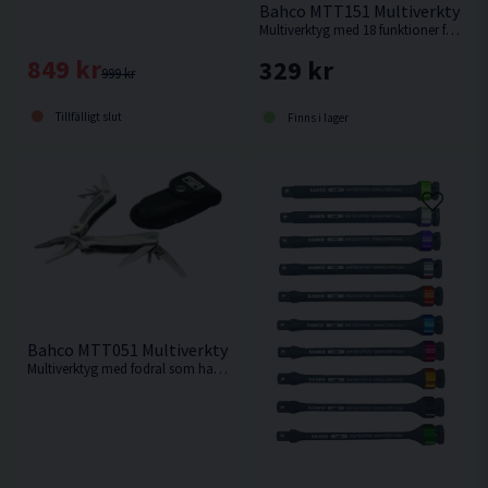
Bahco MTT151 Multiverktyg 18
Multiverktyg med 18 funktioner från Bahco.
849 kr
329 kr
999 kr
Tillfälligt slut
Finns i lager
Bahco MTT051 Multiverktyg 12-i-1
Multiverktyg med fodral som har hela 12 funktioner från Bahco.