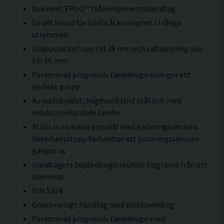
Bekvämt ERGO™ tvåkomponentshandtag
Smalt huvud för bästa åtkomlighet i trånga
utrymmen
Gripkapacitet upp till 38 mm och käftöppning upp
till 66 mm
Patenterad progressiv tanddesign som ger ett
perfekt grepp
Av rostskyddat, högkvalitativt stål och med
induktionshärdade tänder
Ställs in i önskad gripvidd med justeringsskruven.
Säkerhetsstopp förhindrar att justeringsskruven
gängas av
Handtagets böjda design skyddar fingrarna från att
klämmas
DIN 5234
Greppvänligt handtag med plastöverdrag
Patenterad progressiv tanddesign med