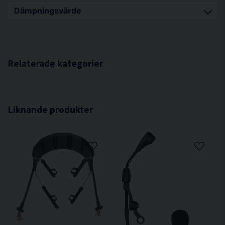
Dämpningsvärde
H = 30
M = 24
Relaterade kategorier
L = 28
SNR = 28
Liknande produkter