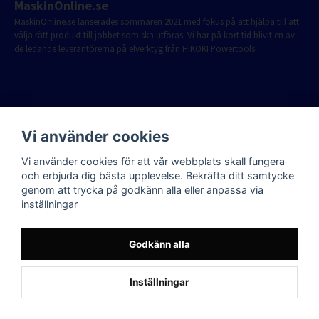
MaskinOnline.se
MaskinOnline.se lanserades sommaren 2021 med fokus på att hjälpa till att
välja rätt produkt till jobbet som ska utföras. Vi har på kort tid blivit en av
de ledande leverantörerna på elverktyg från HiKOKI Powertools.
Vi använder cookies
Vi använder cookies för att vår webbplats skall fungera
och erbjuda dig bästa upplevelse. Bekräfta ditt samtycke
genom att trycka på godkänn alla eller anpassa via
inställningar
Godkänn alla
Inställningar
Powered by Nyehandel AB