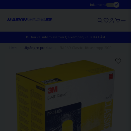
Inkl.moms
Du har väl inte missat vår Q3-kampanj - KLICKA HÄR!
Hem
Utgången produkt
3M EAR Classic Hörselpropp 200P