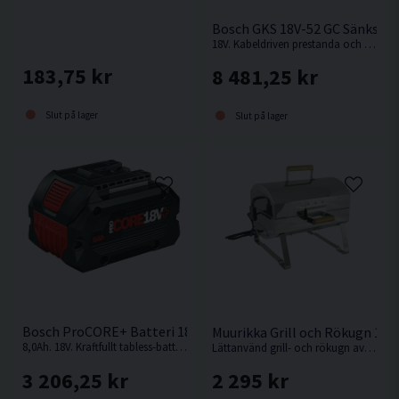
Bosch GKS 18V-52 GC Sänksåg
18V. Kabeldriven prestanda och överlägsen kompakthet i 18 V-klassen från Bosch
183,75 kr
8 481,25 kr
Slut på lager
Slut på lager
Bosch ProCORE+ Batteri 18V (8,0Ah)
Muurikka Grill och Rökugn 12
8,0Ah. 18V. Kraftfullt tabless-batteri: mer drifttid och maximal effekt för BITURBO-verktyg
Lättanvänd grill- och rökugn av rostfritt stål från Muurikka
3 206,25 kr
2 295 kr