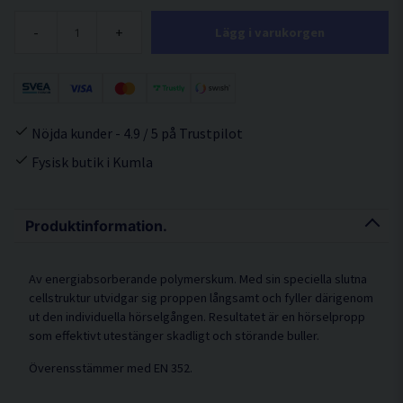
-
+
Lägg i varukorgen
Nöjda kunder - 4.9 / 5 på Trustpilot
Fysisk butik i Kumla
Produktinformation.
Av energiabsorberande polymerskum. Med sin speciella slutna
cellstruktur utvidgar sig proppen långsamt och fyller därigenom
ut den individuella hörselgången. Resultatet är en hörselpropp
som effektivt utestänger skadligt och störande buller.
Överensstämmer med EN 352.