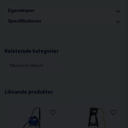
Egenskaper
Specifikationer
Spraya non-stop i ca 90 minuter på 1 laddning
EPDM kemikalieresistenta tätningar (ej för
Volt v 3,6
kallavfettning)
Batterityp Lithium-ion
Sprayar även uppochner utan avbrott
Batterikapacitet mAh 1200mAh
Relaterade kategorier
Ställbart munstycke
Vikt g 320
CE certifierad
Tillbehör för Biltvätt
Liknande produkter