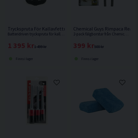
Tryckspruta För Kallavfettning Batteri Non-Stop Foamer 1,8
Chemical Guys Rimpaca Reach 
Batteridriven tryckspruta för kallavfettning och skumavfettning från Non-Stop.
2-pack fälgborstar från Chemical Guys i olika storlek.
1 395 kr
399 kr
1 499 kr
500 kr
Finns i lager
Finns i lager