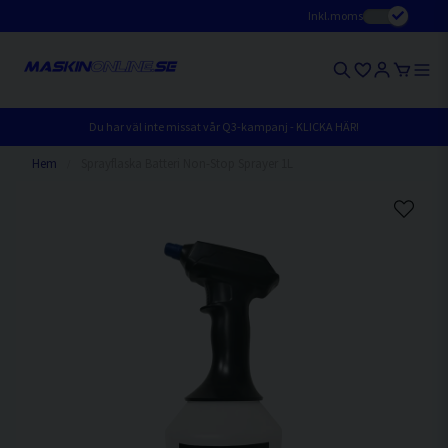
Inkl.moms
Du har väl inte missat vår Q3-kampanj - KLICKA HÄR!
Hem
Sprayflaska Batteri Non-Stop Sprayer 1L