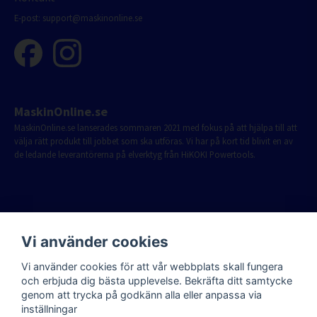
E-post:
support@maskinonline.se
MaskinOnline.se
MaskinOnline.se lanserades sommaren 2021 med fokus på att hjälpa till att
välja rätt produkt till jobbet som ska utföras. Vi har på kort tid blivit en av
de ledande leverantörerna på elverktyg från HiKOKI Powertools.
Vi använder cookies
Vi använder cookies för att vår webbplats skall fungera
och erbjuda dig bästa upplevelse. Bekräfta ditt samtycke
genom att trycka på godkänn alla eller anpassa via
inställningar