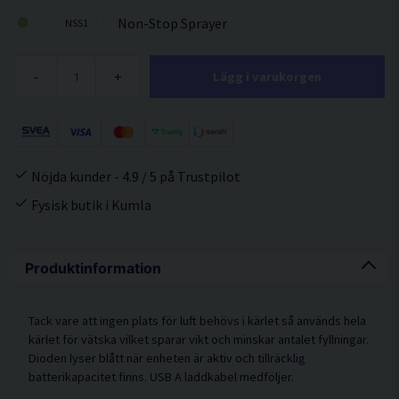
Non-Stop Sprayer
NSS1
-
+
Lägg i varukorgen
Nöjda kunder - 4.9 / 5 på Trustpilot
Fysisk butik i Kumla
Produktinformation
Tack vare att ingen plats för luft behövs i kärlet så används hela
kärlet för vätska vilket sparar vikt och minskar antalet fyllningar.
Dioden lyser blått när enheten är aktiv och tillräcklig
batterikapacitet finns. USB A laddkabel medföljer.