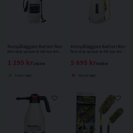
Kempåläggare Batteri Non-Stop Sprayer 8L
Kempåläggare Batteri Non-St
Non-stop sprayer är det nya smidiga och enkla sättet att lägga på kem. Ej för kallavfettning.
Non-stop sprayer är det nya smidiga och enkla sättet att lägga på kem. Ej för kallavfettning.
1 295 kr
5 695 kr
1 613 kr
6 025 kr
Finns i lager
Slut på lager