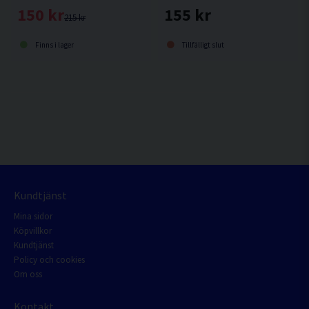
150 kr
155 kr
215 kr
Finns i lager
Tillfälligt slut
Kundtjänst
Mina sidor
Köpvillkor
Kundtjänst
Policy och cookies
Om oss
Kontakt