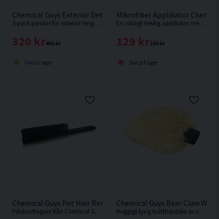
Chemical Guys Exterior Detailing Brushes 3-pack Exteriörpens
Mikrofiber Applikator Chemica
3-pack penslar för exteriör rengöring från Chemical Guys
En väldigt trevlig applikator med en härlig yta av mikrofiber av hög kvalitet.
320 kr
129 kr
495 kr
155 kr
Finns i lager
Slut på lager
Chemical Guys Pet Hair Removal Brush Pälsborttagare
Chemical Guys Bear Claw Wash
Pälsborttagare från Chemical Guys tillverkad av gummi.
Ruggigt lyxig tvätthandske av syntetisk björnpäls.