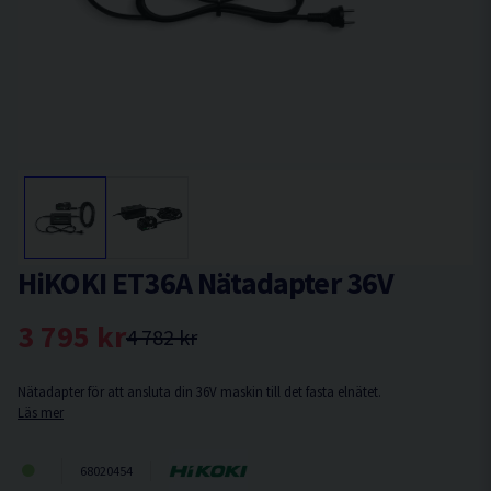
HiKOKI ET36A Nätadapter 36V
3 795 kr
4 782 kr
Nätadapter för att ansluta din 36V maskin till det fasta elnätet.
Läs mer
68020454