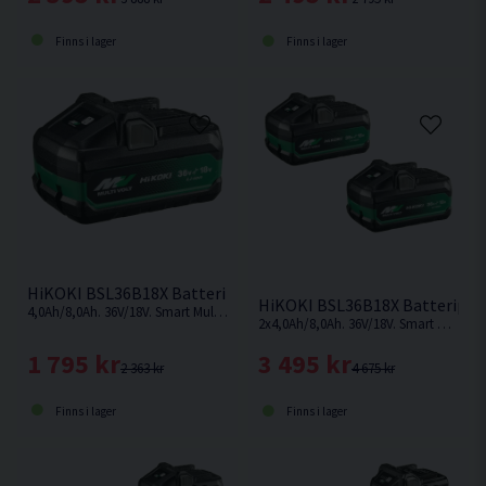
Finns i lager
Finns i lager
HiKOKI BSL36B18X Batteri 36V/18V Multivolt (4,0Ah/8,0Ah)
HiKOKI BSL36B18X Batteripake
4,0Ah/8,0Ah. 36V/18V. Smart Multivolt-batteri som ändrar volt-nivå beroende på vilken maskin som används.
2x4,0Ah/8,0Ah. 36V/18V. Smart Multivolt-batteri som ändrar volt-nivå beroende på vilken maskin som används.
1 795 kr
3 495 kr
2 363 kr
4 675 kr
Finns i lager
Finns i lager