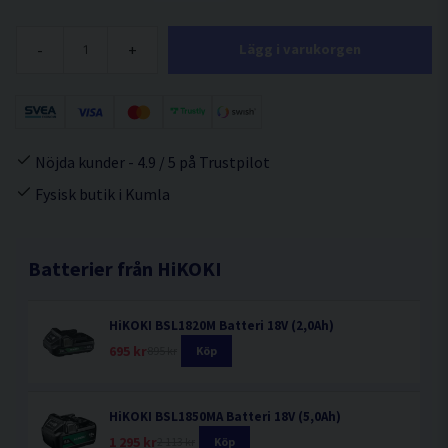
-
+
Lägg i varukorgen
Nöjda kunder - 4.9 / 5 på Trustpilot
Fysisk butik i Kumla
Batterier från HiKOKI
HiKOKI BSL1820M Batteri 18V (2,0Ah)
695 kr
895 kr
Köp
HiKOKI BSL1850MA Batteri 18V (5,0Ah)
1 295 kr
2 113 kr
Köp