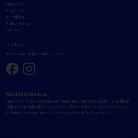
Mina sidor
Köpvillkor
Kundtjänst
Policy och cookies
Om oss
Kontakt
E-post:
support@maskinonline.se
MaskinOnline.se
MaskinOnline.se lanserades sommaren 2021 med fokus på att hjälpa till att
välja rätt produkt till jobbet som ska utföras. Vi har på kort tid blivit en av
de ledande leverantörerna på elverktyg från HiKOKI Powertools.