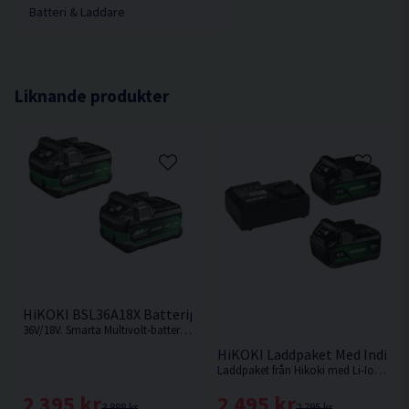
Batteri & Laddare
Liknande produkter
HiKOKI BSL36A18X Batteripaket 36V Multivolt (2x2,5Ah/5,0Ah
36V/18V. Smarta Multivolt-batterier som ändrar volt-nivå beroende på vilken maskin som används. Ersättaren till BSL36A18. Levereras i 2-pack.
HiKOKI Laddpaket Med Indikato
Laddpaket från Hikoki med Li-Ion batterier på 5,0Ah för 18V Sladdlösa maskiner med Slide batterifäste samt snabbladdare.
2 395 kr
2 495 kr
3 888 kr
2 795 kr