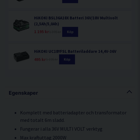
HiKOKI BSL36A18X Batteri 36V/18V Multivolt
(2,5Ah/5,0Ah)
1 195 kr
1 395 kr
Köp
HiKOKI UC18YFSL Batteriladdare 14,4V-36V
495 kr
1 195 kr
Köp
Egenskaper
Komplett med batteriadapter och transformator
med totalt 6m sladd.
Fungerar i alla 36V MULTI VOLT verktyg
Max kraftuttag 2000W