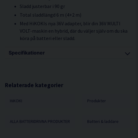
Sladd justerbar i 90 gr
Total sladdlängd 6 m (4+2 m)
Med HiKOKIs nya 36V adapter, blir din 36V MULTI
VOLT-maskin en hybrid, där du väljer själv om du ska
köra på batteri eller sladd.
Specifikationer
Volt (in) AC230V
Voltstyrka (ut) MULTI VOLT 36V (2000W peak)
Sladdlängd 6 m
Relaterade kategorier
Batterifäste Slide
HiKOKI
Produkter
Längd Adapter: 134 mm / PFC Box: 185 mm
Bredd Adapter: 83 mm / PFC Box: 100 mm
Höjd Adapter: 75 mm / PFC Box: 78 mm
ALLA BATTERIDRIVNA PRODUKTER
Batteri & laddare
Vikt 2,5 kg