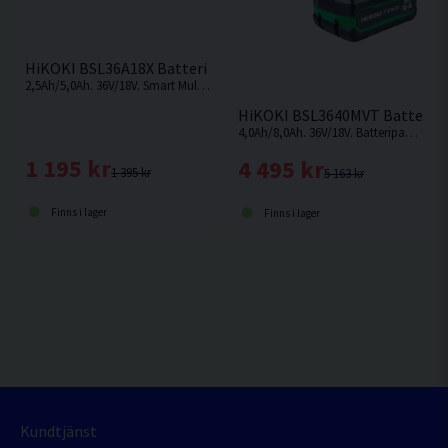
HiKOKI BSL36A18X Batteri 36V/18V Multivolt (2,5Ah/5,0Ah)
2,5Ah/5,0Ah. 36V/18V. Smart Multivolt-batteri som ändrar volt-nivå beroende på vilken maskin som används.
HiKOKI BSL3640MVT Batteripak
4,0Ah/8,0Ah. 36V/18V. Batteripaket med dubbla multivolt-batterier som ändrar volt-nivå beroende på vilken maskin som används.
1 195 kr
4 495 kr
1 395 kr
5 163 kr
Finns i lager
Finns i lager
Kundtjänst