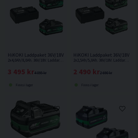
HiKOKI Laddpaket 36V/18V Multivolt BSL36B18X (2x4,0Ah/8,0
HiKOKI Laddpaket 36V/18V Mul
2x4,0Ah/8,0Ah. 36V/18V. Laddare och smarta Multivolt-batterier som ändrar volt-nivå beroende på vilken maskin som används.
2x2,5Ah/5,0Ah. 36V/18V. Laddare och smarta Multivolt-batterier som ändrar volt-nivå beroende på vilken maskin som används. Ersättaren till BSL36A18.
3 495 kr
2 490 kr
4 095 kr
2 690 kr
Finns i lager
Finns i lager