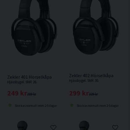
minskar bruset mellan radiokanaler vid sökning,
låser och behåller vald kanal även vid sämre
mottagningsförhållanden.
Automatisk omkoppling mellan Stereo/Mono för
stabilare ljudbild beroende på
mottagningsförhållanden.
Nivåberoende medhörning Level Dependent
System förstärker svaga ljud samt låter dig höra
omgivande ljud samtidigt som du är skyddad mot
höga impulsljud.
Zekler 402 Hörselkåpa
Försedd med 3,5 mm ljudingång.
Zekler 401 Hörselkåpa
Hjässbygel. SNR 30.
Hjässbygel. SNR 26.
Kabel med 2 x 3,5 mm stereokontakt ingår.
299 kr
249 kr
Justerbar hjässbygel.
339 kr
289 kr
Mjuk, utbytbar hjässkudde.
Skickas normalt inom 2-5 dagar
Skickas normalt inom 2-5 dagar
Breda, komfortabla och enkelt utbytbara
tätningsringar.
Räckvidd upp till 10 m till ansluten Bluetooth®