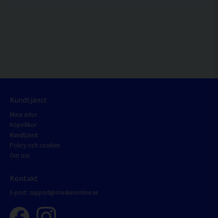
Kundtjänst
Mina sidor
Köpvillkor
Kundtjänst
Policy och cookies
Om oss
Kontakt
E-post:
support@maskinonline.se