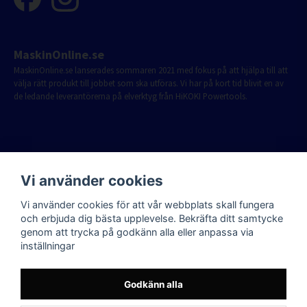
MaskinOnline.se
MaskinOnline.se lanserades sommaren 2021 med fokus på att hjälpa till att
välja rätt produkt till jobbet som ska utföras. Vi har på kort tid blivit en av
de ledande leverantörerna på elverktyg från HiKOKI Powertools.
Vi använder cookies
Vi använder cookies för att vår webbplats skall fungera
och erbjuda dig bästa upplevelse. Bekräfta ditt samtycke
genom att trycka på godkänn alla eller anpassa via
inställningar
Godkänn alla