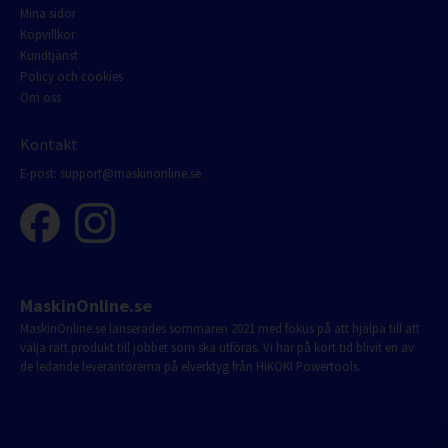
Mina sidor
Köpvillkor
Kundtjänst
Policy och cookies
Om oss
Kontakt
E-post:
support@maskinonline.se
MaskinOnline.se
MaskinOnline.se lanserades sommaren 2021 med fokus på att hjälpa till att
välja rätt produkt till jobbet som ska utföras. Vi har på kort tid blivit en av
de ledande leverantörerna på elverktyg från HiKOKI Powertools.