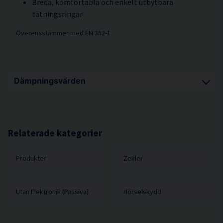
Breda, komfortabla och enkelt utbytbara
tätningsringar
Överensstämmer med EN 352-1
Dämpningsvärden
H = 32
M = 29
Relaterade kategorier
L = 21
SNR = 31
Produkter
Zekler
Utan Elektronik (Passiva)
Hörselskydd