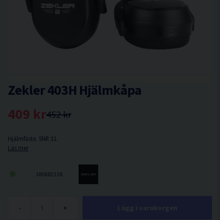
Zekler 403H Hjälmkåpa
409 kr
452 kr
Hjälmfäste. SNR 31.
Läs mer
380682138
-
+
Lägg i varukorgen