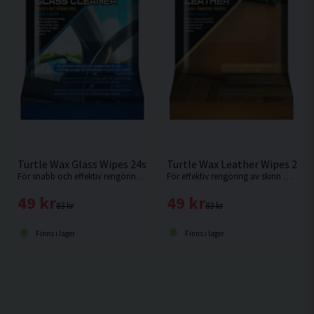
Turtle Wax Glass Wipes 24st Flatpack Glasrengöring
Turtle Wax Leather Wipes 24st
För snabb och effektiv rengöring av glas och speglar både in- och utvändigt.
För effektiv rengöring av skinn och läder.
49 kr
49 kr
83 kr
83 kr
Finns i lager
Finns i lager