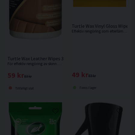
Turtle Wax Vinyl Gloss Wipes 2
Effektiv rengöring som efterlämnar en skyddande blank yta.
Turtle Wax Leather Wipes 32st Läderrengöring
För effektiv rengöring av skinn och läder.
49 kr
59 kr
83 kr
83 kr
Finns i lager
Tillfälligt slut