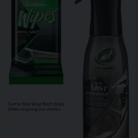
Turtle Wax Vinyl Matt Wipes 24st Flatpack Vinylrengöring
Effektiv rengöring som efterlämnar en skyddande matt yta.