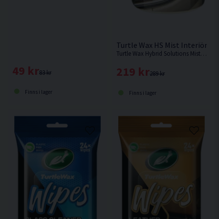
Turtle Wax HS Mist Interiörre
Turtle Wax Hybrid Solutions Mist Interior Detailer är en finsprayande interiörprodukt som inte blir flammig.
49 kr
219 kr
83 kr
289 kr
Finns i lager
Finns i lager