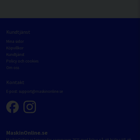
Kundtjänst
Mina sidor
Köpvillkor
Kundtjänst
Policy och cookies
Om oss
Kontakt
E-post:
support@maskinonline.se
MaskinOnline.se
MaskinOnline.se lanserades sommaren 2021 med fokus på att hjälpa till att