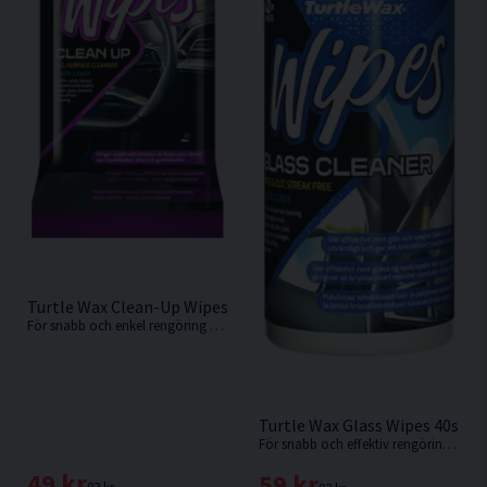
Turtle Wax Clean-Up Wipes 24st Flatpack Allrengöring
För snabb och enkel rengöring av alla bilens inre ytor.
Turtle Wax Glass Wipes 40st G
För snabb och effektiv rengöring av glas och speglar både in- och utvändigt.
49 kr
59 kr