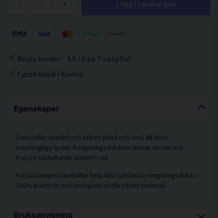
-
+
Lägg i varukorgen
Nöjda kunder - 4.9 / 5 på Trustpilot
Fysisk butik i Kumla
Egenskaper
Återställer snabbt och enkelt plast och vinyl till dess
ursprungliga lyster. Rengöringsdukarna lämnar en ren och
fräscht väldoftande kladdfri yta.
Förpackningen innehåller hela 40st slitstarka rengöringsdukar i
100% plastfritt och biologiskt nedbrytbart material.
Bruksanvisning