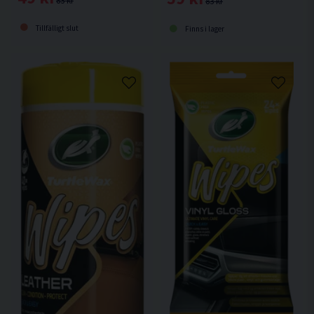
83 kr
83 kr
Tillfälligt slut
Finns i lager