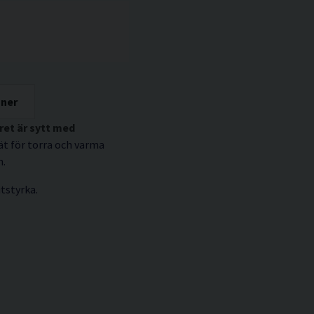
oner
et är sytt med
t för torra och varma
n.
tstyrka.