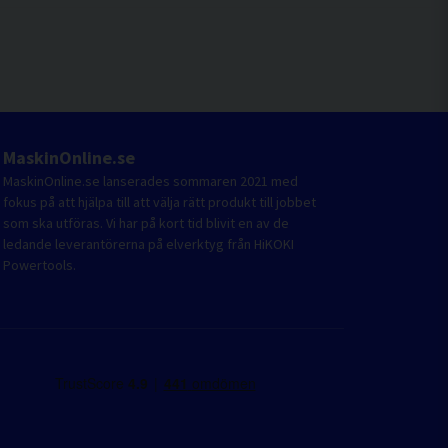
MaskinOnline.se
MaskinOnline.se lanserades sommaren 2021 med
fokus på att hjälpa till att välja rätt produkt till jobbet
som ska utföras. Vi har på kort tid blivit en av de
ledande leverantörerna på elverktyg från HiKOKI
Powertools.