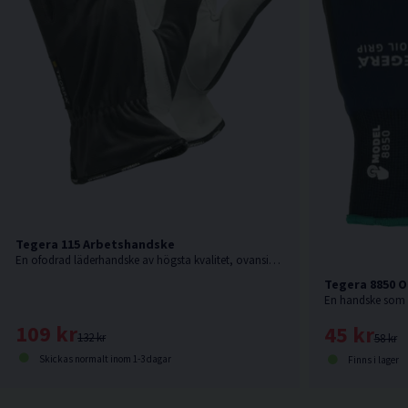
Tegera 115 Arbetshandske
En ofodrad läderhandske av högsta kvalitet, ovansida i syntetmaterial, extremt bra fingertoppskänslighet
Tegera 8850 O
109 kr
45 kr
132 kr
58 kr
Skickas normalt inom 1-3 dagar
Finns i lager