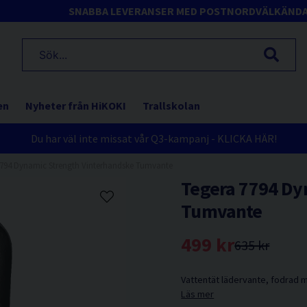
SNABBA LEVERANSER MED POSTNORD
VÄLKÄND
en
Nyheter från HiKOKI
Trallskolan
Du har väl inte missat vår Q3-kampanj - KLICKA HÄR!
7794 Dynamic Strength Vinterhandske Tumvante
Tegera 7794 Dy
Tumvante
499 kr
635 kr
Vattentät lädervante, fodrad 
Läs mer