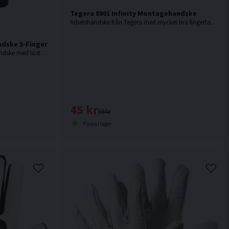
Tegera 8801 Infinity Montagehandske
Arbetshandske från Tegera med mycket bra fingertoppskänsla.
ndske 5-Finger
Tegera SubZero 6295 är en vindtät handske med löstagbart ullfoder, handledsrem och snölås för extrem kyla.
45 kr
59 kr
Finns i lager