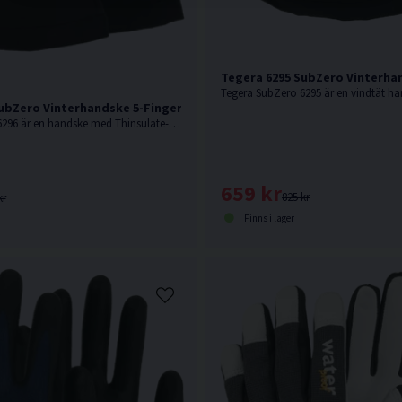
Tegera 6295 SubZero Vinterha
ubZero Vinterhandske 5-Finger
Tegera SubZero 6296 är en handske med Thinsulate-foder för extremt kalla vinterförhållanden.
659 kr
825 kr
kr
Finns i lager