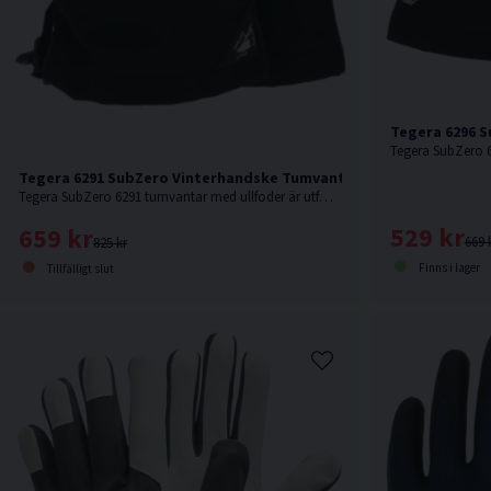
Tegera 6296 S
Tegera 6291 SubZero Vinterhandske Tumvante
Tegera SubZero 6291 tumvantar med ullfoder är utformade för att ge överlägsen värme i extrema vinterförhållanden.
529 kr
659 kr
669 
825 kr
Finns i lager
Tillfälligt slut