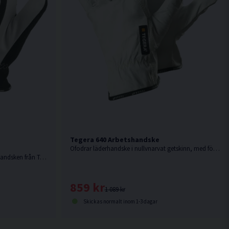
Tegera 640 Arbetshandske
Ofodrar läderhandske i nullvnarvat getskinn, med förstärkta fingertoppar och sömmar.
Den mest populära vattentäta vinterhandsken från Tegera för arbete i kalla och våta utomhusmiljöer.
859 kr
1 089 kr
Skickas normalt inom 1-3 dagar