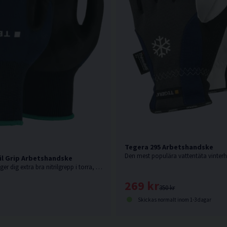
Tegera 295 Arbetshandske
il Grip Arbetshandske
En handske som ger dig extra bra nitrilgrepp i torra, fuktiga och lätt oljiga miljöer.
269 kr
350 kr
Skickas normalt inom 1-3 dagar