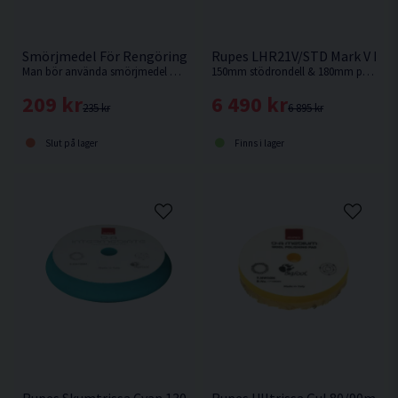
Smörjmedel För Rengöringslera Chemical Guys Clay Luber 47
Rupes LHR21V/STD Mark V Pol
Man bör använda smörjmedel mellan Clay-bar och lacken annars riskerar man repor.
150mm stödrondell & 180mm polerrondell. Senaste modellen från Rupes.
209 kr
6 490 kr
235 kr
6 895 kr
Slut på lager
Finns i lager