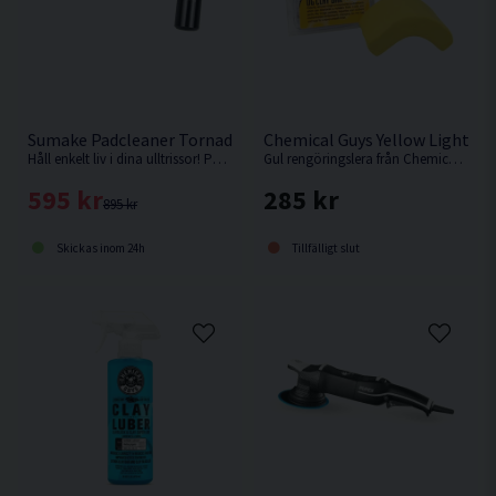
Sumake Padcleaner Tornado Tryckluft
Chemical Guys Yellow Light/M
Håll enkelt liv i dina ulltrissor! Pocket blow gun padcleaner. Låt inte storleken avskräcka dig, Den är väldigt kraftfull trots sin nätta storlek.
Gul rengöringslera från Chemical Guys som lämpar sig bäst för lätta/medeltuffa jobb.
595 kr
285 kr
895 kr
Skickas inom 24h
Tillfälligt slut