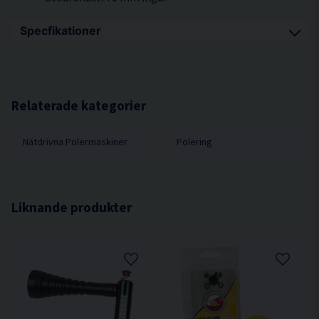
Specfikationer
Varv/min obelastad 3000
Vikt inklusive batterier 1,0
Batteristorlek Ah 2,0
Relaterade kategorier
Batteristorlek V 14,4
Nätdrivna Polermaskiner
Polering
Liknande produkter