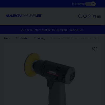
Inkl.moms
Du har väl inte missat vår Q3-kampanj - KLICKA HÄR!
Hem
Produkter
Polering
Sumake AP8200 Polermaskin (1x2,0Ah)