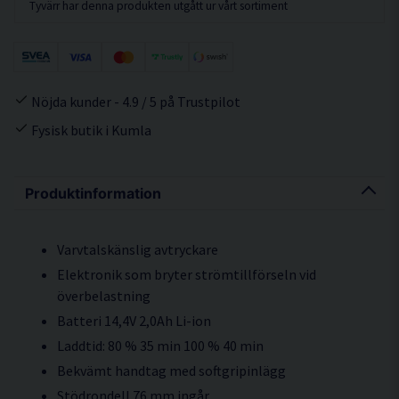
Tyvärr har denna produkten utgått ur vårt sortiment
Nöjda kunder - 4.9 / 5 på Trustpilot
Fysisk butik i Kumla
Produktinformation
Varvtalskänslig avtryckare
Elektronik som bryter strömtillförseln vid
överbelastning
Batteri 14,4V 2,0Ah Li-ion
Laddtid: 80 % 35 min 100 % 40 min
Bekvämt handtag med softgripinlägg
Stödrondell 76 mm ingår