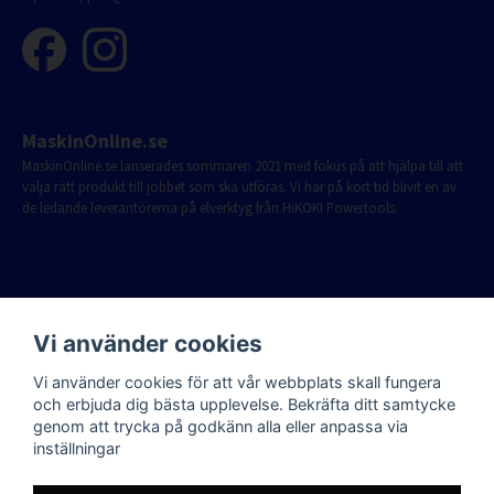
MaskinOnline.se
MaskinOnline.se lanserades sommaren 2021 med fokus på att hjälpa till att
välja rätt produkt till jobbet som ska utföras. Vi har på kort tid blivit en av
de ledande leverantörerna på elverktyg från HiKOKI Powertools.
Vi använder cookies
Vi använder cookies för att vår webbplats skall fungera
och erbjuda dig bästa upplevelse. Bekräfta ditt samtycke
genom att trycka på godkänn alla eller anpassa via
inställningar