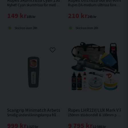
Rupes Skumtrissa Cyan 130/150mm
Rupes Ulltrissa Gul 80/90mm
Nyhet! Cyan skumtrissa för medium/hård aggressivitet. Perfekt enstegstrissa. Passar Rupes LHR15 eller motsvarande med 130mm fästplatta.
Rupes DA-medium ulltrissa förenar snabb borttagning av defekter samtidigt som den lämnar en högblank yta efter sig. Passar Rupes LHR75 eller motsvarande med 75/80mm fästplatta.
149 kr
210 kr
185 kr
245 kr
Skickas inom 24h
Skickas inom 24h
Scangrip Minimatch Arbetslampa 200 lm
Rupes LHR21V/LUX Mark V Pol
Smidig undersökningslampa från Scangrip med glaslins.
150mm stödrondell & 180mm polerrondell. Senaste modellen från Rupes.
999 kr
9 795 kr
1 127 kr
12 588 kr