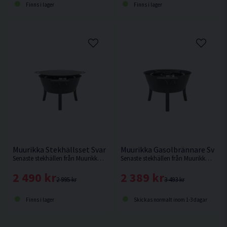
Finns i lager
Finns i lager
Muurikka Stekhällsset Svart 48SL
Muurikka Gasolbrännare Svart
Senaste stekhällen från Muurikka med förbättrat vindskydd, gasolreglage samt tändfunktion.
Senaste stekhällen från Muurikka med förbättrat vindskydd, gasolreglage samt tändfunktion.
2 490 kr
2 389 kr
2 995 kr
3 493 kr
Finns i lager
Skickas normalt inom 1-3 dagar