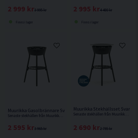
2 999 kr
2 995 kr
3 995 kr
4 480 kr
Finns i lager
Finns i lager
Muurikka Stekhällsset Svart 4
Muurikka Gasolbrännare Svart 48LL
Senaste stekhällen från Muurikka med förbättrat vindskydd, gasolreglage samt tändfunktion.
Senaste stekhällen från Muurikka med förbättrat vindskydd, gasolreglage samt tändfunktion.
2 690 kr
2 595 kr
2 795 kr
3 965 kr