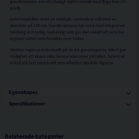
gasolbrännare och ett stadigt stativ i metall med långa ben i D-
profil.
Setet innehåller även en stekhäll i varmvalsat stål med en
diameter på 100 cm. Gasolbrännaren har vred med integrerad
tändning och tydlig markering som gör det enkelt att veta hur
mycket värme som fördelas över hällen.
Värmen regleras individuellt på de tre gasolringarna, vilket ger
möjlighet att skapa olika temperaturzoner på hällen. Setet har
också ett fast vindskydd som effektivt skyddar lågorna
Egenskaper
Specifikationer
Stekhäll i varmvalsat stål som håller i
generationer
Diameter cm 100
Skålformat vindskydd med botten som skyddar
Arbetshöjd cm 90
lågorna
Gasförbrukning g/h 1666
Relaterade kategorier
Gasolbrännare med integrerad tändning