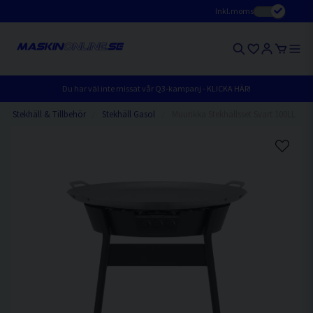
Inkl.moms
Du har väl inte missat vår Q3-kampanj - KLICKA HÄR!
Stekhäll & Tillbehör
Stekhäll Gasol
Muurikka Stekhällsset Svart 100LL