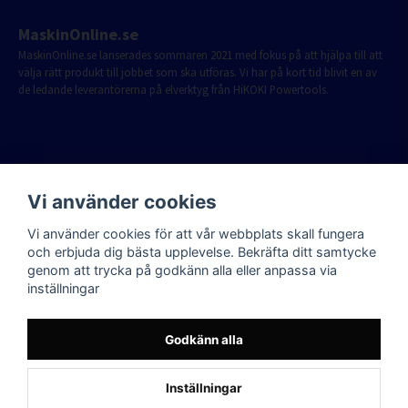
MaskinOnline.se
MaskinOnline.se lanserades sommaren 2021 med fokus på att hjälpa till att
välja rätt produkt till jobbet som ska utföras. Vi har på kort tid blivit en av
de ledande leverantörerna på elverktyg från HiKOKI Powertools.
Vi använder cookies
Vi använder cookies för att vår webbplats skall fungera
och erbjuda dig bästa upplevelse. Bekräfta ditt samtycke
genom att trycka på godkänn alla eller anpassa via
inställningar
Godkänn alla
Inställningar
Powered by Nyehandel AB