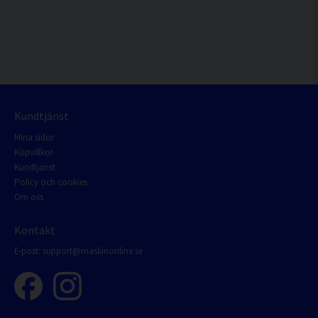
Kundtjänst
Mina sidor
Köpvillkor
Kundtjänst
Policy och cookies
Om oss
Kontakt
E-post:
support@maskinonline.se