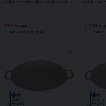
Stekhäll av varmvalsat stål med avtagbara ben från Muurikka.
795 kr
1 249 kr
913 kr
1
Skickas normalt inom 1-3 dagar
Finns i lager