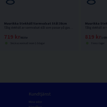
Muurikka Stekhäll Varmvalsat Stål 38cm
Muurikka Stek
Tålig stekhäll av varmvalsat stål som passar på gasolbrännare, elgrill eller över öppen eld.
719 kr
819 kr
963 kr
1 08
Skickas normalt inom 1-3 dagar
Finns i lager
Kundtjänst
Mina sidor
Köpvillkor