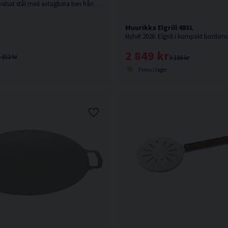
Stekhäll av varmvalsat stål med avtagbara ben från Muurikka.
Muurikka Elgrill 48SL
2 849 kr
 312 kr
3 189 kr
Finns i lager