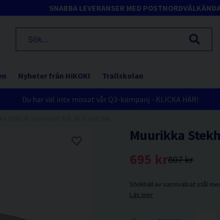
SNABBA LEVERANSER MED POSTNORD
VÄLKÄND
en
Nyheter från HiKOKI
Trallskolan
Du har väl inte missat vår Q3-kampanj - KLICKA HÄR!
ka Stekhäll Varmvalsat Stål 38cm Med Ben
Muurikka Stekh
695 kr
807 kr
Stekhäll av varmvalsat stål me
Läs mer