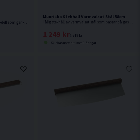
Muurikka Stekhäll Varmvalsat Stål 58cm
Tålig stekhäll av varmvalsat stål som passar på gasolbrännare, elgrill eller över öppen eld.
Nyhet 2026. Elgrill i kompakt bordsmodell som ger klassisk grillkänsla oavsett var du befinner dig.
1 249 kr
1 719 kr
Skickas normalt inom 1-3 dagar