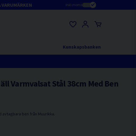
A VARUMÄRKEN
Inkl.moms
Kunskapsbanken
äll Varmvalsat Stål 38cm Med Ben
d avtagbara ben från Muurikka.