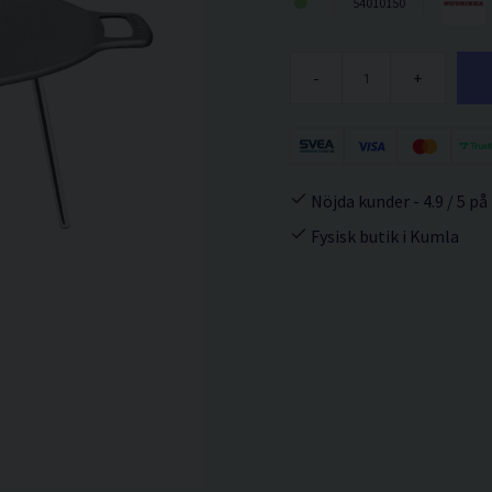
54010150
-
+
Nöjda kunder - 4.9 / 5 på
Fysisk butik i Kumla