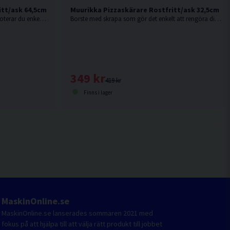
itt/ask 64,5cm
Muurikka Pizzaskärare Rostfritt/ask 32,5cm
Med det här redskapet från Muurikka roterar du enkelt pizzan under gräddningen för en jämnt krispig botten.
Borste med skrapa som gör det enkelt att rengöra din pizzaugn.
349 kr
419 kr
Finns i lager
MaskinOnline.se
MaskinOnline.se lanserades sommaren 2021 med
fokus på att hjälpa till att välja rätt produkt till jobbet