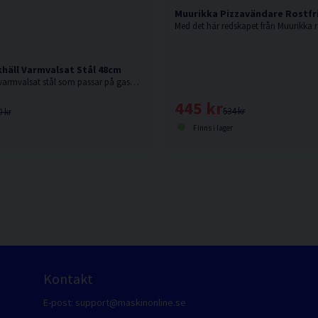
Muurikka Pizzavändare Rostfr
häll Varmvalsat Stål 48cm
Tålig stekhäll av varmvalsat stål som passar på gasolbrännare, elgrill eller över öppen eld.
445 kr
534 kr
0 kr
Finns i lager
Kontakt
E-post:
support@maskinonline.se