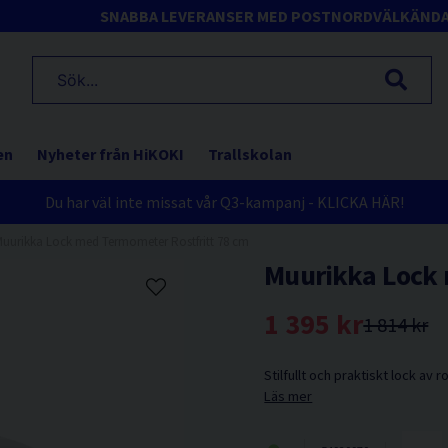
SNABBA LEVERANSER MED POSTNORD
VÄLKÄND
en
Nyheter från HiKOKI
Trallskolan
Du har väl inte missat vår Q3-kampanj - KLICKA HÄR!
uurikka Lock med Termometer Rostfritt 78 cm
Muurikka Lock 
1 395 kr
1 814 kr
Stilfullt och praktiskt lock av r
Läs mer