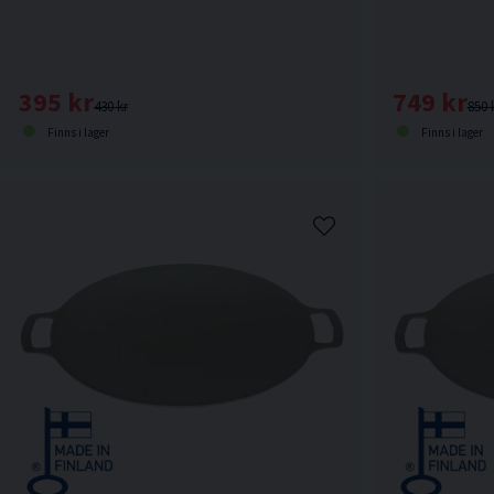
395 kr
749 kr
430 kr
850 
Finns i lager
Finns i lager