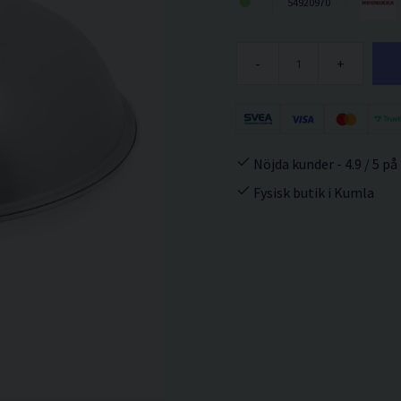
54920970
-
+
Nöjda kunder - 4.9 / 5 på
Fysisk butik i Kumla