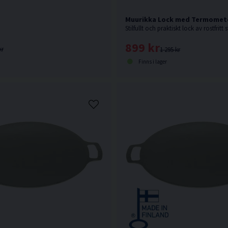
Muurikka Lock med Termomete
899 kr
kr
1 295 kr
Finns i lager