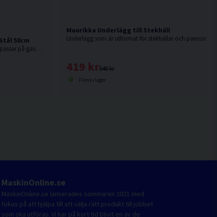
Muurikka Underlägg till Stekhäll
Underlägg som är utformat för stekhällar och pannor.
Stål 58cm
Tålig stekhäll av varmvalsat stål som passar på gasolbrännare, elgrill eller över öppen eld.
419 kr
540 kr
Finns i lager
MaskinOnline.se
MaskinOnline.se lanserades sommaren 2021 med
fokus på att hjälpa till att välja rätt produkt till jobbet
som ska utföras. Vi har på kort tid blivit en av de