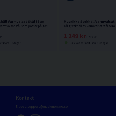
häll Varmvalsat Stål 38cm
Muurikka Stekhäll Varmvalsat 
Tålig stekhäll av varmvalsat stål som passar på gasolbrännare, elgrill eller över öppen eld.
1 249 kr
kr
1 719 kr
lt inom 1-3 dagar
Skickas normalt inom 1-3 dagar
Kontakt
E-post:
support@maskinonline.se