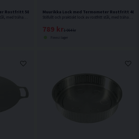
r Rostfritt 58 cm
Muurikka Lock med Termometer Rostfritt 48 c
Stilfullt och praktiskt lock av rostfritt stål, med trähandtag i rökt ask.
Stilfullt och praktiskt lock av rostfritt stål, med trähandtag i rökt ask.
789 kr
1 064 kr
Finns i lager