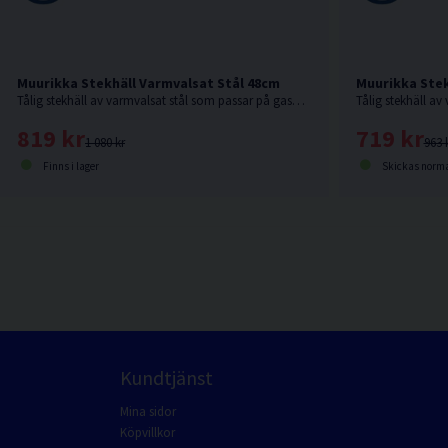
Muurikka Stekhäll Varmvalsat Stål 48cm
Muurikka Stek
Tålig stekhäll av varmvalsat stål som passar på gasolbrännare, elgrill eller över öppen eld.
819 kr
719 kr
1 080 kr
963 
Finns i lager
Skickas norma
Kundtjänst
Mina sidor
Köpvillkor