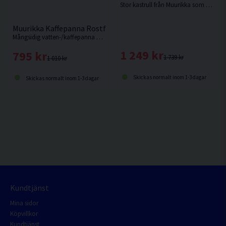
Stor kastrull från Muurikka som kan användas både över gasolbrännare, spis & öppen eld.
Muurikka Kaffepanna Rostfritt 3,0L
Mångsidig vatten-/kaffepanna av rostfritt stål.
1 249 kr
795 kr
1 739 kr
1 010 kr
Skickas normalt inom 1-3 dagar
Skickas normalt inom 1-3 dagar
Kundtjänst
Mina sidor
Köpvillkor
Kundtjänst