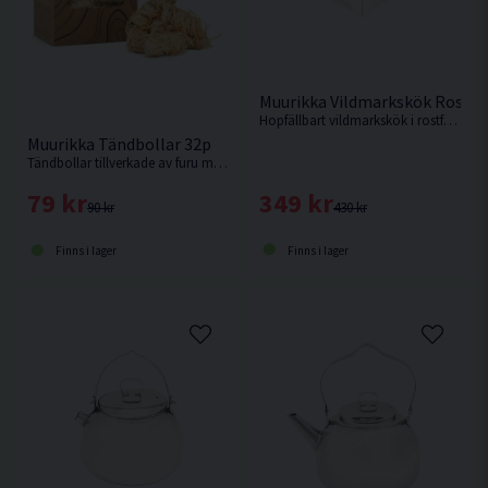
Muurikka Vildmarkskök Rostfri
Hopfällbart vildmarkskök i rostfritt stål.
Muurikka Tändbollar 32p
Tändbollar tillverkade av furu med lång brinntid och lättantända.
349 kr
79 kr
430 kr
90 kr
Finns i lager
Finns i lager