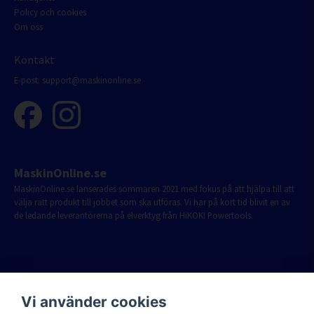
Policy och cookies
Om oss
Kontakt
E-post:
support@maskinonline.se
MaskinOnline.se
MaskinOnline.se lanserades sommaren 2021 med fokus på att hjälpa till att
välja rätt produkt till jobbet som ska utföras. Vi har på kort tid blivit en av
de ledande leverantörerna på elverktyg från HiKOKI Powertools.
Vi använder cookies