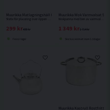
Muurikka Matlagningshäll för Stekpannor Rostfritt
Muurikka Wok Varmvalsat Stå
Stativ för placering över öppen eld från Muurikka
Wokpanna med ben av varmvalsat stål från Muurikka.
299 kr
1 349 kr
438 kr
1 714 kr
Finns i lager
Skickas normalt inom 1-3 dagar
Muurikka Kastrull Rostfritt 15