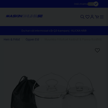
Inkl.moms
Du har väl inte missat vår Q3-kampanj - KLICKA HÄR!
Hem & Fritid
Öppen Eld
Muurikka Friluftset Kastrull & Panna Rostfritt