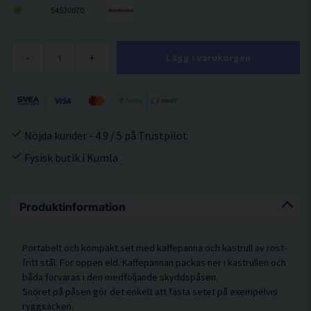
54520070
-
+
Lägg i varukorgen
Nöjda kunder - 4.9 / 5 på Trustpilot
Fysisk butik i Kumla
Produktinformation
Portabelt och kompakt set med kaffepanna och kastrull av rost­
fritt stål. För öppen eld. Kaffepannan packas ner i kastrullen och
båda förvaras i den medföljande skyddspåsen.
Snöret på påsen gör det enkelt att fästa setet på exempelvis
ryggsäcken.