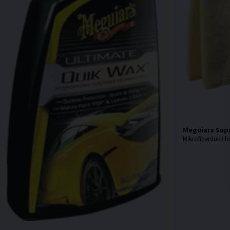
Meguiars Sup
Mikrofiberduk i h