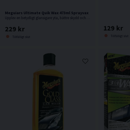
Meguiars Ultimate Quik Wax 473ml Sprayvax
Upplev en betydligt glansigare yta, bättre skydd och mer vattenavrinning! Bara att spraya på och torka av, även i direkt solljus!
129 kr
229 kr
Tillfälligt slut
Tillfälligt slut