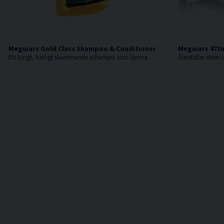
Meguiars Gold Class Shampoo & Conditioner 473ml Bilschampo
Meguiars 473ml
Ett lyxigt, härligt skummande schampo som lämnar din bil skinande blank efter tvätt.