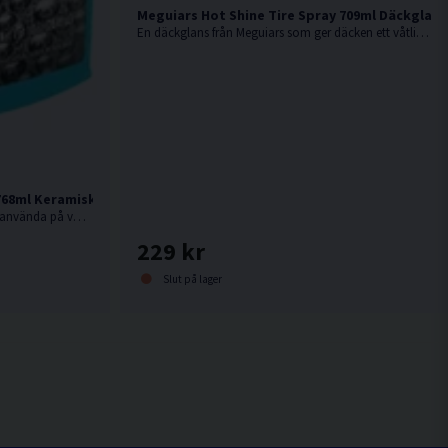
Meguiars Hot Shine Tire Spray 709ml Däckglans
En däckglans från Meguiars som ger däcken ett våtliknande utseende med mörk glans!
768ml Keramiskt Sprayvax
Keramiskt sprayvax som är enkelt att använda på våt bil. Spraya på och skölj av!
229 kr
Slut på lager