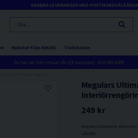
SNABBA LEVERANSER MED POSTNORD
VÄLKÄND
en
Nyheter från HiKOKI
Trallskolan
Du har väl inte missat vår Q3-kampanj - KLICKA HÄR!
ctant 471ml Interiörrengöring
Meguiars Ultim
Interiörrengöri
249 kr
Meguiars blankaste alternativ f
Läs mer