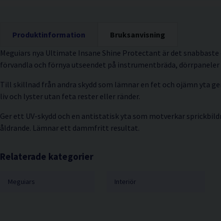
Produktinformation
Bruksanvisning
Meguiars nya Ultimate Insane Shine Protectant är det snabbaste 
förvandla och förnya utseendet på instrumentbräda, dörrpaneler o
Till skillnad från andra skydd som lämnar en fet och ojämn yta g
liv och lyster utan feta rester eller ränder.
Ger ett UV-skydd och en antistatisk yta som motverkar sprickbildn
åldrande. Lämnar ett dammfritt resultat.
Relaterade kategorier
Meguiars
Interiör