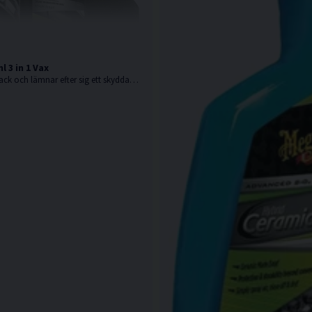
 3 in 1 Vax
Återställer sliten lack och lämnar efter sig ett skyddande lager vax, allt i ett steg!