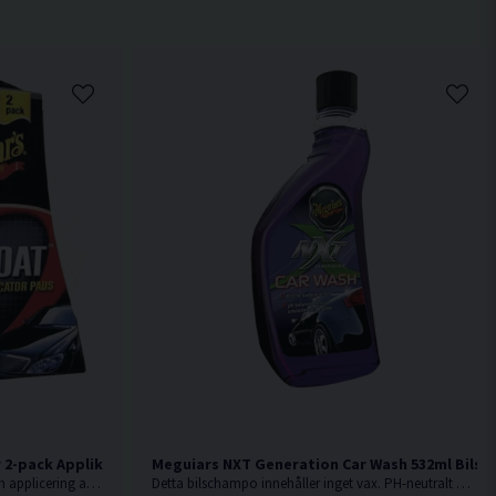
 2-pack Applikatorpad Av Mikrofiber
Meguiars NXT Generation Car Wash 532ml Bils
Mjuk mikrofiberrondell för en skonsam applicering av exempelvis vax, polish och lätt slipande produkter.
Detta bilschampo innehåller inget vax. PH-neutralt och skonsamt för lacken.