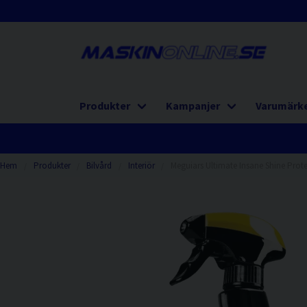
Produkter
Kampanjer
Varumärk
Hem
Produkter
Bilvård
Interiör
Meguiars Ultimate Insane Shine Prote