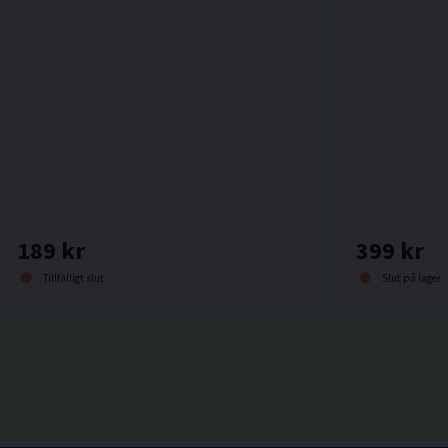
189 kr
399 kr
Tillfälligt slut
Slut på lager