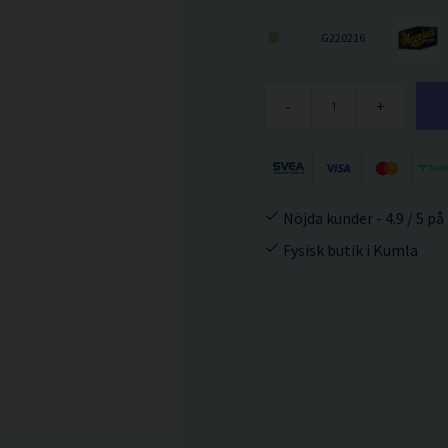
G220216
-
+
Nöjda kunder - 4.9 / 5 på
Fysisk butik i Kumla