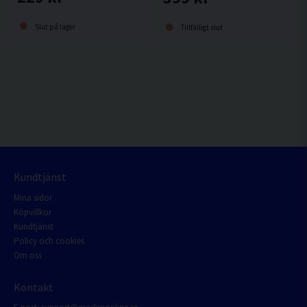
Slut på lager
Tillfälligt slut
Kundtjänst
Mina sidor
Köpvillkor
Kundtjänst
Policy och cookies
Om oss
Kontakt