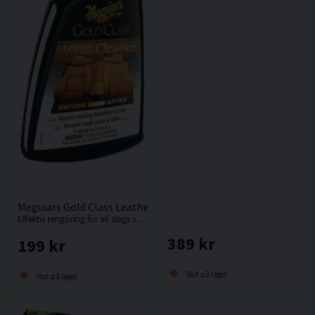
Meguiars Gold Class Leather Cleaner 473ml Läderrengöring
Effektiv rengöring för all slags skinn och läder.
389 kr
199 kr
Slut på lager
Slut på lager