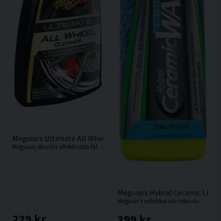
Meguiars Ultimate All Wheel Cleaner 709ml Fälgrengöring
Meguiars absolut effektivaste fälgrengörning någonsin! Helt PH-neutral och är säker att använda på alla typer av fälgar/material.
Meguiars Hybrid Ceramic Liqui
Meguiar’s sofistikerade teknologi gör denna keramiska produkt lika enkel att använda som våra traditionella vaxer.
229 kr
399 kr