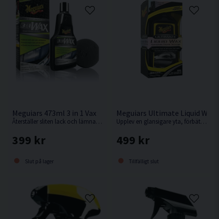
Meguiars 473ml 3 in 1 Vax
Meguiars Ultimate Liquid Wax 
Återställer sliten lack och lämnar efter sig ett skyddande lager vax, allt i ett steg!
Upplev en glansigare yta, förbättrat skydd och ännu mer vattenavrinning!
399 kr
499 kr
Slut på lager
Tillfälligt slut