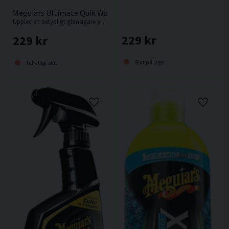
Meguiars Ultimate Quik Wax 473ml Sprayvax
Upplev en betydligt glansigare yta, bättre skydd och mer vattenavrinning! Bara att spraya på och torka av, även i direkt solljus!
229 kr
229 kr
Slut på lager
Tillfälligt slut