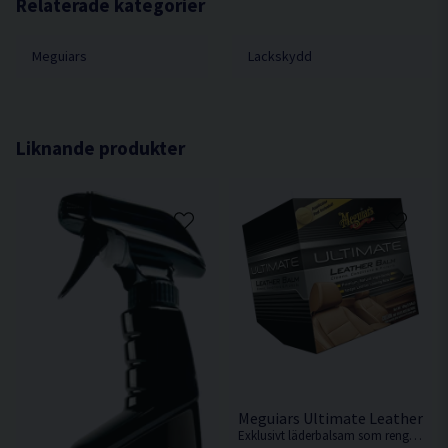
Klar! Inte svårare än så.
Relaterade kategorier
Meguiars
Lackskydd
Liknande produkter
Meguiars Ultimate Leather B
Exklusivt läderbalsam som rengör och skyddar i ett steg.