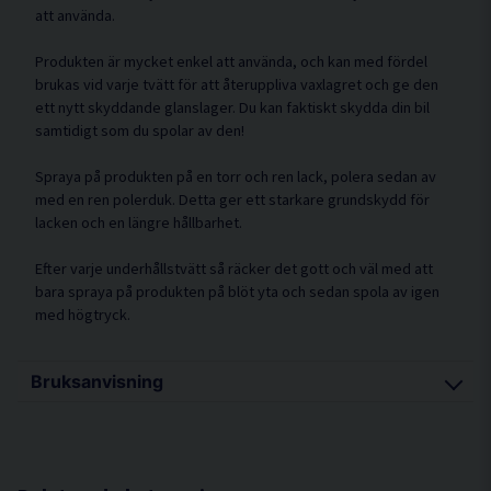
att använda.
Produkten är mycket enkel att använda, och kan med fördel
brukas vid varje tvätt för att återuppliva vaxlagret och ge den
ett nytt skyddande glanslager. Du kan faktiskt skydda din bil
samtidigt som du spolar av den!
Spraya på produkten på en torr och ren lack, polera sedan av
med en ren polerduk. Detta ger ett starkare grundskydd för
lacken och en längre hållbarhet.
Efter varje underhållstvätt så räcker det gott och väl med att
bara spraya på produkten på blöt yta och sedan spola av igen
med högtryck.
Bruksanvisning
Spraya på våt lack.
Spola av noggrant.