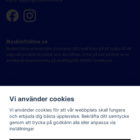
E-post:
support@maskinonline.se
MaskinOnline.se
MaskinOnline.se lanserades sommaren 2021 med fokus på att hjälpa till att
välja rätt produkt till jobbet som ska utföras. Vi har på kort tid blivit en av
de ledande leverantörerna på elverktyg från HiKOKI Powertools.
Vi använder cookies
Vi använder cookies för att vår webbplats skall fungera
och erbjuda dig bästa upplevelse. Bekräfta ditt samtycke
genom att trycka på godkänn alla eller anpassa via
inställningar