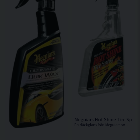
Meguiars Hot Shine Tire Spray
En däckglans från Meguiars som ger däcken ett våtliknande utseende med mörk glans!