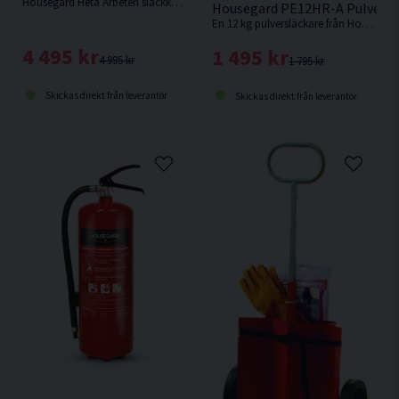
Housegard Heta Arbeten släckkärra uppfyller kraven vid Heta Arbeten.
Housegard PE12HR-A Pulverslä
En 12 kg pulversläckare från Housegard är ett rejält brandskydd och passar verksamheter inom industri, verkstad, bensinstation, sjöfart och lager.
4 495 kr
1 495 kr
4 995 kr
1 795 kr
Skickas direkt från leverantör
Skickas direkt från leverantör