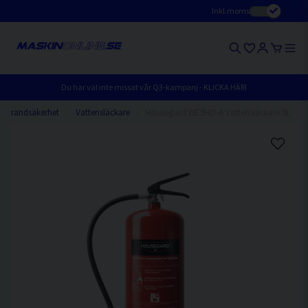
Inkl.moms
Du har väl inte missat vår Q3-kampanj - KLICKA HÄR!
Brandsäkerhet
Vattensläckare
Housegard WE9HO-A Vattensläckare 9L