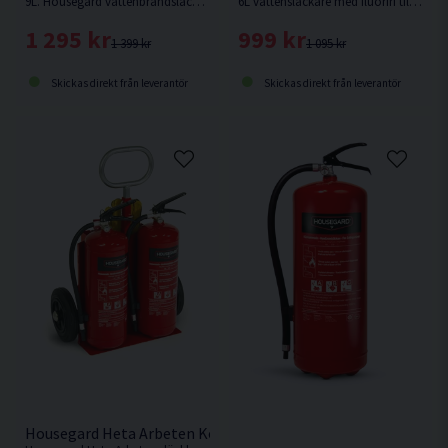
9L. Housegard vattenbrandsläckare med flourfri tillsats som används vid släckning av bränder i fasta organiska material som trä, papper och textilier.
6L vattensläckare med fluorfri tillsats för bränder i brandklass A i offentliga miljöer. Lämplig där man vill begränsa efterskador och kan användas på elektrisk utrustning upp till 1000 V med minst en meters avstånd.
1 295 kr
999 kr
1 399 kr
1 095 kr
Skickas direkt från leverantör
Skickas direkt från leverantör
Housegard Heta Arbeten Komplett Släckkärra/Brandvagn