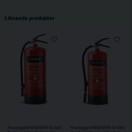
Tömningstid 48 Sek
Släckmedel Vatten
Liknande produkter
Storlek Släckare 9 L
Nettovikt 13,2 kg
Housegard WAE9HR-B Vattensläckare 9L
Housegard WAE6HR-B Vattensl