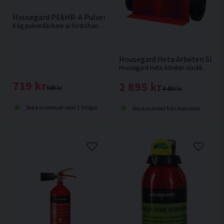
Housegard PE6HR-A Pulversläckare 6 kg
6 kg pulversläckare är förstahandsvalet i alla bostäder men rekommenderas även för placering i kontorsmiljöer, byggarbetsplatser och industrifordon.
Housegard Heta Arbeten Släckk
Housegard Heta Arbeten släckkärra uppfyller kraven vid Heta Arbeten.
719 kr
2 895 kr
849 kr
4 490 kr
Skickas normalt inom 1-3 dagar
Skickas direkt från leverantör