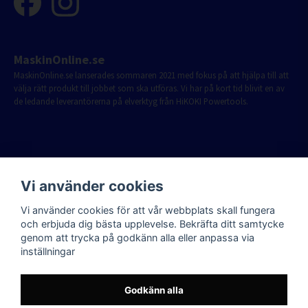
MaskinOnline.se
MaskinOnline.se lanserades sommaren 2021 med fokus på att hjälpa till att
välja rätt produkt till jobbet som ska utföras. Vi har på kort tid blivit en av
de ledande leverantörerna på elverktyg från HiKOKI Powertools.
Vi använder cookies
Vi använder cookies för att vår webbplats skall fungera
och erbjuda dig bästa upplevelse. Bekräfta ditt samtycke
genom att trycka på godkänn alla eller anpassa via
inställningar
Godkänn alla