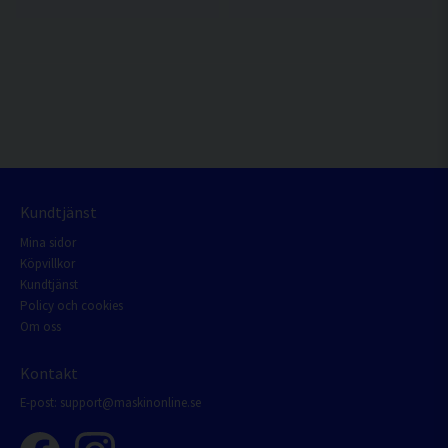
Kundtjänst
Mina sidor
Köpvillkor
Kundtjänst
Policy och cookies
Om oss
Kontakt
E-post:
support@maskinonline.se