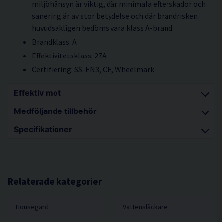
miljöhänsyn är viktig, där minimala efterskador och
sanering är av stor betydelse och där brandrisken
huvudsakligen bedöms vara klass A-brand.
Brandklass: A
Effektivitetsklass: 27A
Certifiering: SS-EN3, CE, Wheelmark
Effektiv mot
Medföljande tillbehör
Släckning av bränder i fasta organiska material
som trä, papper och textilier.
Specifikationer
Väggfäste ingår
Certifiering En3, Ce, Wheelmark
Kastlängd 4-6 M
Temperaturområde 5 °C / +60 °C
Relaterade kategorier
Effektivitetsklass 27A
Housegard
Vattensläckare
Brandklass A
Arbetstryck 12 Bar