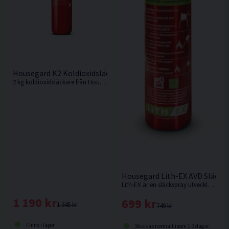
Housegard K2 Koldioxidsläckare Röd 2kg
2 kg koldioxidsläckare från Housegard släcker bränder i elektrisk apparatur men kan även brukas vid vätskebränder.
Housegard Lith-EX AVD Släcks
Lith-EX är en släckspray utvecklad för bränder i mindre litiumjonbatterier, som i mobiltelefoner, datorer och annan småelektronik.
1 190 kr
699 kr
1 345 kr
749 kr
Finns i lager
Skickas normalt inom 1-3 dagar