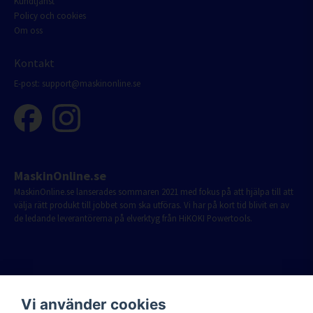
Kundtjänst
Policy och cookies
Om oss
Kontakt
E-post:
support@maskinonline.se
MaskinOnline.se
MaskinOnline.se lanserades sommaren 2021 med fokus på att hjälpa till att
välja rätt produkt till jobbet som ska utföras. Vi har på kort tid blivit en av
de ledande leverantörerna på elverktyg från HiKOKI Powertools.
Vi använder cookies