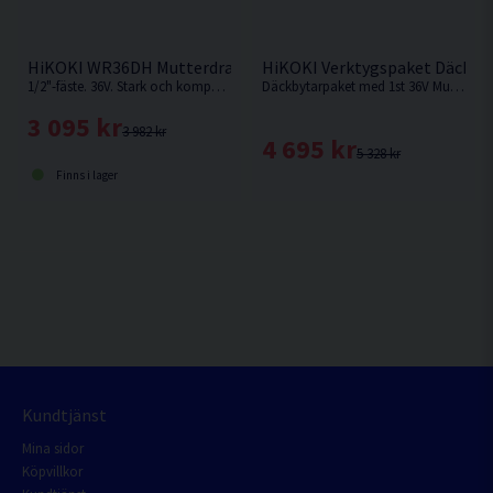
HiKOKI WR36DH Mutterdragare 36V
HiKOKI Verktygspaket Däckbyt
1/2"-fäste. 36V. Stark och kompakt mutterdragare med max losssningsmoment 700 Nm från Hikoki. Levereras utan batteri och laddare.
Däckbytarpaket med 1st 36V Mutterdragare med 1/2" fäste, Laddpaket med 1st batteri och snabbladdare samt 17,19,21,22mm krafthylsor som är 85mm långa.
3 095 kr
3 982 kr
4 695 kr
5 328 kr
Finns i lager
Kundtjänst
Mina sidor
Köpvillkor