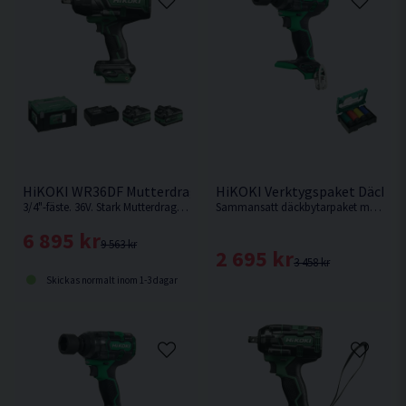
HiKOKI WR36DF Mutterdragare 36V (2x2,5Ah)
HiKOKI Verktygspaket Däckby
3/4"-fäste. 36V. Stark Mutterdragare med hela 2.400Nm i lossningsmoment från HiKOKI.
Sammansatt däckbytarpaket med 1st 18V Mutterdragare med 1/2" fäste samt 17,19,21,22mm krafthylsor som är 85mm långa.
6 895 kr
9 563 kr
2 695 kr
3 458 kr
Skickas normalt inom 1-3 dagar