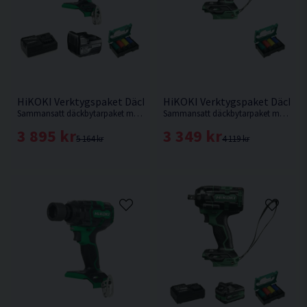
HiKOKI Verktygspaket Däckbyte 18V (1x5,0Ah)
HiKOKI Verktygspaket Däckby
Sammansatt däckbytarpaket med 1st 18V Mutterdragare med 1/2" fäste samt 17,19,21,22mm krafthylsor som är 85mm långa.
Sammansatt däckbytarpaket med 1st 36V Mutterdragare med 1/2" fäste samt 17,19,21,22mm krafthylsor som är 85mm långa.
3 895 kr
3 349 kr
5 164 kr
4 119 kr