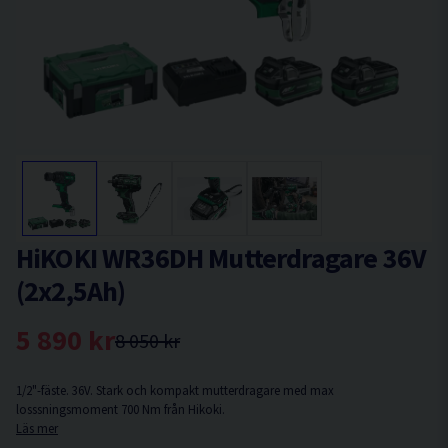
HiKOKI WR36DH Mutterdragare 36V
(2x2,5Ah)
5 890 kr
8 050 kr
1/2"-fäste. 36V. Stark och kompakt mutterdragare med max
losssningsmoment 700 Nm från Hikoki.
Läs mer