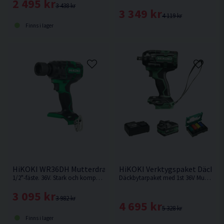
2 495 kr
3 438 kr
3 349 kr
4 119 kr
Finns i lager
HiKOKI WR36DH Mutterdragare 36V
HiKOKI Verktygspaket Däckbyt
1/2"-fäste. 36V. Stark och kompakt mutterdragare med max losssningsmoment 700 Nm från Hikoki. Levereras utan batteri och laddare.
Däckbytarpaket med 1st 36V Mutterdragare med 1/2" fäste, Laddpaket med 1st batteri och snabbladdare samt 17,19,21,22mm krafthylsor som är 85mm långa.
3 095 kr
3 982 kr
4 695 kr
5 328 kr
Finns i lager