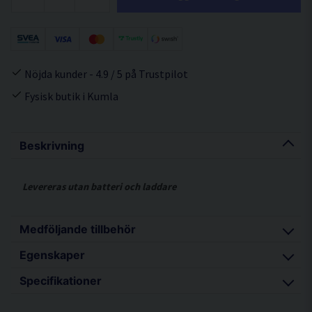
Nöjda kunder - 4.9 / 5 på Trustpilot
Fysisk butik i Kumla
Beskrivning
Levereras utan batteri och laddare
Medföljande tillbehör
Egenskaper
Stödhandtag
Specifikationer
Stapelbar förvaringsväska (HSC2)
Stark ”heavy duty” maskin med 1.100 Nm i
åtdragningsmoment och hela 1.800 Nm i