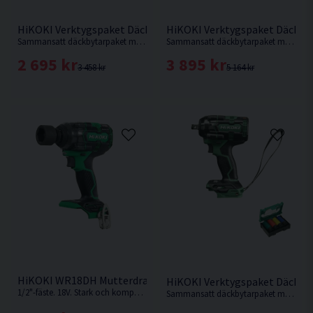
HiKOKI Verktygspaket Däckbyte 18V
HiKOKI Verktygspaket Däckbyt
Sammansatt däckbytarpaket med 1st 18V Mutterdragare med 1/2" fäste samt 17,19,21,22mm krafthylsor som är 85mm långa.
Sammansatt däckbytarpaket med 1st 18V Mutterdragare med 1/2" fäste samt 17,19,21,22mm krafthylsor som är 85mm långa.
2 695 kr
3 895 kr
3 458 kr
5 164 kr
HiKOKI WR18DH Mutterdragare 18V
HiKOKI Verktygspaket Däckby
1/2"-fäste. 18V. Stark och kompakt mutterdragare med max losssningsmoment 600 Nm från Hikoki. Levereras utan batteri, laddare & väska.
Sammansatt däckbytarpaket med 1st 36V Mutterdragare med 1/2" fäste samt 17,19,21,22mm krafthylsor som är 85mm långa.