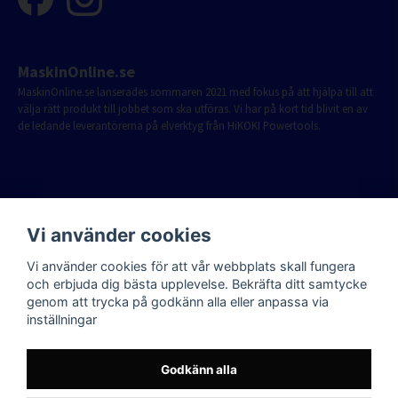
MaskinOnline.se
MaskinOnline.se lanserades sommaren 2021 med fokus på att hjälpa till att
välja rätt produkt till jobbet som ska utföras. Vi har på kort tid blivit en av
de ledande leverantörerna på elverktyg från HiKOKI Powertools.
Vi använder cookies
Vi använder cookies för att vår webbplats skall fungera
och erbjuda dig bästa upplevelse. Bekräfta ditt samtycke
genom att trycka på godkänn alla eller anpassa via
inställningar
Godkänn alla