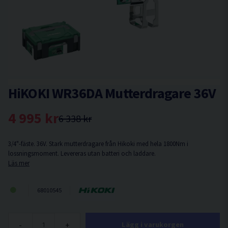
HiKOKI WR36DA Mutterdragare 36V
4 995 kr
6 338 kr
3/4"-fäste. 36V. Stark mutterdragare från Hikoki med hela 1800Nm i
lossningsmoment. Levereras utan batteri och laddare.
Läs mer
68010545
-
+
Lägg i varukorgen