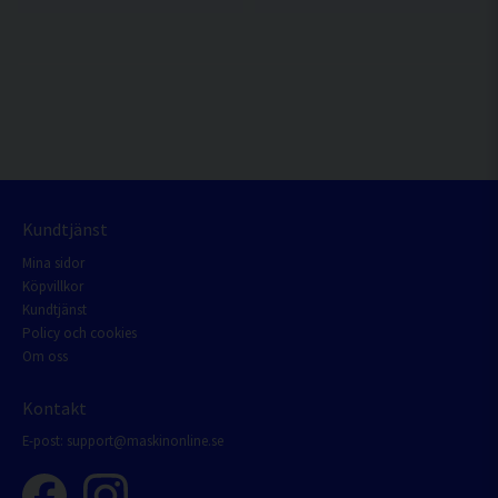
Kundtjänst
Mina sidor
Köpvillkor
Kundtjänst
Policy och cookies
Om oss
Kontakt
E-post:
support@maskinonline.se