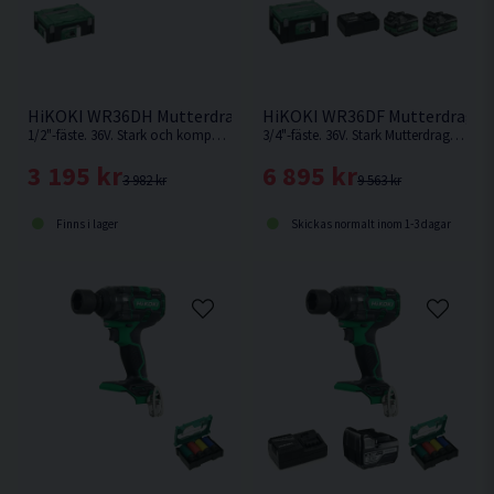
Motorbroms
3/4″ fyrkantsfäste med friktionsring
Överbelastningsskydd, HiKOKI Protection System
(HPS)
HiKOKI WR36DH Mutterdragare 36V
HiKOKI WR36DF Mutterdragare
Integrerat LED ljus med vidvinkel
1/2"-fäste. 36V. Stark och kompakt mutterdragare med max losssningsmoment 700 Nm från Hikoki.
3/4"-fäste. 36V. Stark Mutterdragare med hela 2.400Nm i lossningsmoment från HiKOKI.
Påmonterad bälteskrok
3 195 kr
6 895 kr
3 982 kr
9 563 kr
Finns i lager
Skickas normalt inom 1-3 dagar