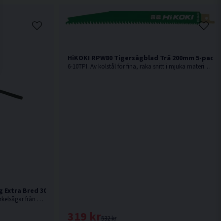
HiKOKI RPW80 Tigersågblad Trä 200mm 5-pack
6-10TPI. Av kolstål för fina, raka snitt i mjuka material som t.ex mjukt trä, kryssfanér etc.
åg Extra Bred 300mm
Extra bred parallellanhåll passande cirkelsågar från HiKOKI.
319 kr
532 kr