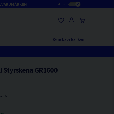
A VARUMÄRKEN
Inkl.moms
Kunskapsbanken
ll Styrskena GR1600
kena.