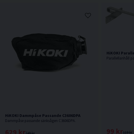
HiKOKI Parall
Parallellanhåll p
HiKOKI Dammpåse Passande C3606DPA
Dammpåse passande sänksågen C3606DPA.
99 kr
629 kr
119 kr
749 kr