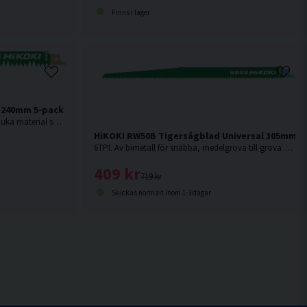
Finns i lager
 240mm 5-pack
5TPI. Av kolstål för fina, raka snitt i mjuka material som t.ex mjukt trä.
HiKOKI RW50B Tigersågblad Universal 305mm 5
6TPI. Av bimetall för snabba, medelgrova till grova snitt i t.ex. hårt och mjukt trä, aluminium, plast och legeringar.
409 kr
719 kr
Skickas normalt inom 1-3 dagar