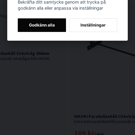
Bekräfta ditt samtycke genom att trycka på
godkänn alla eller anpassa via inställningar
Godkänn alla
Inställningar
ellanhåll Cirkelsåg 250mm
assande cirkelsågar från HiKOKI.
HiKOKI Parallellanhåll Cirkels
109 kr
139 kr