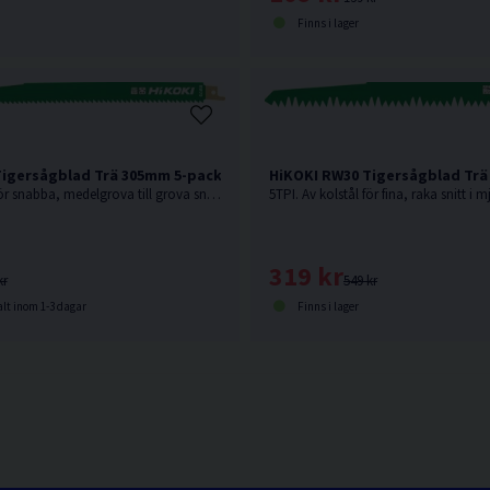
Finns i lager
Tigersågblad Trä 305mm 5-pack
HiKOKI RW30 Tigersågblad Trä
3TPI. Av kolstål för snabba, medelgrova till grova snitt i mjuka material som t.ex mjukt trä.
319 kr
kr
549 kr
lt inom 1-3 dagar
Finns i lager