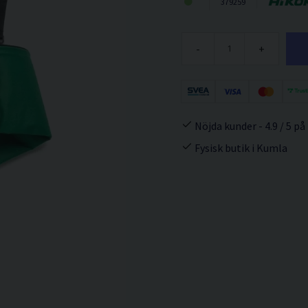
379259
-
+
Nöjda kunder - 4.9 / 5 på
Fysisk butik i Kumla