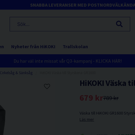
SNABBA LEVERANSER MED POSTNORD
VÄLKÄND
en
Nyheter från HiKOKI
Trallskolan
Du har väl inte missat vår Q3-kampanj - KLICKA HÄR!
Cirkelsåg & Sänksåg
HiKOKI Väska till Styrskena GR1600
HiKOKI Väska ti
679 kr
789 kr
Väska till HiKOKI GR1600 Styrs
Läs mer