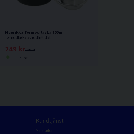
Muurikka Termosflaska 600ml
Termosflaska av rostfritt stål.
249 kr
299 kr
Finns i lager
Kundtjänst
Mina sidor