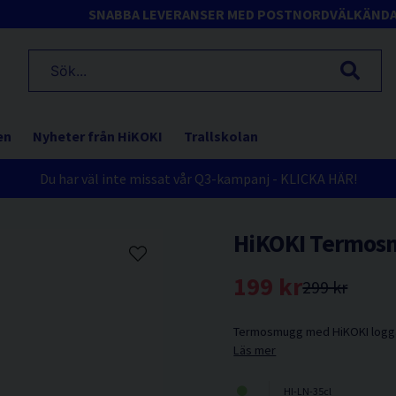
SNABBA LEVERANSER MED POSTNORD
VÄLKÄND
en
Nyheter från HiKOKI
Trallskolan
Du har väl inte missat vår Q3-kampanj - KLICKA HÄR!
HiKOKI Termos
199 kr
299 kr
Termosmugg med HiKOKI logg
Läs mer
HI-LN-35cl