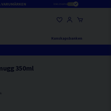
A VARUMÄRKEN
Inkl.moms
Kunskapsbanken
mugg 350ml
a.