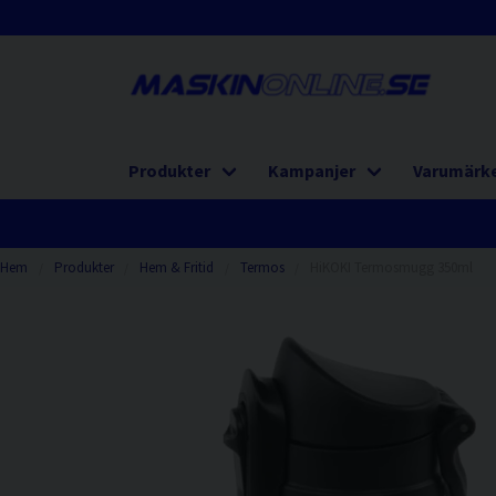
Produkter
Kampanjer
Varumärk
Hem
Produkter
Hem & Fritid
Termos
HiKOKI Termosmugg 350ml