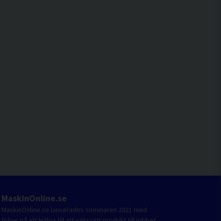
MaskinOnline.se
MaskinOnline.se lanserades sommaren 2021 med
fokus på att hjälpa till att välja rätt produkt till jobbet