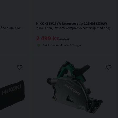
HiKOKI SV13YA Excenterslip 125MM (230W)
200W. Lätt och kompakt planslip för både plan- / och hörnslipning.
230W. Liten, lätt och kompakt excenterslip med hög slip-/putseffekt
2 499 kr
3 175 kr
Skickas normalt inom 1-3 dagar