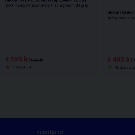
HiKOKI SV15YC Excenterslip 150MM (350W)
350W. Kompakt excenterslip med ergonomiskt grepp (Softgrip)
HiKOKI SB8V2 
1020W. Mycket kr
4 595 kr
3 495 kr
5 919 kr
4
Tillfälligt slut
Skickas norma
Kundtjänst