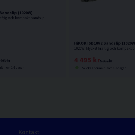
Bandslip (1020W)
aftig och kompakt bandslip
HiKOKI SB10V2 Bandslip (1020W
1020W. Mycket kraftig och kompakt b
4 495 kr
 582 kr
5 882 kr
lt inom 1-3 dagar
Skickas normalt inom 1-3 dagar
Kontakt