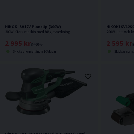
HiKOKI SV12V Planslip (300W)
HiKOKI SV12SG
300W. Stark maskin med hög avverkning
2 995 kr
2 595 kr
3 400 kr
3
Skickas normalt inom 1-3 dagar
Skickas norma