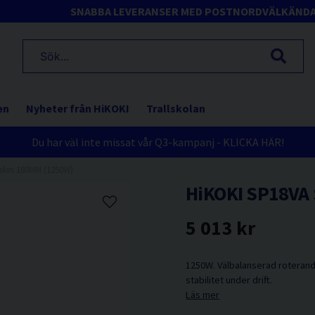
SNABBA LEVERANSER MED POSTNORD
VÄLKÄND
en
Nyheter från HiKOKI
Trallskolan
Du har väl inte missat vår Q3-kampanj - KLICKA HÄR!
skin 180MM (1250W)
HiKOKI SP18VA 
5 013 kr
1250W. Välbalanserad roterand
stabilitet under drift.
Läs mer