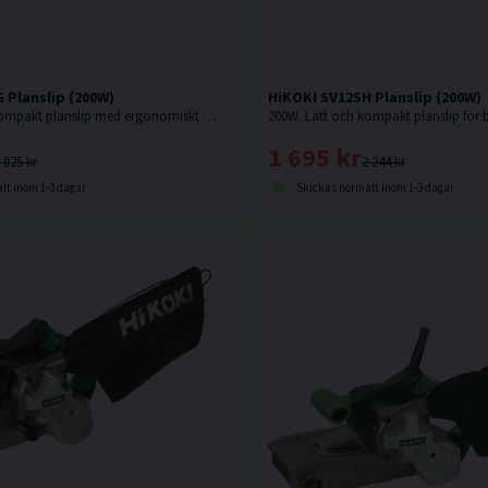
 Planslip (200W)
HiKOKI SV12SH Planslip (200W)
200W. Lätt och kompakt planslip med ergonomiskt gummibelagt enhandsgrepp.
1 695 kr
 025 kr
2 244 kr
lt inom 1-3 dagar
Skickas normalt inom 1-3 dagar