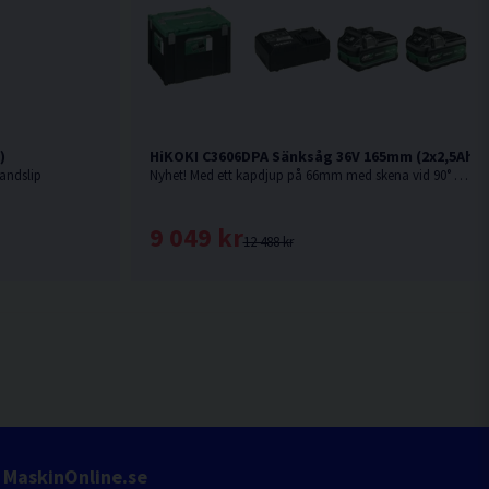
)
HiKOKI C3606DPA Sänksåg 36V 165mm (2x2,5Ah)
andslip
Nyhet! Med ett kapdjup på 66mm med skena vid 90° är denna sänksåg från HiKOKI Powertools väl värd en plats i maskinparken.
9 049 kr
12 488 kr
MaskinOnline.se