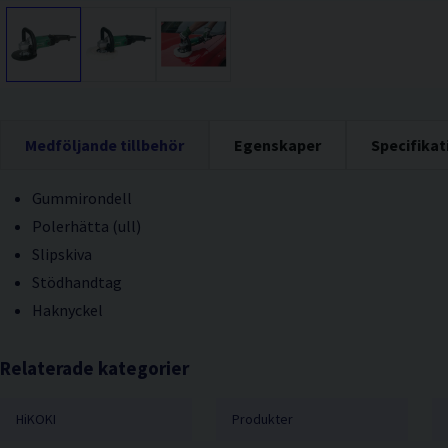
Medföljande tillbehör
Egenskaper
Specifikat
Gummirondell
Polerhätta (ull)
Slipskiva
Stödhandtag
Haknyckel
Relaterade kategorier
HiKOKI
Produkter