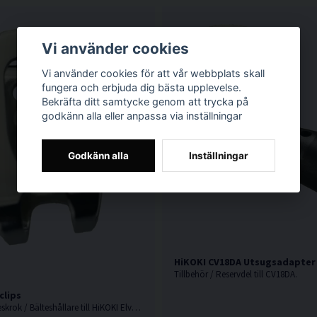
Vi använder cookies
Vi använder cookies för att vår webbplats skall
fungera och erbjuda dig bästa upplevelse.
Bekräfta ditt samtycke genom att trycka på
godkänn alla eller anpassa via inställningar
Godkänn alla
Inställningar
HiKOKI CV18DA Utsugsadapter
Tillbehör / Reservdel till CV18DA.
clips
Bältesclips / Bälteskrok / Bälteshållare till HiKOKI Elverktyg.