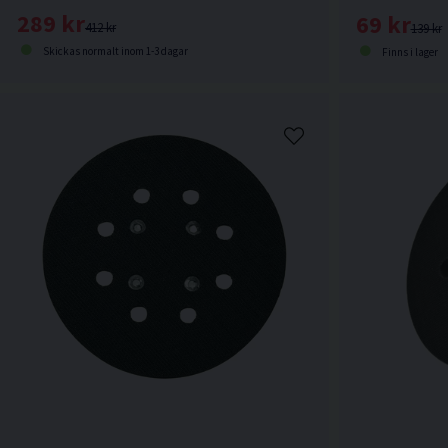
289 kr
69 kr
412 kr
139 kr
Skickas normalt inom 1-3 dagar
Finns i lager