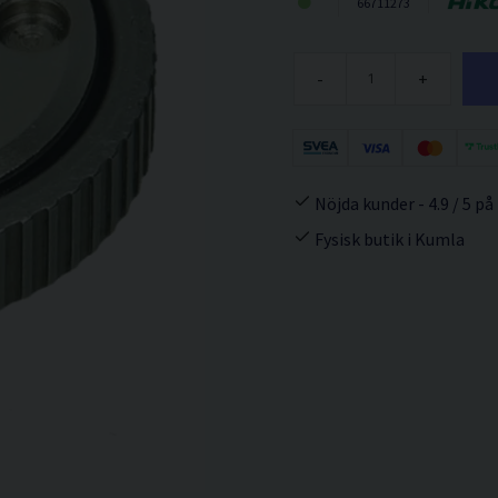
66711273
-
+
Nöjda kunder - 4.9 / 5 på
Fysisk butik i Kumla