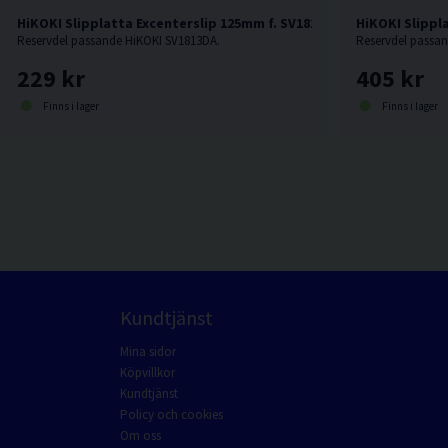
HiKOKI Slipplatta Excenterslip 125mm f. SV1813DA
HiKOKI Slippl
Reservdel passande HiKOKI SV1813DA.
Reservdel passan
229 kr
405 kr
Finns i lager
Finns i lager
Kundtjänst
Mina sidor
Köpvillkor
Kundtjänst
Policy och cookies
Om oss