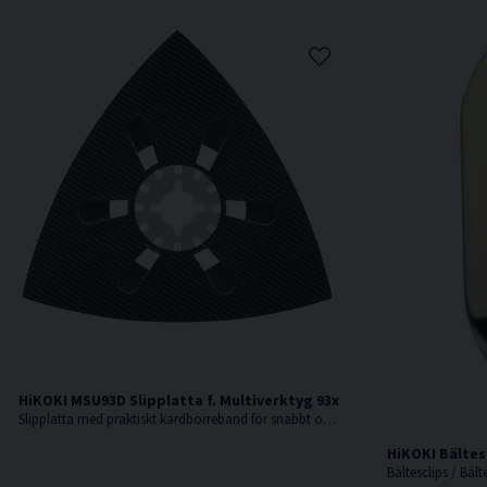
HiKOKI MSU93D Slipplatta f. Multiverktyg 93x93mm
Slipplatta med praktiskt kardborreband för snabbt och enkelt byte av slippapper
HiKOKI Bältes