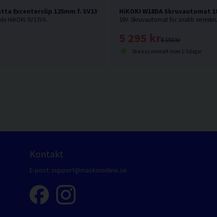
HiKOKI W18DA Skruvautomat 18
atta Excenterslip 125mm f. SV13YA
de HiKOKI SV13YA.
5 295 kr
8 150 kr
Skickas normalt inom 1-3 dagar
Kontakt
E-post:
support@maskinonline.se