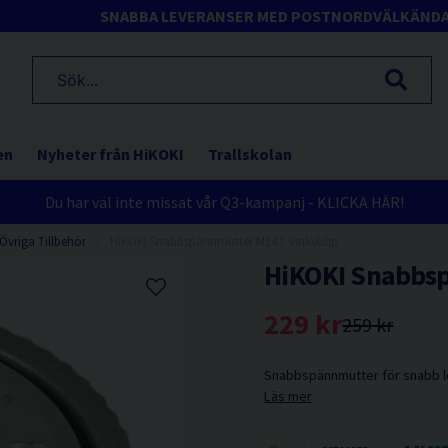
SNABBA LEVERANSER MED POSTNORD
VÄLKÄND
en
Nyheter från HiKOKI
Trallskolan
Du har väl inte missat vår Q3-kampanj - KLICKA HÄR!
Övriga Tillbehör
HiKOKI Snabbspännmutter M14 f. Vinkelslip
HiKOKI Snabbsp
229 kr
259 kr
Snabbspännmutter för snabb lo
Läs mer