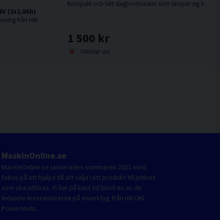
Kompakt och lätt slagborrmaskin som lämpar sig bäst som borrskruvdragare eller för borrning i tegel tack vare slagfunktionen. Levereras utan batteri, laddare och kartong men med manual.
V (2x2,0Ah)
18V. Skruvautomat för snabb serieskruvning från HiKOKI.
1 500 kr
Tillfälligt slut
MaskinOnline.se
MaskinOnline.se lanserades sommaren 2021 med
fokus på att hjälpa till att välja rätt produkt till jobbet
som ska utföras. Vi har på kort tid blivit en av de
ledande leverantörerna på elverktyg från HiKOKI
Powertools.