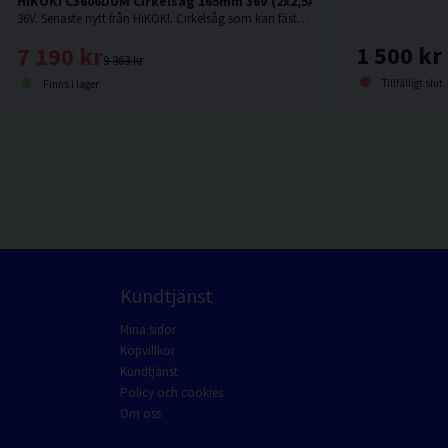
HiKOKI C3606DUM Cirkelsåg 165mm 36V (2x2,5Ah)
36V. Senaste nytt från HiKOKI. Cirkelsåg som kan fästas på skena.
1 500 kr
7 190 kr
9 363 kr
Tillfälligt slut
Finns i lager
Kundtjänst
Mina sidor
Köpvillkor
Kundtjänst
Policy och cookies
Om oss