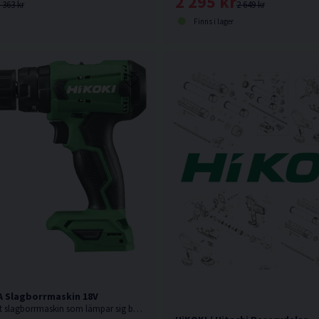
2 295 kr
 363 kr
2 649 kr
Finns i lager
A Slagborrmaskin 18V
Kompakt och lätt slagborrmaskin som lämpar sig bäst som borrskruvdragare eller för borrning i tegel tack vare slagfunktionen. Levereras utan batteri, laddare och kartong men med manual.