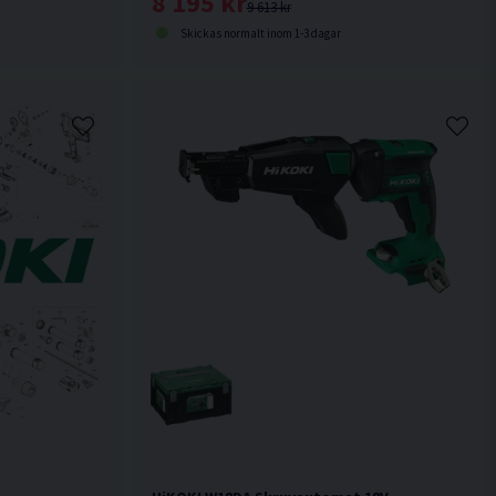
8 195 kr
9 613 kr
Skickas normalt inom 1-3 dagar