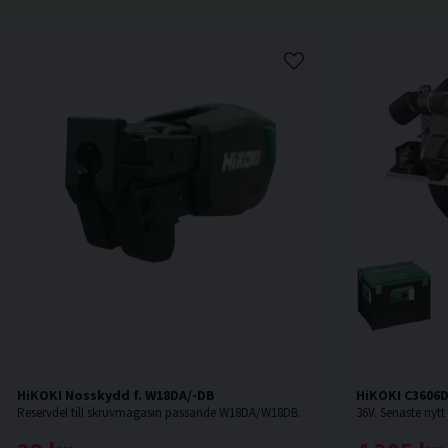
HiKOKI Nosskydd f. W18DA/-DB
HiKOKI C3606
Reservdel till skruvmagasin passande W18DA/W18DB.