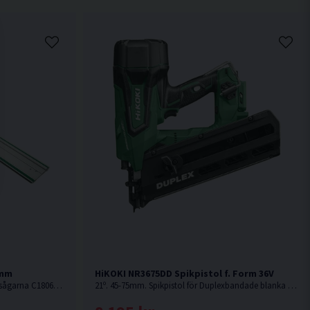
0mm
HiKOKI NR3675DD Spikpistol f. Form 36V
Styrskena från HiKOKI passande cirkelsågarna C1806DUM & C3606DUM. Samt sänksågen C3606DPA.
21º. 45-75mm. Spikpistol för Duplexbandade blanka dubbelhuvudspikar för formsättning, tillfällig infästning etc. Levereras utan batteri och laddare.