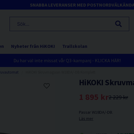
SNABBA LEVERANSER MED POSTNORD
VÄLKÄND
en
Nyheter från HiKOKI
Trallskolan
Du har väl inte missat vår Q3-kampanj - KLICKA HÄR!
ruvautomat
HiKOKI Skruvmagasin W18DA/-DB Komplett
HiKOKI Skruvm
1 895 kr
2 229 kr
Passar W18DA/-DB.
Läs mer