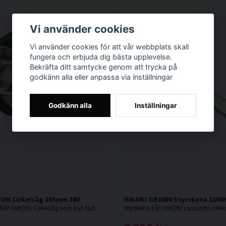
Vi använder cookies
Vi använder cookies för att vår webbplats skall
fungera och erbjuda dig bästa upplevelse.
Bekräfta ditt samtycke genom att trycka på
godkänn alla eller anpassa via inställningar
Godkänn alla
Inställningar
DUM Cirkelsåg 165mm 36V
HiKOKI GR1600 Styrskena 160
36V. Senaste nytt från HiKOKI. Cirkelsåg som kan fästas på skena. Levereras utan batteri och laddare.