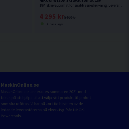
HiKOKI W18DA Skruvautomat 18V
18V. Skruvautomat för snabb serieskruvning. Levereras utan batteri & laddare.
4 295 kr
5 600 kr
Finns i lager
MaskinOnline.se
MaskinOnline.se lanserades sommaren 2021 med
fokus på att hjälpa till att välja rätt produkt till jobbet
som ska utföras. Vi har på kort tid blivit en av de
ledande leverantörerna på elverktyg från HiKOKI
Powertools.