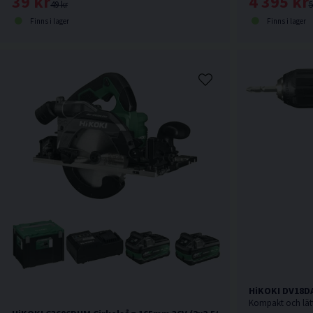
39 kr
4 395 kr
49 kr
5
Finns i lager
Finns i lager
HiKOKI DV18D