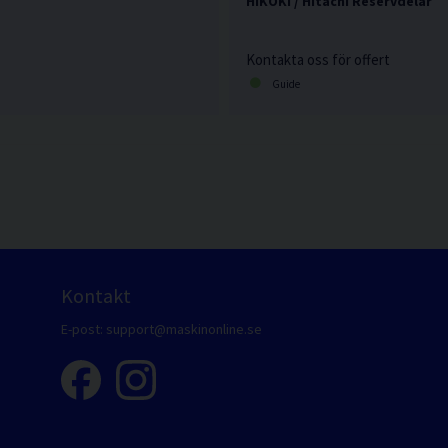
HiKOKI / Hitachi Reservdelar
Kontakta oss för offert
Guide
Kontakt
E-post:
support@maskinonline.se