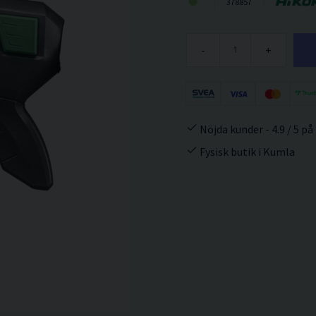
378857
-
+
Nöjda kunder - 4.9 / 5 på
Fysisk butik i Kumla