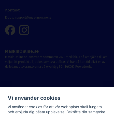
Kontakt
E-post:
support@maskinonline.se
MaskinOnline.se
MaskinOnline.se lanserades sommaren 2021 med fokus på att hjälpa till att
välja rätt produkt till jobbet som ska utföras. Vi har på kort tid blivit en av
de ledande leverantörerna på elverktyg från HiKOKI Powertools.
Vi använder cookies
Vi använder cookies för att vår webbplats skall fungera
och erbjuda dig bästa upplevelse. Bekräfta ditt samtycke