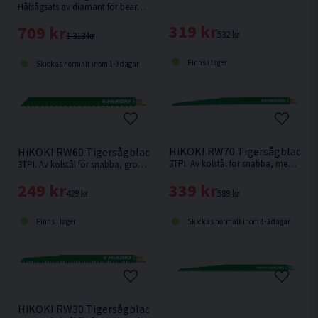
Hålsågsats av diamant för bearbetning av t.ex. sten, tegel och marmor
319 kr
709 kr
532 kr
1 313 kr
Finns i lager
Skickas normalt inom 1-3 dagar
HiKOKI RW70 Tigersågblad Tr
HiKOKI RW60 Tigersågblad Trä 225mm 5-pack
3TPI. Av kolstål för snabba, medelgrova till grova snitt i mjuka material som t.ex mjukt trä.
3TPI. Av kolstål för snabba, grova till medelgrova snitt i mjuka material som t.ex. mjukt trä.
339 kr
249 kr
589 kr
429 kr
Skickas normalt inom 1-3 dagar
Finns i lager
HiKOKI RW30 Tigersågblad Trä 240mm 5-pack