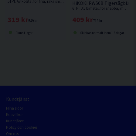
5TPI. Av kolstål för fina, raka snitt i mjuka material som t.ex mjukt trä.
HiKOKI RW50B Tigersågblad U
6TPI. Av bimetall för snabba, medelgrova till grova snitt i t.ex. hårt och mjukt trä, aluminium, plast och legeringar.
319 kr
409 kr
549 kr
719 kr
Finns i lager
Skickas normalt inom 1-3 dagar
Kundtjänst
Mina sidor
Köpvillkor
Kundtjänst
Policy och cookies
Om oss