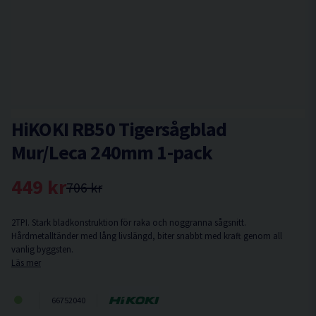
HiKOKI RB50 Tigersågblad
Mur/Leca 240mm 1-pack
449 kr
706 kr
2TPI. Stark bladkonstruktion för raka och noggranna sågsnitt.
Hårdmetalltänder med lång livslängd, biter snabbt med kraft genom all
vanlig byggsten.
Läs mer
66752040