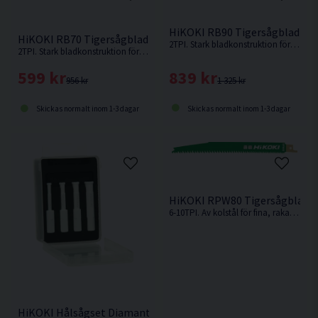
HiKOKI RB90 Tigersågblad Mu
HiKOKI RB70 Tigersågblad Mur/Leca 305mm 1-pack
2TPI. Stark bladkonstruktion för raka och noggranna sågsnitt. Hårdmetalltänder med lång livslängd, biter snabbt med kraft genom all vanlig byggsten.
2TPI. Stark bladkonstruktion för raka och noggranna sågsnitt. Hårdmetalltänder med lång livslängd, biter snabbt med kraft genom all vanlig byggsten.
839 kr
599 kr
1 325 kr
956 kr
Skickas normalt inom 1-3 dagar
Skickas normalt inom 1-3 dagar
HiKOKI RPW80 Tigersågblad 
6-10TPI. Av kolstål för fina, raka snitt i mjuka material som t.ex mjukt trä, kryssfanér etc.
HiKOKI Hålsågset Diamant 5-10mm 4 delar