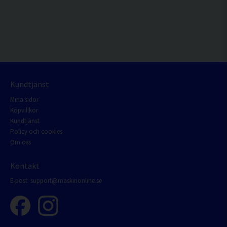
Kundtjänst
Mina sidor
Köpvillkor
Kundtjänst
Policy och cookies
Om oss
Kontakt
E-post:
support@maskinonline.se