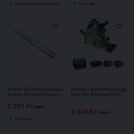
Skickas normalt inom 1-3 dagar
Finns i lager
HiKOKI GR1600 Styrskena 1600mm
HiKOKI C3606DPA Sänksåg 36V
Styrskena från HiKOKI passande cirkelsågarna C1806DUM & C3606DUM. Samt sänksågen C3606DPA.
Nyhet! Med ett kapdjup på 66mm med skena vid 90° är denna sänksåg från HiKOKI Powertools väl värd en plats i maskinparken.
2 295 kr
2 649 kr
9 049 kr
12 488 kr
Finns i lager