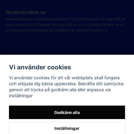
MaskinOnline.se
MaskinOnline.se lanserades sommaren 2021 med fokus på att hjälpa till att
välja rätt produkt till jobbet som ska utföras. Vi har på kort tid blivit en av
de ledande leverantörerna på elverktyg från HiKOKI Powertools.
Vi använder cookies
Vi använder cookies för att vår webbplats skall fungera
och erbjuda dig bästa upplevelse. Bekräfta ditt samtycke
genom att trycka på godkänn alla eller anpassa via
inställningar
Godkänn alla
Inställningar
Powered by Nyehandel AB