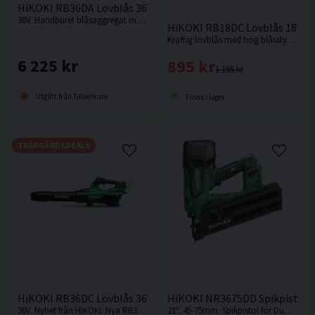
HiKOKI RB36DA Lövblås 36V
36V. Handburet blåsaggregat med hög blåskapacitet.
HiKOKI RB18DC Lövblås 18V
Kraftig lövblås med hög blåsstyrka från HiKOKI. Levereras utan batteri & laddare.
6 225 kr
895 kr
1 195 kr
Utgått från Tillverkare
Finns i lager
TRÄDGÅRDSDEALS
HiKOKI RB36DC Lövblås 36V
HiKOKI NR3675DD Spikpistol f
36V. Nyhet från HiKOKI. Nya RB36DC ersätter tidigare modellen RB36DA. Med en blåshastighet på imponerande 71,5 m/s klarar denna modell effektivt att hantera och blåsa bort stora mängder löv. Levereras utan batteri och laddare.
21º. 45-75mm. Spikpistol för Duplexbandade blanka dubbelhuvudspikar för formsättning, tillfällig infästning etc. Levereras utan batteri och laddare.