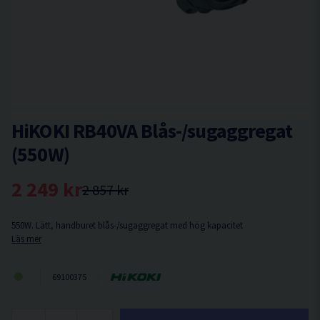
HiKOKI RB40VA Blås-/sugaggregat
(550W)
2 249 kr
2 857 kr
550W. Lätt, handburet blås-/sugaggregat med hög kapacitet
Läs mer
69100375