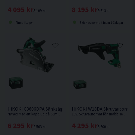
4 095 kr
8 195 kr
5 109 kr
9 613 kr
Finns i Lager
Skickas normalt inom 1-3 dagar
HiKOKI C3606DPA Sänksåg 36V 165mm
HiKOKI W18DA Skruvautomat 
Nyhet! Med ett kapdjup på 66mm med skena vid 90° är denna sänksåg från HiKOKI Powertools väl värd en plats i maskinparken. Levereras utan batteri & laddare.
18V. Skruvautomat för snabb serieskruvning. Levereras utan batteri & laddare.
6 295 kr
4 295 kr
8 563 kr
5 600 kr