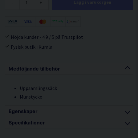
-
+
Lägg i varukorgen
Nöjda kunder - 4.9 / 5 på Trustpilot
Fysisk butik i Kumla
Medföljande tillbehör
Uppsamlingssäck
Munstycke
Egenskaper
Specifikationer
Lätt, handburet blås-/sugaggregat med hög
kapacitet
Effekt 550W