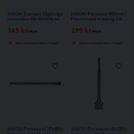
HiKOKI Diamant Sågklinga Betong 180mm
HiKOKI Pikmejsel 400mm SDS
Diamantskiva från HiKOKI för kapning av betong, lättbetong, betongplattor med mera.
Premiummejsel för betong, kakel, murverk och sten från HiKOKI.
369 kr
299 kr
549 kr
449 kr
Skickas normalt inom 1-3 dagar
Skickas normalt inom 1-3 dagar
HiKOKI Flatmejsel 27x400mm SDS-Max
HiKOKI Flatmejsel 40x250mm 