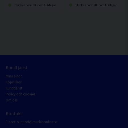
Skickas normalt inom 1-3 dagar
Skickas normalt inom 1-3 dagar
Kundtjänst
Mina sidor
Köpvillkor
Kundtjänst
Policy och cookies
Om oss
Kontakt
E-post:
support@maskinonline.se