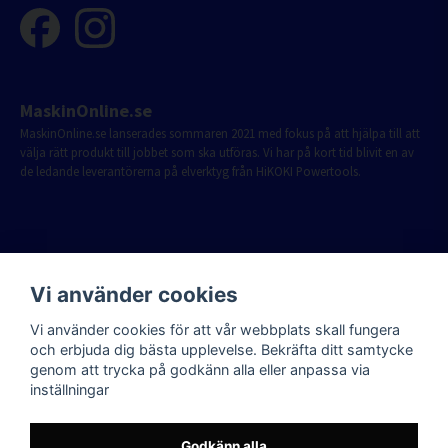
MaskinOnline.se
MaskinOnline.se lanserades sommaren 2021 med fokus på att hjälpa till att
välja rätt produkt till jobbet som ska utföras. Vi har på kort tid blivit en av
de ledande leverantörerna på elverktyg från HiKOKI Powertools.
Vi använder cookies
Vi använder cookies för att vår webbplats skall fungera
och erbjuda dig bästa upplevelse. Bekräfta ditt samtycke
genom att trycka på godkänn alla eller anpassa via
inställningar
Godkänn alla