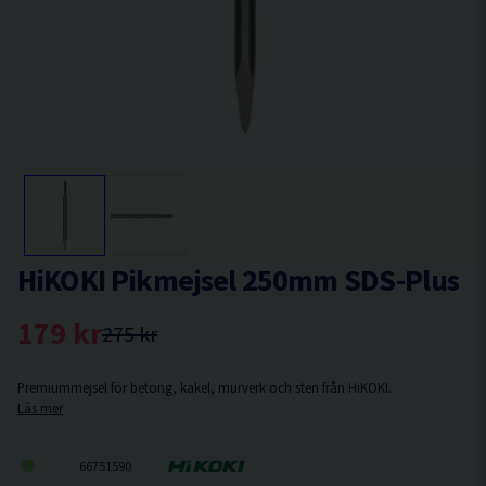
HiKOKI Pikmejsel 250mm SDS-Plus
179 kr
275 kr
Premiummejsel för betong, kakel, murverk och sten från HiKOKI.
Läs mer
66751590