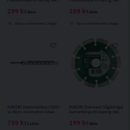
Premiummejsel för betong, kakel, murverk och sten från HiKOKI.
Premiummejsel för betong, kakel, murverk och sten från HiKOKI.
299 kr
289 kr
450 kr
419 kr
Skickas normalt inom 1-3 dagar
Skickas normalt inom 1-3 dagar
HiKOKI Hammarborr SDS+ 4 Skär 200/250mm 22-28mm
HiKOKI Diamant Sågklinga B
22-28mm. Hammarborr 4 Skär. SDS Plus-fäste. Arbetslängd 200mm. Totallängd 250mm.
Diamantklinga för kapning i Betong.
739 kr
199 kr
1 175 kr
359 kr