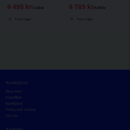
6 495 kr
8 785 kr
7 120 kr
9 195 kr
Finns i lager
Finns i lager
Kundtjänst
Mina sidor
Köpvillkor
Kundtjänst
Policy och cookies
Om oss
Kontakt