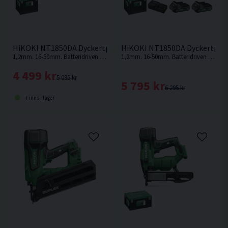
HiKOKI NT1850DA Dyckertpistol 18V
HiKOKI NT1850DA Dyckertpisto
1,2mm. 16-50mm. Batteridriven dyckertpistol med lägst vikt i klassen! Väger endast 2,4kg med ett 2,0ah batteri. Levereras utan batteri och laddare.
1,2mm. 16-50mm. Batteridriven dyckertpistol med lägst vikt i klassen! Endast 2,4kg med ett 2,0ah batteri.
4 499 kr
5 095 kr
5 795 kr
6 295 kr
Finns i lager