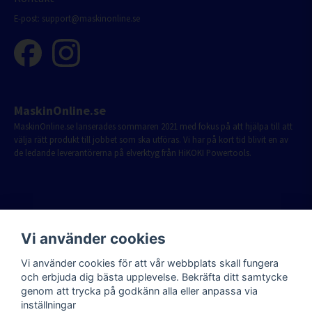
E-post:
support@maskinonline.se
MaskinOnline.se
MaskinOnline.se lanserades sommaren 2021 med fokus på att hjälpa till att
välja rätt produkt till jobbet som ska utföras. Vi har på kort tid blivit en av
de ledande leverantörerna på elverktyg från HiKOKI Powertools.
Vi använder cookies
Vi använder cookies för att vår webbplats skall fungera
och erbjuda dig bästa upplevelse. Bekräfta ditt samtycke
genom att trycka på godkänn alla eller anpassa via
inställningar