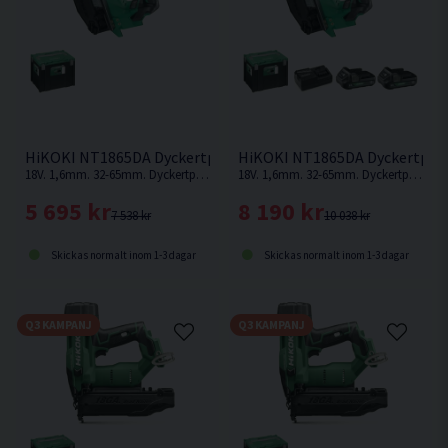
Enkelt underhåll, kräver ingen schematisk
rengöring.
Praktisk, vändbar bälteskrok och LED-ljus.
Lämplig spik: plastbandad, helt huvud, 21°.
Kan användas med både 18V- och MULTI VOLT-
batteri.
HiKOKI NT1865DA Dyckertpistol 18V
HiKOKI NT1865DA Dyckertpisto
18V. 1,6mm. 32-65mm. Dyckertpistol utan behov av kompressor, slang eller gas. Levereras utan batteri och laddare.
18V. 1,6mm. 32-65mm. Dyckertpistol utan behov av kompressor, slang eller gas.
5 695 kr
8 190 kr
7 538 kr
10 038 kr
Skickas normalt inom 1-3 dagar
Skickas normalt inom 1-3 dagar
Q3 KAMPANJ
Q3 KAMPANJ