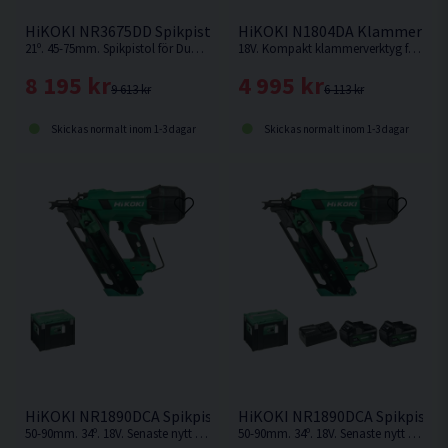
HiKOKI NR3675DD Spikpistol f. Form 36V
HiKOKI N1804DA Klammerpist
21º. 45-75mm. Spikpistol för Duplexbandade blanka dubbelhuvudspikar för formsättning, tillfällig infästning etc. Levereras utan batteri och laddare.
18V. Kompakt klammerverktyg från HiKOKI som klarar klammer från 15-40mm. Levereras utan batteri och laddare.
8 195 kr
4 995 kr
9 613 kr
6 113 kr
Skickas normalt inom 1-3 dagar
Skickas normalt inom 1-3 dagar
HiKOKI NR1890DCA Spikpistol 18V 50-90mm
HiKOKI NR1890DCA Spikpistol
50-90mm. 34º. 18V. Senaste nytt inom spikning från HiKOKI. Spikpistol för professionell användning, utan behov av kompressor, slang eller gas. Levereras utan batteri & laddare.
50-90mm. 34º. 18V. Senaste nytt inom spikning från HiKOKI. Spikpistol för professionell användning, utan behov av kompressor, slang eller gas.