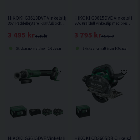
HiKOKI G3613DVF Vinkelslip 125mm 36V
HiKOKI G3615DVE Vinkelslip 
36V. Paddelbrytare. Kraftfull och effektiv vinkelslip med variabelt varvtal. Förbättrad konstruktion med bättre hållbarhet mot damm och fukt. Levereras utan batteri & laddare.
36V. Kraftfull vinkelslip med prestanda som en nätdriven, maximal utefffekt 1.500W.
3 495 kr
3 795 kr
4 219 kr
4 575 kr
Skickas normalt inom 1-3 dagar
Skickas normalt inom 1-3 dagar
HiKOKI G3615DVE Vinkelslip 150mm 36V (2x2,5Ah)
HiKOKI CD3605DB Cirkelsåg M