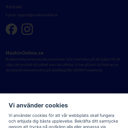
Kontakt
E-post:
support@maskinonline.se
MaskinOnline.se
MaskinOnline.se lanserades sommaren 2021 med fokus på att hjälpa till att
välja rätt produkt till jobbet som ska utföras. Vi har på kort tid blivit en av
de ledande leverantörerna på elverktyg från HiKOKI Powertools.
Vi använder cookies
Vi använder cookies för att vår webbplats skall fungera
och erbjuda dig bästa upplevelse. Bekräfta ditt samtycke
genom att trycka på godkänn alla eller anpassa via