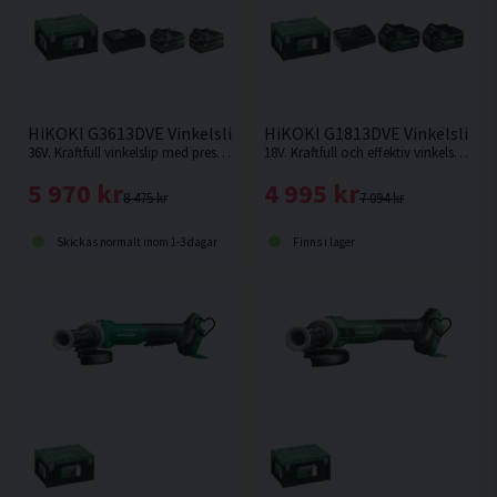
HiKOKI G3613DVE Vinkelslip 125mm 36V (2x2,5Ah)
HiKOKI G1813DVE Vinkelslip 1
36V. Kraftfull vinkelslip med prestanda som en nätdriven, maximal uteffekt 1.500W. Förbättrad konstruktion med bättre hållbarhet mot damm och fukt.
18V. Kraftfull och effektiv vinkelslip med variabelt varvtal. Förbättrad konstruktion med bättre hållbarhet mot damm och fukt.
5 970 kr
4 995 kr
8 475 kr
7 094 kr
Skickas normalt inom 1-3 dagar
Finns i lager