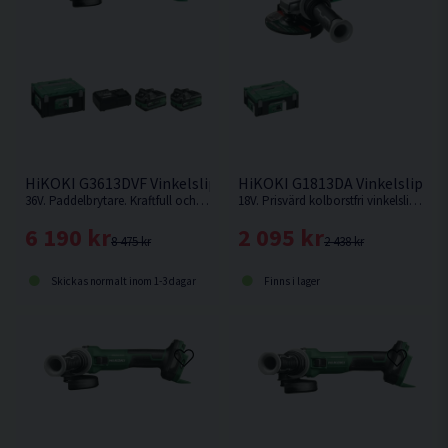
Dimension (L x B x H) 389x141x133 mm
Ljudtrycksosäkerhet K dB(A) 3
Vibrationsosäkerhet K m/s² 1,5
HiKOKI G3613DVF Vinkelslip 125mm 36V (2x2,5Ah)
HiKOKI G1813DA Vinkelslip 1
36V. Paddelbrytare. Kraftfull och effektiv vinkelslip med variabelt varvtal. Förbättrad konstruktion med bättre hållbarhet mot damm och fukt.
18V. Prisvärd kolborstfri vinkelslip på 125mm från HiKOKI. Levereras utan batteri & laddare.
6 190 kr
2 095 kr
8 475 kr
2 438 kr
Skickas normalt inom 1-3 dagar
Finns i lager