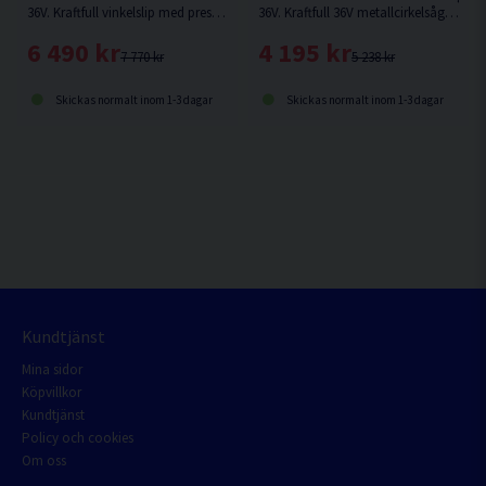
36V. Kraftfull vinkelslip med prestanda som en nätdriven, maximal utefffekt 1.500W.
36V. Kraftfull 36V metallcirkelsåg med kolborstfri motor med varvtal anpassat för kapning i metall. Levereras utan laddare och batterier.
6 490 kr
4 195 kr
7 770 kr
5 238 kr
Skickas normalt inom 1-3 dagar
Skickas normalt inom 1-3 dagar
Kundtjänst
Mina sidor
Köpvillkor
Kundtjänst
Policy och cookies
Om oss