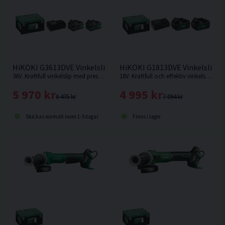
HiKOKI G3613DVE Vinkelslip 125mm 36V (2x2,5Ah)
HiKOKI G1813DVE Vinkelslip 1
36V. Kraftfull vinkelslip med prestanda som en nätdriven, maximal uteffekt 1.500W. Förbättrad konstruktion med bättre hållbarhet mot damm och fukt.
18V. Kraftfull och effektiv vinkelslip med variabelt varvtal. Förbättrad konstruktion med bättre hållbarhet mot damm och fukt.
5 970 kr
4 995 kr
8 475 kr
7 094 kr
Skickas normalt inom 1-3 dagar
Finns i lager