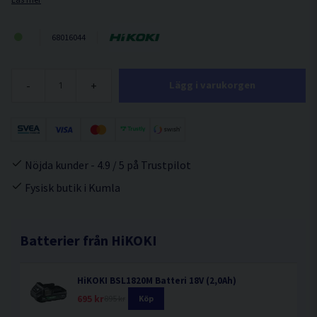
68016044
-
+
Lägg i varukorgen
Nöjda kunder - 4.9 / 5 på Trustpilot
Fysisk butik i Kumla
Batterier från HiKOKI
HiKOKI BSL1820M Batteri 18V (2,0Ah)
695 kr
895 kr
Köp