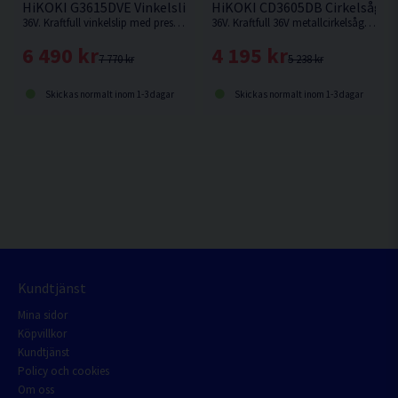
HiKOKI G3615DVE Vinkelslip 150mm 36V (2x2,5Ah)
HiKOKI CD3605DB Cirkelsåg M
36V. Kraftfull vinkelslip med prestanda som en nätdriven, maximal utefffekt 1.500W.
36V. Kraftfull 36V metallcirkelsåg med kolborstfri motor med varvtal anpassat för kapning i metall. Levereras utan laddare och batterier.
6 490 kr
4 195 kr
7 770 kr
5 238 kr
Skickas normalt inom 1-3 dagar
Skickas normalt inom 1-3 dagar
Kundtjänst
Mina sidor
Köpvillkor
Kundtjänst
Policy och cookies
Om oss