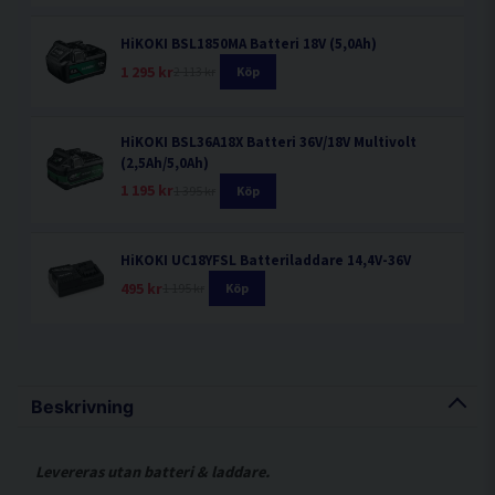
HiKOKI BSL1850MA Batteri 18V (5,0Ah)
1 295 kr
2 113 kr
Köp
HiKOKI BSL36A18X Batteri 36V/18V Multivolt
(2,5Ah/5,0Ah)
1 195 kr
1 395 kr
Köp
HiKOKI UC18YFSL Batteriladdare 14,4V-36V
495 kr
1 195 kr
Köp
Beskrivning
Levereras utan batteri & laddare.