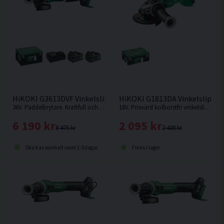
Dimension (L x B x H) 389x141x133 mm
Ljudtrycksosäkerhet K dB(A) 3
Vibrationsosäkerhet K m/s² 1,5
HiKOKI G3613DVF Vinkelslip 125mm 36V (2x2,5Ah)
HiKOKI G1813DA Vinkelslip 1
36V. Paddelbrytare. Kraftfull och effektiv vinkelslip med variabelt varvtal. Förbättrad konstruktion med bättre hållbarhet mot damm och fukt.
18V. Prisvärd kolborstfri vinkelslip på 125mm från HiKOKI. Levereras utan batteri & laddare.
6 190 kr
2 095 kr
8 475 kr
2 438 kr
Skickas normalt inom 1-3 dagar
Finns i lager