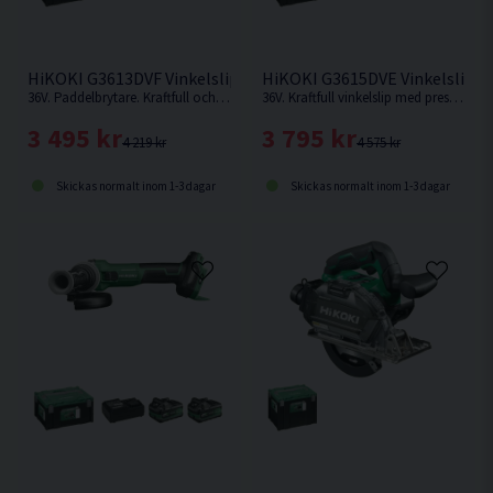
HiKOKI G3613DVF Vinkelslip 125mm 36V
HiKOKI G3615DVE Vinkelslip 
36V. Paddelbrytare. Kraftfull och effektiv vinkelslip med variabelt varvtal. Förbättrad konstruktion med bättre hållbarhet mot damm och fukt. Levereras utan batteri & laddare.
36V. Kraftfull vinkelslip med prestanda som en nätdriven, maximal utefffekt 1.500W.
3 495 kr
3 795 kr
4 219 kr
4 575 kr
Skickas normalt inom 1-3 dagar
Skickas normalt inom 1-3 dagar