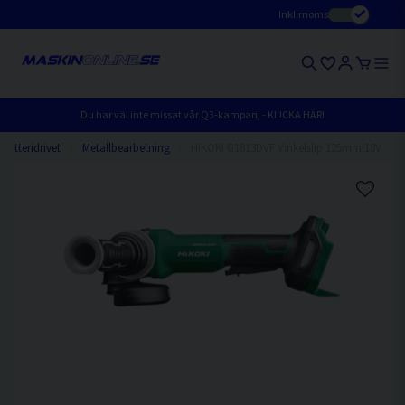
Inkl.moms
Du har väl inte missat vår Q3-kampanj - KLICKA HÄR!
Batteridrivet
Metallbearbetning
HiKOKI G1813DVF Vinkelslip 125mm 18V