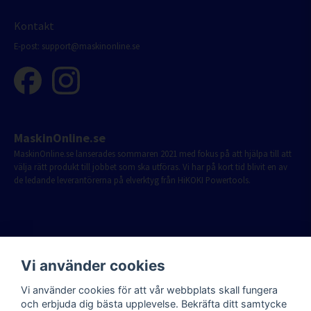
Kontakt
E-post:
support@maskinonline.se
MaskinOnline.se
MaskinOnline.se lanserades sommaren 2021 med fokus på att hjälpa till att
välja rätt produkt till jobbet som ska utföras. Vi har på kort tid blivit en av
de ledande leverantörerna på elverktyg från HiKOKI Powertools.
Vi använder cookies
Vi använder cookies för att vår webbplats skall fungera
och erbjuda dig bästa upplevelse. Bekräfta ditt samtycke