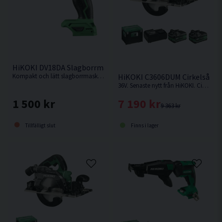
HiKOKI DV18DA Slagborrmaskin 18V
Kompakt och lätt slagborrmaskin som lämpar sig bäst som borrskruvdragare eller för borrning i tegel tack vare slagfunktionen. Levereras utan batteri, laddare och kartong men med manual.
HiKOKI C3606DUM Cirkelsåg 1
36V. Senaste nytt från HiKOKI. Cirkelsåg som kan fästas på skena.
1 500 kr
7 190 kr
9 363 kr
Tillfälligt slut
Finns i lager