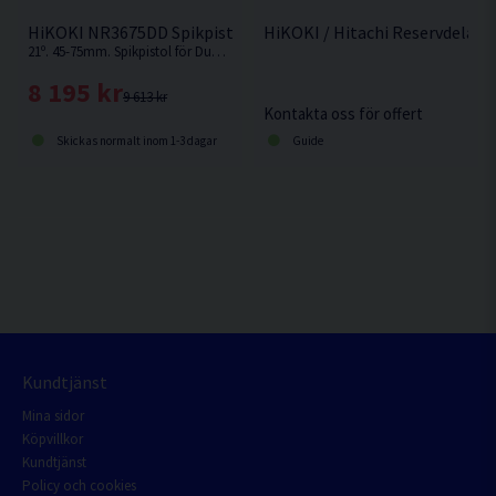
HiKOKI NR3675DD Spikpistol f. Form 36V
HiKOKI / Hitachi Reservdelar
21º. 45-75mm. Spikpistol för Duplexbandade blanka dubbelhuvudspikar för formsättning, tillfällig infästning etc. Levereras utan batteri och laddare.
8 195 kr
9 613 kr
Kontakta oss för offert
Skickas normalt inom 1-3 dagar
Guide
Kundtjänst
Mina sidor
Köpvillkor
Kundtjänst
Policy och cookies