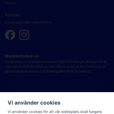
Om oss
Kontakt
E-post:
support@maskinonline.se
MaskinOnline.se
MaskinOnline.se lanserades sommaren 2021 med fokus på att hjälpa till att
välja rätt produkt till jobbet som ska utföras. Vi har på kort tid blivit en av
de ledande leverantörerna på elverktyg från HiKOKI Powertools.
Vi använder cookies
Vi använder cookies för att vår webbplats skall fungera