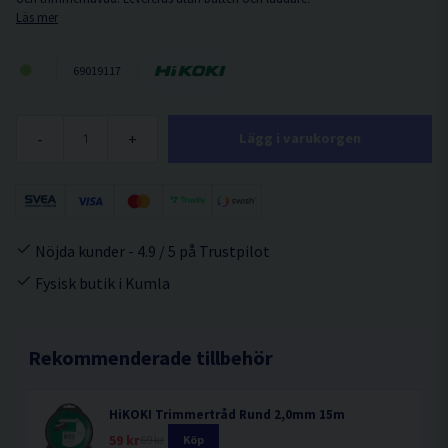
Läs mer
69019117
-
+
Lägg i varukorgen
Nöjda kunder - 4.9 / 5 på Trustpilot
Fysisk butik i Kumla
Rekommenderade tillbehör
HiKOKI Trimmertråd Rund 2,0mm 15m
59 kr
69 kr
Köp