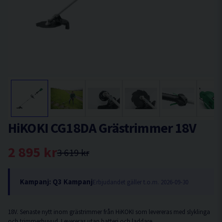
HiKOKI CG18DA Grästrimmer 18V
2 895 kr
3 619 kr
Kampanj: Q3 Kampanj
Erbjudandet gäller t.o.m. 2026-09-30
18V. Senaste nytt inom grästrimmer från HiKOKI som levereras med slyklinga
och trimmerhuvud. Levereras utan batteri och laddare.