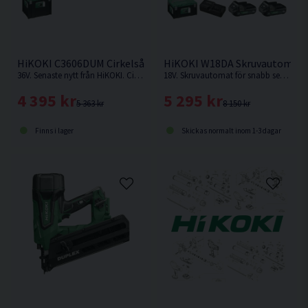
HiKOKI C3606DUM Cirkelsåg 165mm 36V
HiKOKI W18DA Skruvautomat 1
36V. Senaste nytt från HiKOKI. Cirkelsåg som kan fästas på skena. Levereras utan batteri och laddare.
18V. Skruvautomat för snabb serieskruvning från HiKOKI.
4 395 kr
5 295 kr
5 363 kr
8 150 kr
Finns i lager
Skickas normalt inom 1-3 dagar