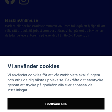
MaskinOnline.se
MaskinOnline.se lanserades sommaren 2021 med fokus på att hjälpa till att
välja rätt produkt till jobbet som ska utföras. Vi har på kort tid blivit en av
de ledande leverantörerna på elverktyg från HiKOKI Powertools.
Vi använder cookies
Vi använder cookies för att vår webbplats skall fungera
och erbjuda dig bästa upplevelse. Bekräfta ditt samtycke
genom att trycka på godkänn alla eller anpassa via
inställningar
Godkänn alla