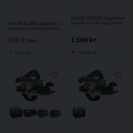
HiKOKI DV18DA Slagborrmaski
Kompakt och lätt slagborrmaskin som lämpar sig bäst som borrskruvdragare eller för borrning i tegel tack vare slagfunktionen. Levereras utan batteri, laddare och kartong men med manual.
HiKOKI AL18DA Adapter f. Lube-Shuttle® Patron
Adapter för Lube-Shuttle patroner passande fettspruta AL18DA.
1 500 kr
589 kr
669 kr
Tillfälligt slut
Finns i lager