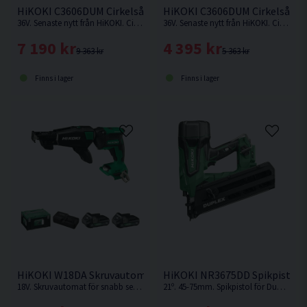
HiKOKI C3606DUM Cirkelsåg 165mm 36V (2x2,5Ah)
HiKOKI C3606DUM Cirkelsåg 
36V. Senaste nytt från HiKOKI. Cirkelsåg som kan fästas på skena.
36V. Senaste nytt från HiKOKI. Cirkelsåg som kan fästas på skena. Levereras utan batteri och laddare.
7 190 kr
4 395 kr
9 363 kr
5 363 kr
Finns i lager
Finns i lager
HiKOKI W18DA Skruvautomat 18V (2x2,0Ah)
HiKOKI NR3675DD Spikpistol f
18V. Skruvautomat för snabb serieskruvning från HiKOKI.
21º. 45-75mm. Spikpistol för Duplexbandade blanka dubbelhuvudspikar för formsättning, tillfällig infästning etc. Levereras utan batteri och laddare.