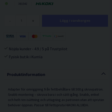
381542
-
+
Lägg i varukorgen
Nöjda kunder - 4.9 / 5 på Trustpilot
Fysisk butik i Kumla
Produktinformation
Adapter för omriggning från fettbehållare till 500 g skruvpatron.
Snabb montering – skruva bara i och sätt igång. Snabb, enkel
och helt ren isättning och uttagning av patronen utan att sprutan
behöver öppnas. Passar till fettspruta HiKOKI AL18DA.