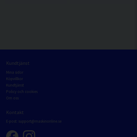
Kundtjänst
Mina sidor
Köpvillkor
Kundtjänst
Policy och cookies
Om oss
Kontakt
E-post:
support@maskinonline.se