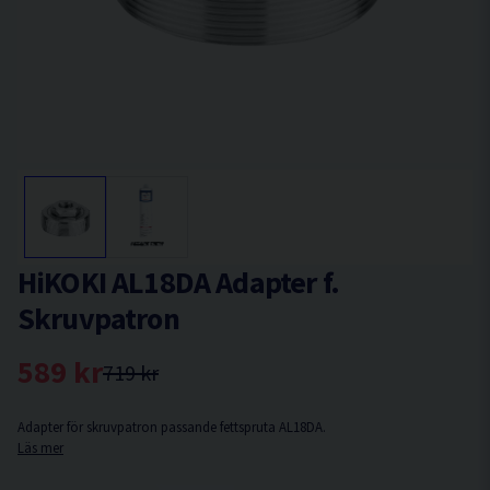
HiKOKI AL18DA Adapter f.
Skruvpatron
589 kr
719 kr
Adapter för skruvpatron passande fettspruta AL18DA.
Läs mer