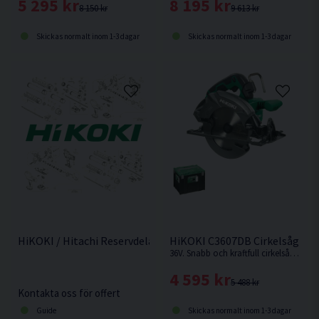
5 295 kr
8 195 kr
8 150 kr
9 613 kr
Skickas normalt inom 1-3 dagar
Skickas normalt inom 1-3 dagar
HiKOKI / Hitachi Reservdelar
HiKOKI C3607DB Cirkelsåg 19
36V. Snabb och kraftfull cirkelsåg för tuffa jobb, såsom kapning och klyvning, även av tryckimpregnerat virke. Levereras utan batteri och laddare.
4 595 kr
5 488 kr
Kontakta oss för offert
Guide
Skickas normalt inom 1-3 dagar