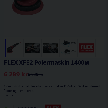
FLEX XFE2 Polermaskin 1400w
6 289 kr
6 620 kr
150mm stödrondell. Justerbart varvtal mellan 1350-4350. Oscillerande med
frirotering. 15mm orbit.
Läs mer