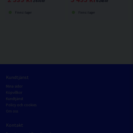
2 670 kr
6 245 kr
Finns i lager
Finns i lager
Kundtjänst
Mina sidor
Köpvillkor
Kundtjänst
Policy och cookies
Om oss
Kontakt