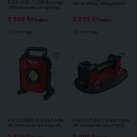
FLEX LD18-7 125R Betongslip 125mm (1800W)
18V. 2st verktyg. Verktygspaket från FLEX med Skruvdragare och ett Multiverktyg
1800W. Kompakt betongslipmaskin från FLEX med svängbart kantsegment och kraftfull 1800W motor
3 895 kr
9 969 kr
4 095 kr
10 495 kr
Finns i lager
Finns i lager
FLEX CL5000 10.8/18.0 Arbetslampa 18V
FLEX VLP18.0 C Grabo Vakuumly
18V. Batteridriven LED-lampa på 5000 lumen från FLEX.
18V. Batteridriven vakuumlyft från FLEX med en hållkraft på upp till 130 kg för enklare hantering av material och föremål
2 539 kr
5 495 kr