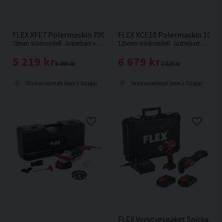
FLEX XFE7 Polermaskin 700W
FLEX XCE10 Polermaskin 1010
75mm stödrondell. Justerbart varvtal mellan 3600-10800. Oscillerande med frirotering. 12mm orbit.
125mm stödrondell. Justerbart varvtal mellan 2900-8600. Oscillerande med styrd rotation. 8mm orbit.
5 219 kr
6 679 kr
5 495 kr
7 025 kr
Skickas normalt inom 1-3 dagar
Skickas normalt inom 1-3 dagar
FLEX Verktygspaket Snickare 1