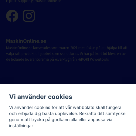
E-post:
support@maskinonline.se
MaskinOnline.se
MaskinOnline.se lanserades sommaren 2021 med fokus på att hjälpa till att
välja rätt produkt till jobbet som ska utföras. Vi har på kort tid blivit en av
de ledande leverantörerna på elverktyg från HiKOKI Powertools.
Vi använder cookies
Vi använder cookies för att vår webbplats skall fungera
och erbjuda dig bästa upplevelse. Bekräfta ditt samtycke
genom att trycka på godkänn alla eller anpassa via
inställningar