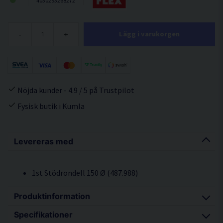
4030293268272
-
+
Lägg i varukorgen
Nöjda kunder - 4.9 / 5 på Trustpilot
Fysisk butik i Kumla
Levereras med
1st Stödrondell 150 Ø (
487.988)
Produktinformation
Specifikationer
Ny generation borstlösa motorer med hög