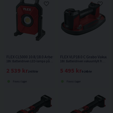
FLEX CL5000 10.8/18.0 Arbetslampa 18V
FLEX VLP18.0 C Grabo Vakuumly
18V. Batteridriven LED-lampa på 5000 lumen från FLEX.
18V. Batteridriven vakuumlyft från FLEX med en hållkraft på upp till 130 kg för enklare hantering av material och föremål
2 539 kr
5 495 kr
2 670 kr
6 245 kr
Finns i lager
Finns i lager