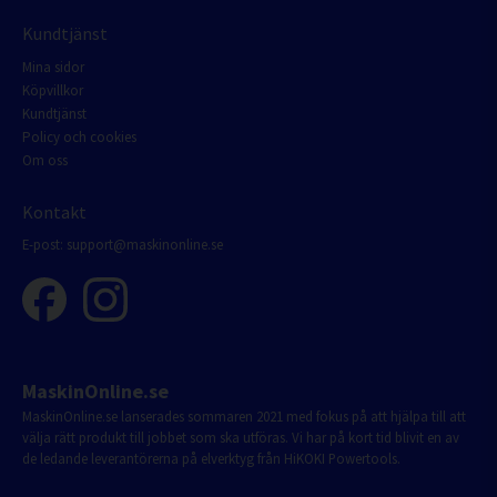
Kundtjänst
Mina sidor
Köpvillkor
Kundtjänst
Policy och cookies
Om oss
Kontakt
E-post:
support@maskinonline.se
MaskinOnline.se
MaskinOnline.se lanserades sommaren 2021 med fokus på att hjälpa till att
välja rätt produkt till jobbet som ska utföras. Vi har på kort tid blivit en av
de ledande leverantörerna på elverktyg från HiKOKI Powertools.