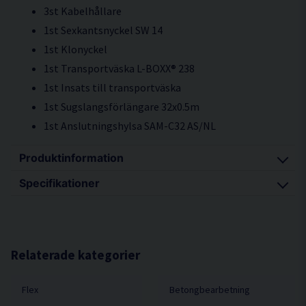
3st Kabelhållare
1st Sexkantsnyckel SW 14
1st Klonyckel
1st Transportväska L-BOXX® 238
1st Insats till transportväska
1st Sugslangsförlängare 32x0.5m
1st Anslutningshylsa SAM-C32 AS/NL
Produktinformation
Specifikationer
Mikroprocessorkontroll med mjukstart,
återstartsskydd vid elavbrott,
Upptagen effekt 1600 Watt
temperaturövervakning, överbelastningsskydd
Avgiven effekt 950 Watt
Kraftfull 1600 W högpresterande motor
Tomgångsvarvtal 7800 /min
Relaterade kategorier
Effektivt dammutsug som skyddar mot aggressivt
Vikt 3,1 kg
damm och håller betongspåren öppna vilket
Flex
Betongbearbetning
Verktygsaxel M 14
minskar slipskålsförbrukningen