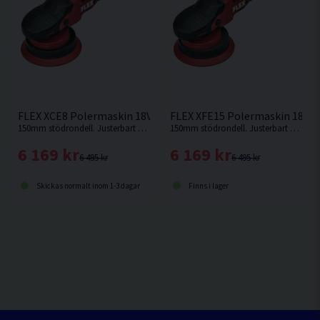
FLEX XCE8 Polermaskin 18V
FLEX XFE15 Polermaskin 18V
150mm stödrondell. Justerbart varvtal mellan 2700-8700. Oscillerande med styrt rörelsemönster. 8mm orbit.
150mm stödrondell. Justerbart varvtal mellan 2700-8700. Oscillerande med frirotering. 15mm orbit.
6 169 kr
6 169 kr
6 495 kr
6 495 kr
Skickas normalt inom 1-3 dagar
Finns i lager