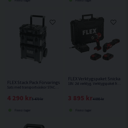
Finns i lager
Finns i lager
FLEX Verktygspaket Snickare 1
FLEX Stack Pack Förvaringsvagn 3-delar
18V. 2st verktyg. Verktygspaket från FLEX med Skruvdragare och ett Multiverktyg
Sats med transportväskor STACK PACK som är IP65-klassad från FLEX med 3 delar.
3 895 kr
4 290 kr
4 095 kr
5 470 kr
Finns i lager
Finns i lager