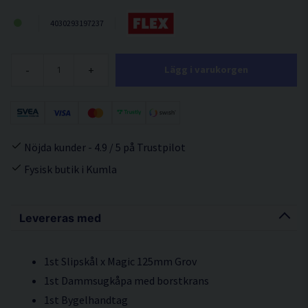
4030293197237
-
+
Lägg i varukorgen
Nöjda kunder - 4.9 / 5 på Trustpilot
Fysisk butik i Kumla
Levereras med
1st Slipskål x Magic 125mm Grov
1st Dammsugkåpa med borstkrans
1st Bygelhandtag