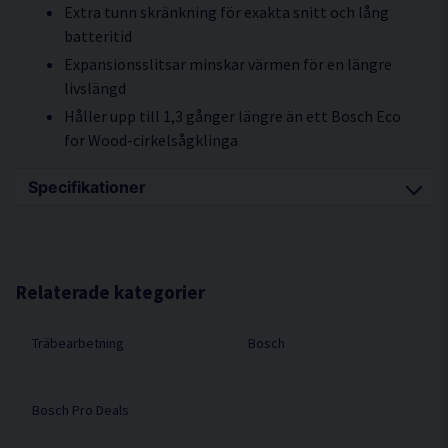
Extra tunn skränkning för exakta snitt och lång
batteritid
Expansionsslitsar minskar värmen för en längre
livslängd
Håller upp till 1,3 gånger längre än ett Bosch Eco
for Wood-cirkelsågklinga
Specifikationer
Ytter-Ø mm 190
Klinghåls-Ø mm 30
Klingbredd (b1) mm 1.6
Relaterade kategorier
Klingbredd (b1) mm / stamklingbredd (b2) mm
1,6/1,1
Träbearbetning
Bosch
Tandantal 24
Tandform ATB
Bosch Pro Deals
Max. rotationshastighet (varv/min.) 7900