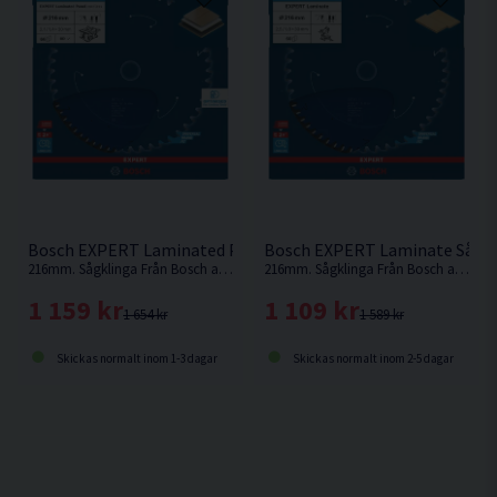
Bosch EXPERT Laminated Panel Sågklinga 216x2,1/1,4x30mm
Bosch EXPERT Laminate Sågkl
216mm. Sågklinga Från Bosch anpassad för sågning av laminerad panel
216mm. Sågklinga Från Bosch anpassad för sågning av laminat
1 159 kr
1 109 kr
1 654 kr
1 589 kr
Skickas normalt inom 1-3 dagar
Skickas normalt inom 2-5 dagar