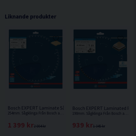
Sågresultat 2
Spånvinkel ° α 25
Liknande produkter
Frivinkel ° β 10
Bosch EXPERT Laminate Sågklinga 254x2,5/1,8x30mm 84T
Bosch EXPERT Laminated Pane
254mm. Sågklinga Från Bosch anpassad för sågning av laminat
190mm. Sågklinga Från Bosch anpassad för sågning av laminerad panel
1 399 kr
939 kr
2 004 kr
1 345 kr