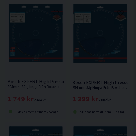
Bosch EXPERT High Pressure Laminate Sågklinga 305x3,2/2
Bosch EXPERT High Pressure 
305mm. Sågklinga Från Bosch anpassad för sågning av högtryckslaminat
254mm. Sågklinga Från Bosch anpassad för sågning av högtryckslaminat
1 749 kr
1 399 kr
2 494 kr
2 002 kr
Skickas normalt inom 2-5 dagar
Skickas normalt inom 1-3 dagar