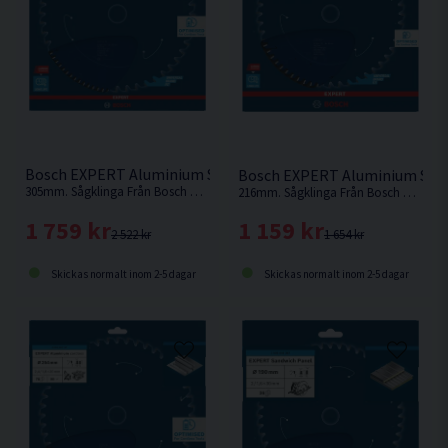
Bosch EXPERT Aluminium Sågklinga 305x2,4/1,8x30mm 96T
Bosch EXPERT Aluminium Såg
305mm. Sågklinga Från Bosch med extra tunn skränkning för exakta snitt och lång batteritid
216mm. Sågklinga Från Bosch med extra tunn skränkning för exakta snitt och lång batteritid
1 759 kr
1 159 kr
2 522 kr
1 654 kr
Skickas normalt inom 2-5 dagar
Skickas normalt inom 2-5 dagar