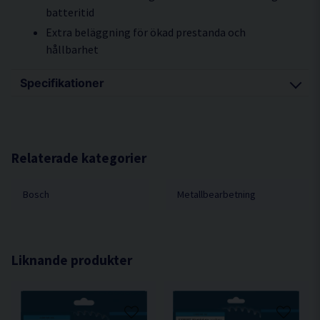
batteritid
Extra beläggning för ökad prestanda och
hållbarhet
Specifikationer
Ytter-Ø mm 150
Klinghåls-Ø mm 20
Klingbredd (b1) mm 1.8
Relaterade kategorier
Klingbredd (b1) mm / stamklingbredd (b2) mm
1,8/1,3
Bosch
Metallbearbetning
Tandantal 48
Tandform HLTCG
Max. rotationshastighet (varv/min.) 10000
Liknande produkter
Spånvinkel ° α 0
Frivinkel ° β 15