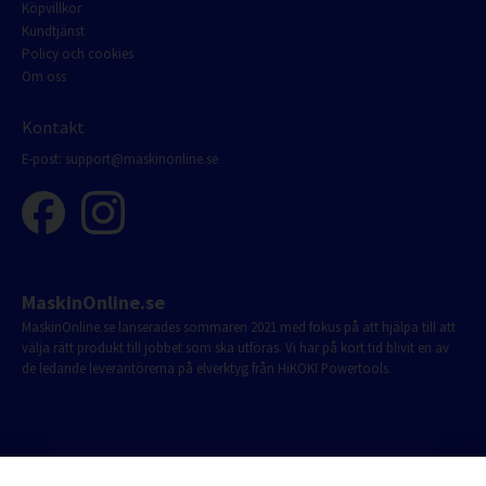
Köpvillkor
Kundtjänst
Policy och cookies
Om oss
Kontakt
E-post:
support@maskinonline.se
MaskinOnline.se
MaskinOnline.se lanserades sommaren 2021 med fokus på att hjälpa till att
välja rätt produkt till jobbet som ska utföras. Vi har på kort tid blivit en av
de ledande leverantörerna på elverktyg från HiKOKI Powertools.