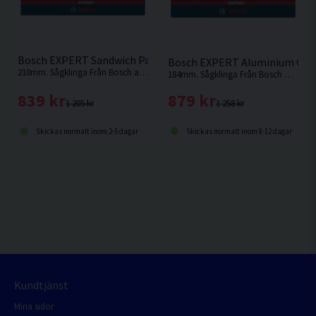
Bosch EXPERT Sandwich Panel Cirkelsågklinga 210x2,4/1,8x
Bosch EXPERT Aluminium Cirk
210mm. Sågklinga Från Bosch anpassad för sågning i metallsandwichpaneler
184mm. Sågklinga Från Bosch med extra tunn skränkning för exakta snitt och lång batteritid
839 kr
879 kr
1 205 kr
1 258 kr
Skickas normalt inom 2-5 dagar
Skickas normalt inom 8-12 dagar
Kundtjänst
Mina sidor