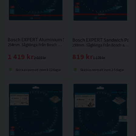
Bosch EXPERT Aluminium Sågklinga 254x2,4/1,8x30mm 78T
Bosch EXPERT Sandwich Panel
254mm. Sågklinga Från Bosch med extra tunn skränkning för exakta snitt och lång batteritid
190mm. Sågklinga Från Bosch anpassad för sågning i metallsandwichpaneler
1 419 kr
819 kr
2 023 kr
1 170 kr
Skickas normalt inom 8-12 dagar
Skickas normalt inom 2-5 dagar