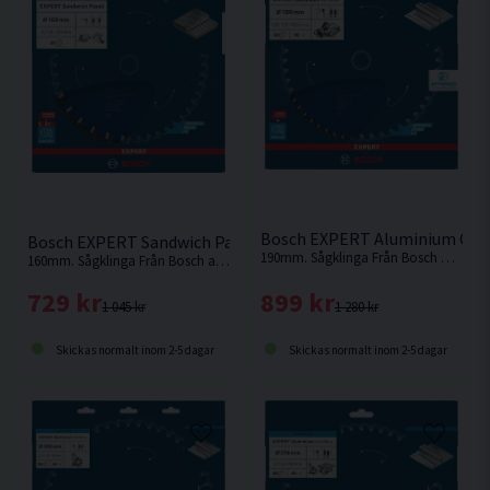
Bosch EXPERT Aluminium Cirk
Bosch EXPERT Sandwich Panel Cirkelsågklinga 160x2/1,6x20
190mm. Sågklinga Från Bosch med extra tunn skränkning för exakta snitt och lång batteritid
160mm. Sågklinga Från Bosch anpassad för sågning i metallsandwichpaneler
899 kr
729 kr
1 280 kr
1 045 kr
Skickas normalt inom 2-5 dagar
Skickas normalt inom 2-5 dagar