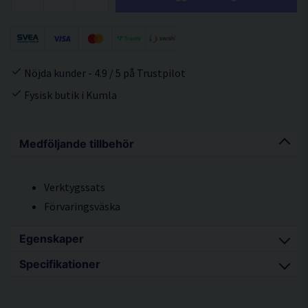
Nöjda kunder - 4.9 / 5 på Trustpilot
Fysisk butik i Kumla
Medföljande tillbehör
Verktygssats
Förvaringsväska
Egenskaper
Specifikationer
Metallkonstruktion
Robust och slitstark trotjänare
Motoreffekt 1.330W / 230V / 6,1A