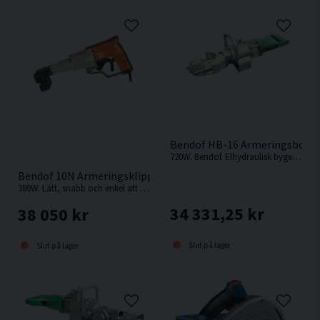
Bendof HB-16 Armeringsbock
720W. Bendof. Elhydraulisk bygelbockmaskin för armeringsstål 16 mm.
Bendof 10N Armeringsklipp för nät (380W)
380W. Lätt, snabb och enkel att använda. Klipper upp till 10mm. Armeringsklipp från Bendof.
34 331,25 kr
38 050 kr
Slut på lager
Slut på lager