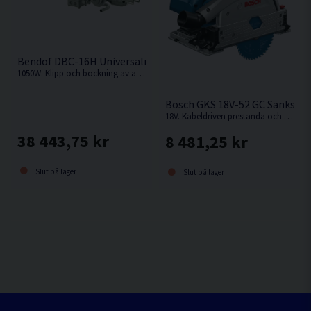
Bendof DBC-16H Universalmaskin (1050W)
1050W. Klipp och bockning av armeringsstål upp till 16 mm. Universalmaskin från Bendof.
Bosch GKS 18V-52 GC Sänksåg
18V. Kabeldriven prestanda och överlägsen kompakthet i 18 V-klassen från Bosch
38 443,75 kr
8 481,25 kr
Slut på lager
Slut på lager