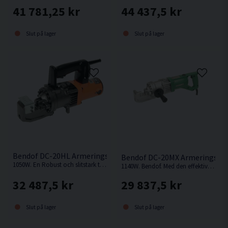
41 781,25 kr
44 437,5 kr
Slut på lager
Slut på lager
Bendof DC-20HL Armeringsklipp (1050W)
Bendof DC-20MX Armeringskli
1050W. En Robust och slitstark trotjänare. Klipper upp till 20mm. Armeringsklipp från Bendof.
1140W. Bendof. Med den effektiva motorn på denna armeringsklipp, gör den sig starkast i sin klass.
32 487,5 kr
29 837,5 kr
Slut på lager
Slut på lager