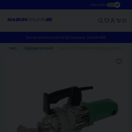
Inkl.moms
Du har väl inte missat vår Q3-kampanj - KLICKA HÄR!
Hem
Utgången produkt
Bendof DC-25W Armeringsklipp (1330W)