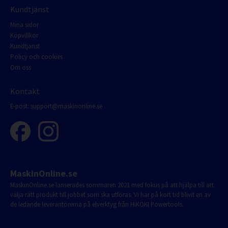
Kundtjänst
Mina sidor
Köpvillkor
Kundtjänst
Policy och cookies
Om oss
Kontakt
E-post:
support@maskinonline.se
MaskinOnline.se
MaskinOnline.se lanserades sommaren 2021 med fokus på att hjälpa till att
välja rätt produkt till jobbet som ska utföras. Vi har på kort tid blivit en av
de ledande leverantörerna på elverktyg från HiKOKI Powertools.