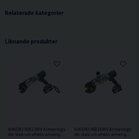
Stödklack för bänkarbete
Hydraulisk klippkraft 30 ton
Klipper upp till 25 mm
Klipphastighet ca. 4 sek
Relaterade kategorier
Vändbara skär
Kapacitet i stål Ø6 - Ø25 mm / KS 500
Extra returventil för säkrare klippning
Dimension (L x B x H) 515 x 150 x 250 mm
Försedd med splitterskydd
Vikt 22,0 kg
Liknande produkter
HiKOKI NB12MV Armeringsklipp 36V (2x2,5Ah)
HiKOKI NB16MV Armeringsklipp
36V. Stark och effektiv armeringsklipp med kolborstfri 36V motor.
36V. Stark och effektiv armeringsklipp med kolborstfri 36V motor.