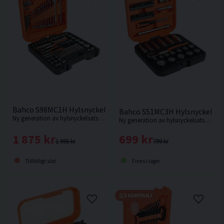
Bahco S98MC1H Hylsnyckelsats 1/4" & 1/2" 98 delar
Bahco S51MC3H Hylsnyckelsats 
Ny generation av hylsnyckelsats med axelrem från Bahco. Levereras i en slagtålig väska.
Ny generation av hylsnyckelsats från Bahco. Levereras i en slagtålig väska.
1 875 kr
699 kr
1 995 kr
799 kr
Tillfälligt slut
Finns i lager
Q3 KAMPANJ