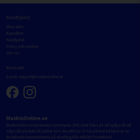
Kundtjänst
Mina sidor
Köpvillkor
Kundtjänst
Policy och cookies
Om oss
Kontakt
E-post:
support@maskinonline.se
MaskinOnline.se
MaskinOnline.se lanserades sommaren 2021 med fokus på att hjälpa till att
välja rätt produkt till jobbet som ska utföras. Vi har på kort tid blivit en av
de ledande leverantörerna på elverktyg från HiKOKI Powertools.