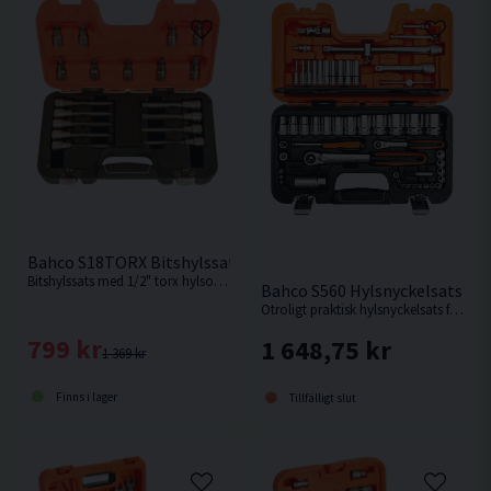
1 st bitshållare 1/4" x 1/4"
3 st 1/4" bits för spårskruv: 4, 5,5 och 7 mm
4 st 1/4" bits för Phillips®-skruv: PH1, PH2, PH3 och
PH4
6 st 1/4" bits för insexskruv: 3, 4, 5, 6, 7 och 8 mm
Bahco S18TORX Bitshylssats 1/2" Torx 18 delar
Bitshylssats med 1/2" torx hylsor från T20 till T60. Levereras i en slagtålig väska.
Bahco S560 Hylsnyckelsats 1/4"
Otroligt praktisk hylsnyckelsats från Bahco med 56 delar. Levereras i en slagtålig väska.
799 kr
1 648,75 kr
1 369 kr
Finns i lager
Tillfälligt slut