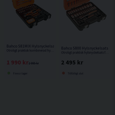
Bahco S81MIX Hylsnyckelsats 1/4" & 1/2" 81 delar
Bahco S800 Hylsnyckelsats 1/4"
Otroligt praktisk kombinerad hylsnyckelsats och tångsats från Bahco med hela 81 delar. Levereras i en stöttålig väska.
Otroligt praktisk hylsnyckelsats från Bahco med 77 delar. Levereras i en slagtålig väska.
1 990 kr
2 495 kr
2 995 kr
Finns i lager
Tillfälligt slut