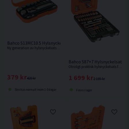
Bahco S13MC10.5 Hylsnyckelsats 1/4" 13 delar
Ny generation av hylsnyckelsats från Bahco. Levereras i en ask med genomskinligt lock.
Bahco S87+7 Hylsnyckelsats 1/4
Otroligt praktisk hylsnyckelsats från Bahco med hela 94 delar. Levereras i en slagtålig väska.
379 kr
1 699 kr
420 kr
2 195 kr
Skickas normalt inom 1-3 dagar
Finns i lager