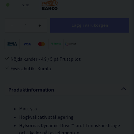
S330
-
+
Lägg i varukorgen
Nöjda kunder - 4.9 / 5 på Trustpilot
Fysisk butik i Kumla
Produktinformation
Matt yta
Högkvalitativ stållegering
Hylsornas Dynamic-Drive™-profil minskar slitage
och skador på fästelementen