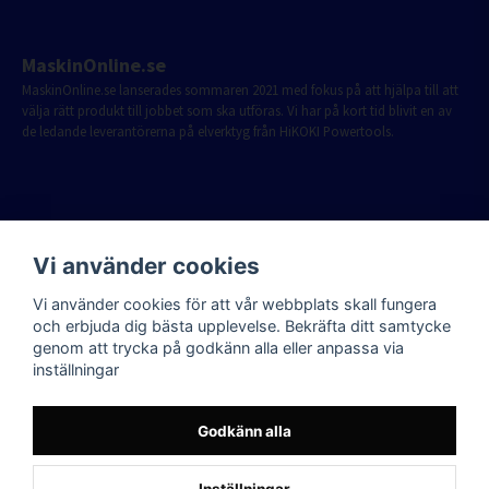
MaskinOnline.se
MaskinOnline.se lanserades sommaren 2021 med fokus på att hjälpa till att
välja rätt produkt till jobbet som ska utföras. Vi har på kort tid blivit en av
de ledande leverantörerna på elverktyg från HiKOKI Powertools.
Vi använder cookies
Vi använder cookies för att vår webbplats skall fungera
och erbjuda dig bästa upplevelse. Bekräfta ditt samtycke
genom att trycka på godkänn alla eller anpassa via
inställningar
Godkänn alla