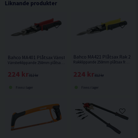
Liknande produkter
Bahco MA421 Plåtsax Rak 25
Bahco MA401 Plåtsax Vänster 250MM
Rakklippande 250mm plåtsax från Bahco som klipper upp till 1,5mm plåt.
Vänsterklippande 250mm plåtsax från Bahco som klipper upp till 1,5mm plåt.
224 kr
224 kr
312 kr
312 kr
Finns i lager
Finns i lager