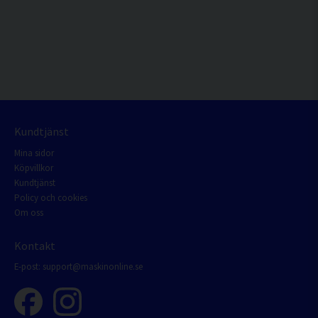
Kundtjänst
Mina sidor
Köpvillkor
Kundtjänst
Policy och cookies
Om oss
Kontakt
E-post:
support@maskinonline.se