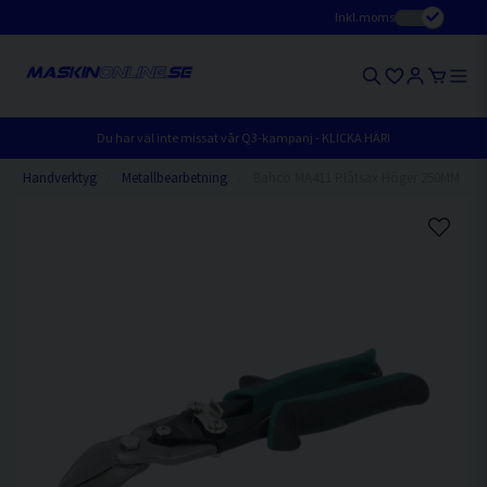
Inkl.moms
Du har väl inte missat vår Q3-kampanj - KLICKA HÄR!
Handverktyg
Metallbearbetning
Bahco MA411 Plåtsax Höger 250MM