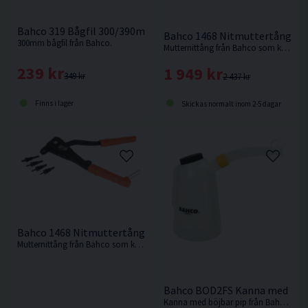
Bahco 319 Bågfil 300/390mm
Bahco 1468 Nitmuttertång M
300mm bågfil från Bahco.
Mutternittång från Bahco som klarar M10 mutternitar i metallpaneler.
239 kr
1 949 kr
349 kr
2 437 kr
Finns i lager
Skickas normalt inom 2-5 dagar
Bahco 1468 Nitmuttertång M3-M6
Mutternittång från Bahco som klarar M10 mutternitar i metallpaneler.
Bahco BOD2FS Kanna med böjb
Kanna med böjbar pip från Bahco. Underbar att använda vid påfyllning av bland annat Olja.