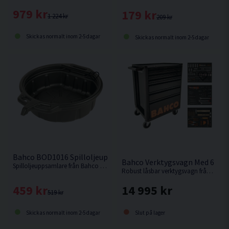
979 kr
179 kr
1 224 kr
209 kr
Skickas normalt inom 2-5 dagar
Skickas normalt inom 2-5 dagar
Bahco BOD1016 Spilloljeuppsamlare 16L
Bahco Verktygsvagn Med 6 Låd
Spilloljeuppsamlare från Bahco som underlättar ditt oljebyte genom att minska risken för spill.
Robust låsbar verktygsvagn från Bahco med 216 verktyg.
459 kr
14 995 kr
519 kr
Skickas normalt inom 2-5 dagar
Slut på lager