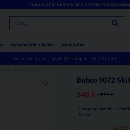
SNABBA LEVERANSER MED POSTNORD
VÄLKÄND
en
Nyheter från HiKOKI
Trallskolan
Du har väl inte missat vår Q3-kampanj - KLICKA HÄR!
Skiftnyckel Ergo 257mm
Bahco 9072 Ski
340 kr
499 kr
31mm greppområde. Skiftnycke
Läs mer