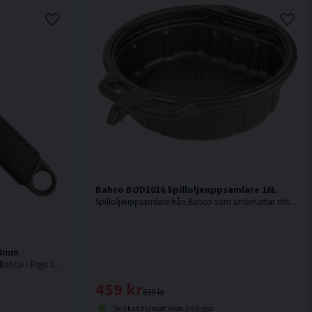
Bahco BOD1016 Spilloljeuppsamlare 16L
Spilloljeuppsamlare från Bahco som underlättar ditt oljebyte genom att minska risken för spill.
58mm
20mm greppområde. Skiftnyckel från Bahco i Ergo serien med gummerat handtag.
459 kr
519 kr
Skickas normalt inom 2-5 dagar