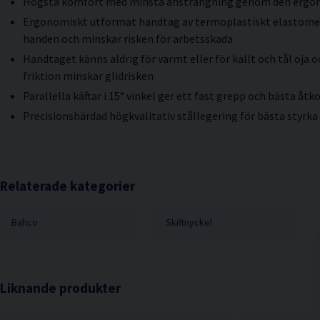
Högsta komfort med minsta ansträngning genom den ergo
Ergonomiskt utformat handtag av termoplastiskt elastomer 
handen och minskar risken för arbetsskada
Handtaget känns aldrig för varmt eller för kallt och tål oja 
friktion minskar glidrisken
Parallella käftar i 15° vinkel ger ett fast grepp och bästa åt
Precisionshärdad högkvalitativ stållegering för bästa styrka
Relaterade kategorier
Bahco
Skiftnyckel
Liknande produkter