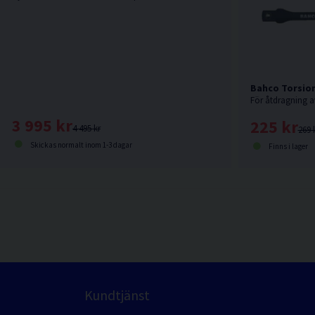
Bahco Torsion
3 995 kr
225 kr
4 495 kr
269 
Skickas normalt inom 1-3 dagar
Finns i lager
Kundtjänst