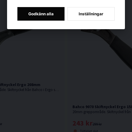
Godkänn alla
Inställningar
iftnyckel Ergo 208mm
27mm greppområde. Skiftnyckel från Bahco i Ergo serien med gummerat handtag.
Bahco 9070 Skiftnyckel Ergo 1
243 kr
kr
299 kr
Tillfälligt slut