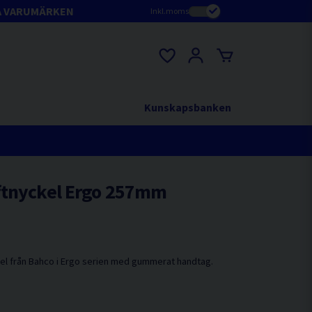
A VARUMÄRKEN
Inkl.moms
Kunskapsbanken
ftnyckel Ergo 257mm
l från Bahco i Ergo serien med gummerat handtag.