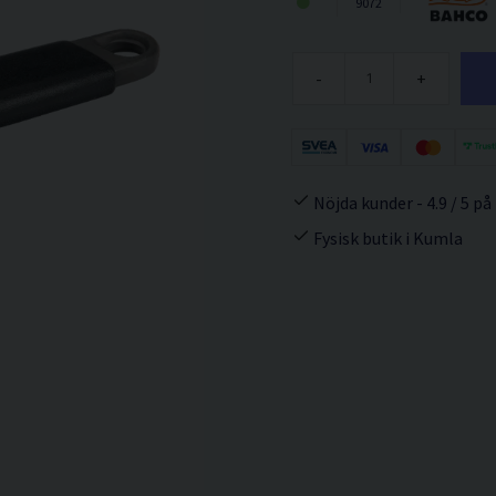
9072
-
+
Nöjda kunder - 4.9 / 5 på
Fysisk butik i Kumla