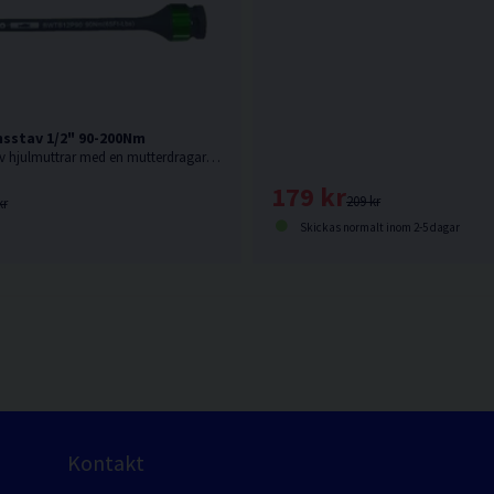
sstav 1/2" 90-200Nm
För åtdragning av hjulmuttrar med en mutterdragare utan att överskrida rekommenderat vridmoment. Välj styrka i rullmenyn.
179 kr
209 kr
kr
Skickas normalt inom 2-5 dagar
Kontakt