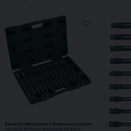
Bahco BS1000 Hylssats f. McPherson Stötdämpare 39 delar
Hylssats för McPherson stötdämpare från Bahco.