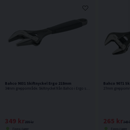
Bahco 9031 Skiftnyckel Ergo 218mm
Bahco 9071 Sk
34mm greppområde. Skiftnyckel från Bahco i Ergo serien med gummerat handtag.
349 kr
265 kr
399 kr
349 
Finns i lager
Finns i lager