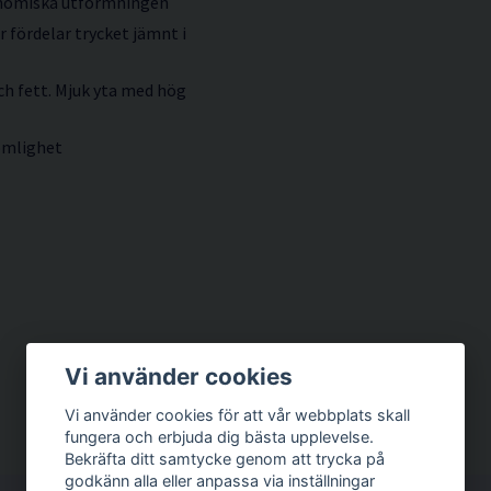
nomiska utformningen
fördelar trycket jämnt i
och fett. Mjuk yta med hög
komlighet
Vi använder cookies
Vi använder cookies för att vår webbplats skall
fungera och erbjuda dig bästa upplevelse.
Bekräfta ditt samtycke genom att trycka på
godkänn alla eller anpassa via inställningar