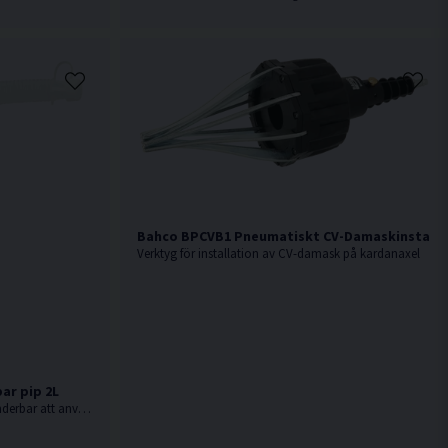
Bahco BPCVB1 Pneumatiskt CV-Damaskinstalla
Verktyg för installation av CV-damask på kardanaxel
ar pip 2L
Kanna med böjbar pip från Bahco. Underbar att använda vid påfyllning av bland annat Olja.