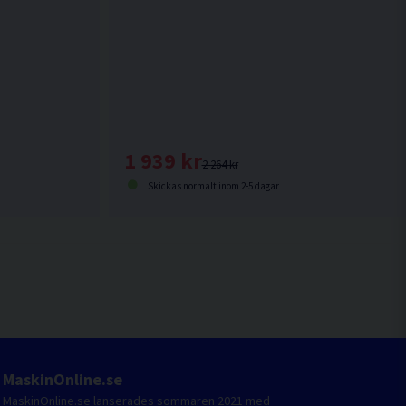
1 939 kr
2 264 kr
Skickas normalt inom 2-5 dagar
MaskinOnline.se
MaskinOnline.se lanserades sommaren 2021 med