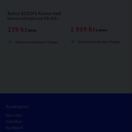
Bahco BOD2FS Kanna med böjbar pip 2L
Kanna med böjbar pip från Bahco. Underbar att använda vid påfyllning av bland annat Olja.
1 939 kr
179 kr
2 264 kr
209 kr
Skickas normalt inom 2-5 dagar
Skickas normalt inom 2-5 dagar
Kundtjänst
Mina sidor
Köpvillkor
Kundtjänst