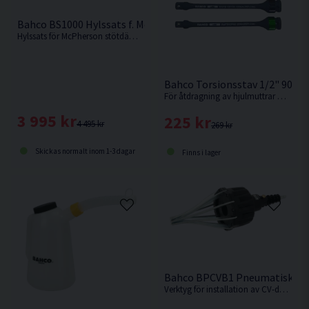
Bahco BS1000 Hylssats f. McPherson Stötdämpare 39 delar
Hylssats för McPherson stötdämpare från Bahco.
Bahco Torsionsstav 1/2" 90-
För åtdragning av hjulmuttrar med en mutterdragare utan att överskrida rekommenderat vridmoment. Välj styrka i rullmenyn.
3 995 kr
225 kr
4 495 kr
269 kr
Skickas normalt inom 1-3 dagar
Finns i lager
Bahco BPCVB1 Pneumatiskt CV
Verktyg för installation av CV-damask på kardanaxel