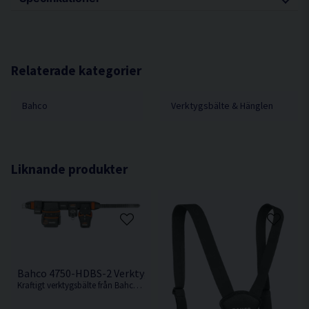
Storlek (LxBxH) 395x55x125
Vikt kg 0,33
Relaterade kategorier
Bahco
Verktygsbälte & Hänglen
Liknande produkter
Bahco 4750-HDBS-2 Verktygsbälte
Kraftigt verktygsbälte från Bahco med flyttbara fickor.