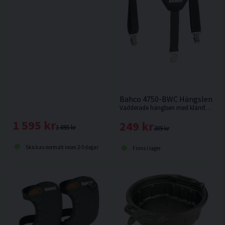
Bahco 4750-BWC Hängslen
Vadderade hänglsen med klämfäste från Bahco.
1 595 kr
249 kr
1 895 kr
309 kr
Skickas normalt inom 2-5 dagar
Finns i lager