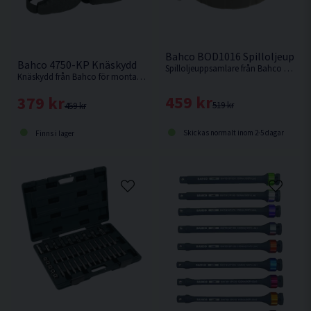
Bahco BOD1016 Spilloljeupps
Bahco 4750-KP Knäskydd
Spilloljeuppsamlare från Bahco som underlättar ditt oljebyte genom att minska risken för spill.
Knäskydd från Bahco för montage utanpå byxorna.
459 kr
379 kr
519 kr
459 kr
Skickas normalt inom 2-5 dagar
Finns i lager