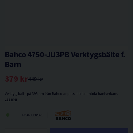
Bahco 4750-JU3PB Verktygsbälte f.
Barn
379 kr
449 kr
Verktygsbälte på 395mm från Bahco anpassat till framtida hantverkare.
Läs mer
4750-JU3PB-1