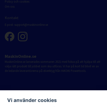
Policy och cookies
Om oss
Kontakt
E-post:
support@maskinonline.se
MaskinOnline.se
MaskinOnline.se lanserades sommaren 2021 med fokus på att hjälpa till att
välja rätt produkt till jobbet som ska utföras. Vi har på kort tid blivit en av
de ledande leverantörerna på elverktyg från HiKOKI Powertools.
Vi använder cookies