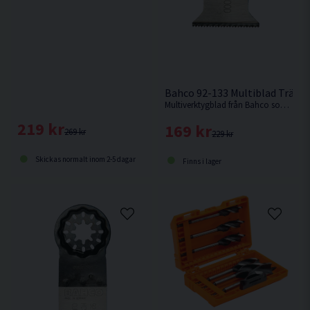
Bahco 92-133 Multiblad Trä 3
Multiverktygblad från Bahco som lämpar sig bäst för användning i trä.
219 kr
169 kr
269 kr
229 kr
Skickas normalt inom 2-5 dagar
Finns i lager