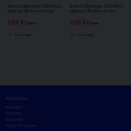
Bahco Sågklinga 216x30x2,8 24T
Bahco Sågklinga 216x30x2,8 4
Sågklinga från Bahco för Kap- & Gersågar med en klingdiameter på 216mm
Sågklinga från Bahco för Kap- & Gersågar med en klingdiameter på 216mm
299 kr
329 kr
350 kr
375 kr
Finns i lager
Finns i lager
Kundtjänst
Mina sidor
Köpvillkor
Kundtjänst
Policy och cookies