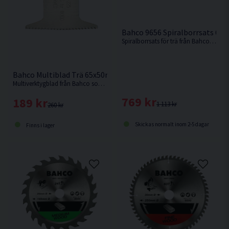
Bahco 9656 Spiralborrsats 6 de
Spiralborrsats för trä från Bahco med tre skär och 1/4" snabbfäste.
Bahco Multiblad Trä 65x50mm 1-pack
Multiverktygblad från Bahco som lämpar sig bäst för användning i rent trä.
769 kr
189 kr
1 113 kr
260 kr
Skickas normalt inom 2-5 dagar
Finns i lager