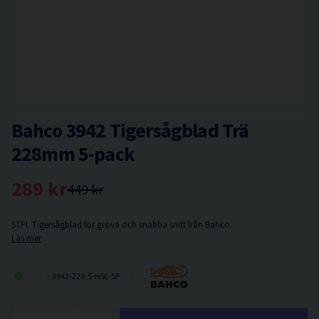
Bahco 3942 Tigersågblad Trä
228mm 5-pack
289 kr
449 kr
5TPI. Tigersågblad för grova och snabba snitt från Bahco.
Läs mer
3942-228-5-HSL-5P