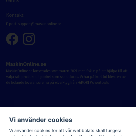
Om oss
Kontakt
E-post:
support@maskinonline.se
MaskinOnline.se
MaskinOnline.se lanserades sommaren 2021 med fokus på att hjälpa till att
välja rätt produkt till jobbet som ska utföras. Vi har på kort tid blivit en av
de ledande leverantörerna på elverktyg från HiKOKI Powertools.
Vi använder cookies
Vi använder cookies för att vår webbplats skall fungera