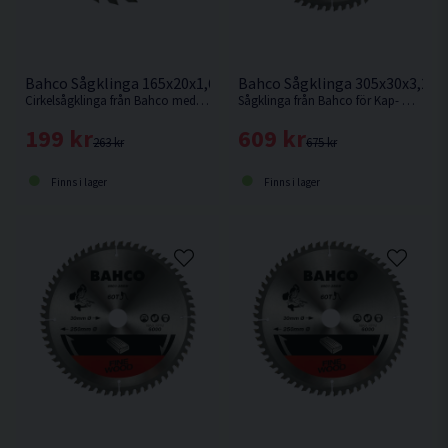
Bahco Sågklinga 165x20x1,6mm 24T
Bahco Sågklinga 305x30x3,2 6
Cirkelsågklinga från Bahco med hårdmetallbestyckade tänder avsett för sågning i trä.
Sågklinga från Bahco för Kap- & Gersågar med en klingdiameter på 305mm
199 kr
609 kr
263 kr
675 kr
Finns i lager
Finns i lager