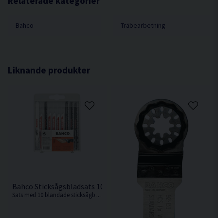
Relaterade kategorier
Bahco
Träbearbetning
Liknande produkter
Bahco Sticksågsbladsats 10st blad
Sats med 10 blandade sticksågblad perfekt för sågning i de flesta typer av trä och metall.