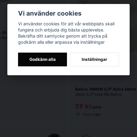
Vi använder cookies
Vi använder cookies för att vår webbplats skall
fungera och erbjuda dig bästa upplevelse.
-15 U-Ringnyckel 15mm
Bekräfta ditt samtycke genom att trycka på
U-Ringnyckel från Bahco med Ringände som har 15° vinkel som ger plats för knogarna.
godkänn alla eller anpassa via inställningar
Godkänn alla
Inställningar
Bahco 7800SM 1/2" Hylsa 10mm
10mm 1/2" hylsa från Bahco.
59 kr
119 kr
Finns i Lager