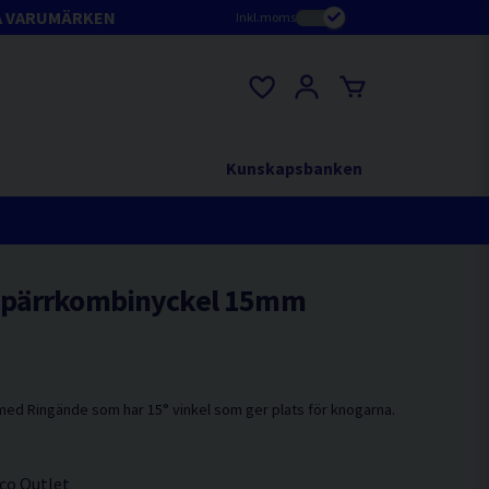
A VARUMÄRKEN
Inkl.moms
Kunskapsbanken
Spärrkombinyckel 15mm
ed Ringände som har 15° vinkel som ger plats för knogarna.
co Outlet