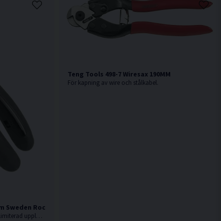
Teng Tools 498-7 Wiresax 190MM
För kapning av wire och stålkabel.
mm Sweden Rock
Sidavbitare från Bahco i Ergo serien. Limiterad upplaga med Sweden Rock text på insidan av handtagen.