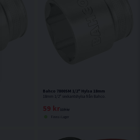
Bahco 7800SM 1/2" Hylsa 18mm
18mm 1/2" sexkantshylsa från Bahco.
59 kr
119 kr
Finns i Lager