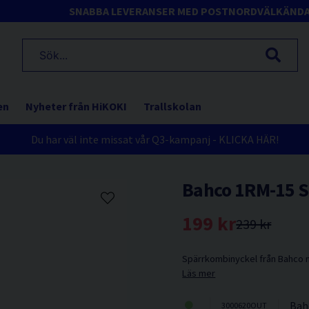
SNABBA LEVERANSER MED POSTNORD
VÄLKÄND
en
Nyheter från HiKOKI
Trallskolan
Du har väl inte missat vår Q3-kampanj - KLICKA HÄR!
Bahco 1RM-15 
199 kr
239 kr
Spärrkombinyckel från Bahco m
Läs mer
Bah
3000620OUT