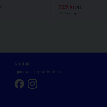
329 kr
kr
379 kr
Finns i lager
Kontakt
E-post:
support@maskinonline.se