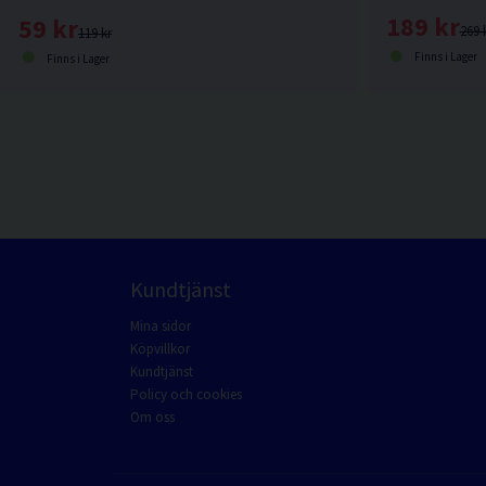
189 kr
59 kr
269 
119 kr
Finns i Lager
Finns i Lager
Kundtjänst
Mina sidor
Köpvillkor
Kundtjänst
Policy och cookies
Om oss