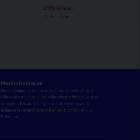
299 kr
624 kr
Finns i Lager
MaskinOnline.se
MaskinOnline.se lanserades sommaren 2021 med
fokus på att hjälpa till att välja rätt produkt till jobbet
som ska utföras. Vi har på kort tid blivit en av de
ledande leverantörerna på elverktyg från HiKOKI
Powertools.