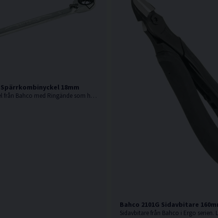
 Spärrkombinyckel 18mm
Spärrkombinyckel från Bahco med Ringände som har 15° vinkel som ger plats för knogarna.
Bahco 2101G Sidavbitare 160