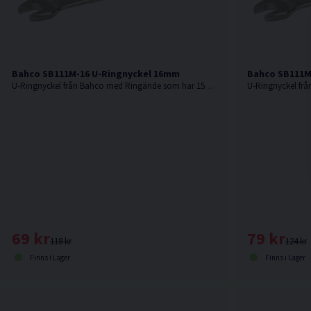
Bahco SB111M-16 U-Ringnyckel 16mm
Bahco SB111M
U-Ringnyckel från Bahco med Ringände som har 15° vinkel som ger plats för knogarna.
69 kr
79 kr
118 kr
124 kr
Finns i Lager
Finns i Lager